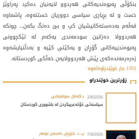
بنکۆڵی پەیوەندیەکانى هەردوو لایەنیان دەکرد پەراوێز
خست و لە بڕیاری سیاسی دووریان خستنەوە، پاشماوە
قەڵەم بەدەستەکانیشیان کپ و بێ دەنگ بکەن... چونکە
هەردوولا دەزانین سودمەندی یەکەم لە تێکچوونی
پەیوەندییەکانی گۆڕان و یەکێتی کێیە و بەدڵنیایشەوە
زەرەرمەندەکەی پێش هەردوولایەن خەڵکی کوردستانە.
1352 جار خوێندراوەتەوە
زۆرترین خوێندراو
د.کەمال سولەیمانی
2/8/2026
سیاسەتی خۆتەعریبکردن لە باشووری کوردستان
پ. د. شۆڕش حەسەن عومەر
7/8/2026