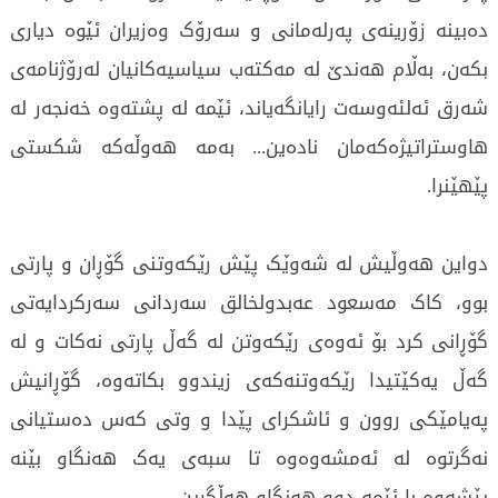
دەبینە زۆرینەی پەرلەمانی و سەرۆک وەزیران ئێوە دیاری
بکەن، بەڵام هەندێ لە مەکتەب سیاسیەکانیان لەرۆژنامەی
شەرق ئەلئەوسەت رایانگەیاند، ئێمە لە پشتەوە خەنجەر لە
هاوستراتیژەکەمان نادەین... بەمە هەوڵەکە شکستی
پێهێنرا.
دواین هەوڵیش لە شەوێک پێش رێکەوتنی گۆڕان و پارتی
بوو، کاک مەسعود عەبدولخالق سەردانی سەرکردایەتی
گۆڕانی کرد بۆ ئەوەی رێکەوتن لە گەڵ پارتی نەکات و لە
گەڵ یەکێتیدا رێکەوتنەکەی زیندوو بکاتەوە، گۆڕانیش
پەیامێکی روون و ئاشکرای پێدا و وتی کەس دەستیانی
نەگرتوە لە ئەمشەوەوە تا سبەی یەک هەنگاو بێنە
پێشەوە با ئێمە دوو هەنگاو هەڵگرین.