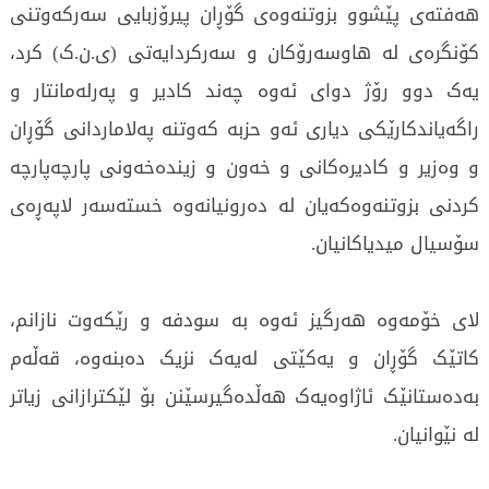
هەفتەی پێشوو بزوتنەوەی گۆڕان پیرۆزبایی سەرکەوتنی
کۆنگرەی لە هاوسەرۆکان و سەرکردایەتی (ی.ن.ک) کرد،
یەک دوو رۆژ دوای ئەوە چەند کادیر و پەرلەمانتار و
راگەیاندکارێکی دیاری ئەو حزبە کەوتنە پەلاماردانی گۆڕان
و وەزیر و کادیرەکانی و خەون و زیندەخەونی پارچەپارچە
کردنی بزوتنەوەکەیان لە دەرونیانەوە خستەسەر لاپەڕەی
سۆسیال میدیاکانیان.
لای خۆمەوە هەرگیز ئەوە بە سودفە و رێکەوت نازانم،
کاتێک گۆڕان و یەکێتی لەیەک نزیک دەبنەوە، قەڵەم
بەدەستانێک ئاژاوەیەک هەڵدەگیرسێنن بۆ لێکترازانی زیاتر
لە نێوانیان.