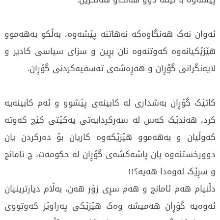
ئەوان نەک هەنگاوەکە نەهاتنە پێشەوە، بەڵکو بەهەموو
هێزێکیانەوە کەوتنەوە نان بڕین و سزای سیاسی کادیر و
لایەنگرانی گۆڕان و هەڕەشەی تەسفیەکردنی گۆڕان.
کاتێک گۆڕان بەشداری لە کابینەی پێشوو و ئەم کابینەیە
کرد، هەندێک کەس لە سەرکردایەتی یەکێتی کێچ کەوتە
کەوڵیان و بەهەموو هێزێکەوە کاریان بۆ دەرکردن یان
دوورخستنەوە یان پاشەکشەی گۆڕان لە حکومەت، چ ئامانج
و سڕێک لەوەدا هەیە؟!!
دڵنیام هەم ئامانج و هەم سڕی زۆر هەن، بەڵام دیارترینیان
ئەوەیە گۆڕان هەمیشە وەک هێزێکی پەراوێز کەوتووی