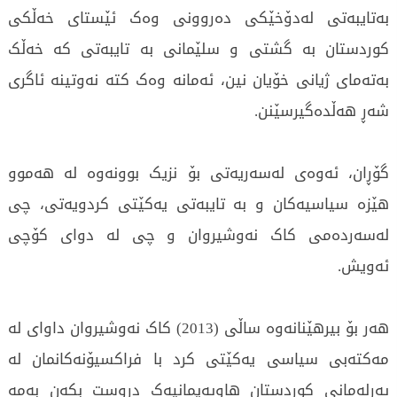
بەتایبەتی لەدۆخێکی دەروونی وەک ئێستای خەڵکی
کوردستان بە گشتی و سلێمانی بە تایبەتی کە خەڵک
بەتەمای ژیانی خۆیان نین، ئەمانە وەک کتە نەوتینە ئاگرى
شەڕ هەڵدەگیرسێنن.
گۆڕان، ئەوەی لەسەریەتی بۆ نزیک بوونەوە لە هەموو
هێزە سیاسیەکان و بە تایبەتی یەکێتی کردویەتی، چی
لەسەردەمی کاک نەوشیروان و چی لە دوای کۆچی
ئەویش.
هەر بۆ بیرهێنانەوە ساڵی (2013) کاک نەوشیروان داوای لە
مەکتەبی سیاسی یەکێتی کرد با فراکسیۆنەکانمان لە
پەرلەمانی کوردستان هاوپەیمانیەک دروست بکەن بەمە