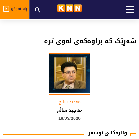
ڕاستەوخۆ
شەڕێک کە براوەکەی ئەوی ترە
مەجید ساڵح
مەجید ساڵح
16/03/2020
وتارەکانی نوسەر