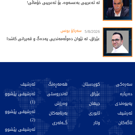
لە تەعریبی بەعسەوە، بۆ تەعریبی خۆماڵی!
سەرکۆ یونس
5/8/2026
عێراق، لە نێوان دەوڵەمەندیی یەدەگ و قەیرانی کاشدا
سەرەکی
کوردستان
هەمەڕەنگ
ئەرشیف
دەربارە
عێراق
تەندروستی
ئەرشیفی پێشوو
(1)
پەیوەندی
جیهان
وەرزش
ئەرشیفی پێشوو
ئەرشیف
ئابوری
بەرنامەکان
(2)
تاگەکان
وتار
گـــەلەری
ئەرشیفی پێشوو