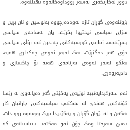
دوور لەکاریگەری بەسەر رووداوەکانەوە بهێڵنەوە.
بزوتنەوەی گۆڕان تازە لەوەدەرچووە بەنوسین و نان بڕین و
سزای سیاسی ئیحتیوا بکرێت، یان لەساحەی سیاسی
بسڕێتەوە، ژمارەی کورسیەکانی چەندبن ئەو رۆڵی سیاسی
خۆی هەر دەگێڕێت، نەک لەبەر ئەوەی چەکداری هەیە،
بەڵکو لەبەر ئەوەی بەرنامەی هەیە بۆ چاکسازی و
دادپەروەری..
ئەم سەرکردایەتییە نوێیەی یەکێتی گەر دەیانەوێ بە رێسا
کۆنەکەی هەندێ لە مەکتەب سیاسیەکەی جارانیان کار
نەکەن و لە نێوان گۆڕان و یەکێتیدا نزیک بوونەوە رووبدات،
دەبێ سەرەتا وەک چۆن ئەو مەکتەب سیاسیانەی کە