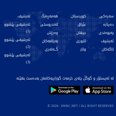
سەرەکی
کوردستان
هەمەڕەنگ
ئەرشیف
دەربارە
عێراق
تەندروستی
ئەرشیفی پێشوو
(1)
پەیوەندی
جیهان
وەرزش
ئەرشیفی پێشوو
ئەرشیف
ئابوری
بەرنامەکان
(2)
تاگەکان
وتار
گـــەلەری
ئەرشیفی پێشوو
(3)
لە ئەپستۆر و گوگڵ پلەی خزمەت گوزاریەکانمان بەدەست بهێنە
©
2026
- KNNC.NET / ALL RIGHT RESERVED