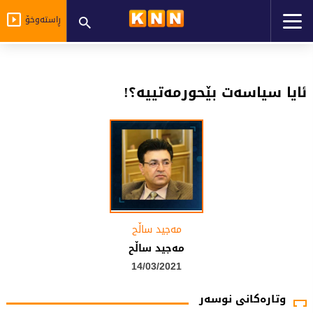
ڕاستەوخۆ
ئایا سیاسەت بێحورمەتییە؟!
مەجید ساڵح
مەجید ساڵح
14/03/2021
وتارەکانی نوسەر