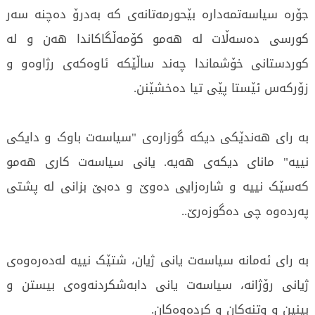
جۆرە سیاسەتمەدارە بێحورمەتانەی کە بەدرۆ دەچنە سەر
کورسی دەسەڵات لە هەمو کۆمەڵگاکاندا هەن و لە
کوردستانی خۆشماندا چەند ساڵێکە ئاوەکەی رژاوەو و
زۆرکەس ئێستا پێی تیا دەخشێنن.
بە رای هەندێکی دیکە گوزارەی "سیاسەت باوک و دایکی
نییە" مانای دیکەی هەیە. یانی سیاسەت کاری هەمو
کەسێک نییە و شارەزایی دەوێ و دەبێ بزانی لە پشتی
پەردەوە چی دەگوزەرێ..
بە رای ئەمانە سیاسەت یانی ژیان، شتێک نییە لەدەرەوەی
ژیانی رۆژانە، سیاسەت یانی دابەشکردنەوەی بیستن و
بینین و وتنەکان و کردەوەکان.