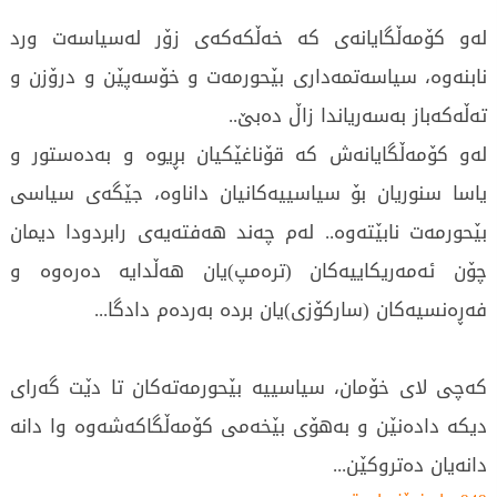
لەو کۆمەڵگایانەی کە خەڵکەکەی زۆر لەسیاسەت ورد
نابنەوە، سیاسەتمەداری بێحورمەت و خۆسەپێن و درۆزن و
تەڵەکەباز بەسەریاندا زاڵ دەبێ..
لەو کۆمەڵگایانەش کە قۆناغێکیان بڕیوە و بەدەستور و
یاسا سنوریان بۆ سیاسییەکانیان داناوە، جێگەی سیاسی
بێحورمەت نابێتەوە.. لەم چەند هەفتەیەی رابردودا دیمان
چۆن ئەمەریکاییەکان (ترەمپ)یان هەڵدایە دەرەوە و
فەڕەنسیەکان (سارکۆزی)یان بردە بەردەم دادگا...
کەچی لای خۆمان، سیاسییە بێحورمەتەکان تا دێت گەرای
دیکە دادەنێن و بەهۆی بێخەمی کۆمەڵگاکەشەوە وا دانە
دانەیان دەتروکێن...