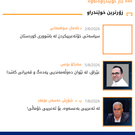
848 جار خوێندراوەتەوە
زۆرترین خوێندراو
د.کەمال سولەیمانی
2/8/2026
سیاسەتی خۆتەعریبکردن لە باشووری کوردستان
سەرکۆ یونس
5/8/2026
عێراق، لە نێوان دەوڵەمەندیی یەدەگ و قەیرانی کاشدا
پ. د. شۆڕش حەسەن عومەر
7/8/2026
لە تەعریبی بەعسەوە، بۆ تەعریبی خۆماڵی!