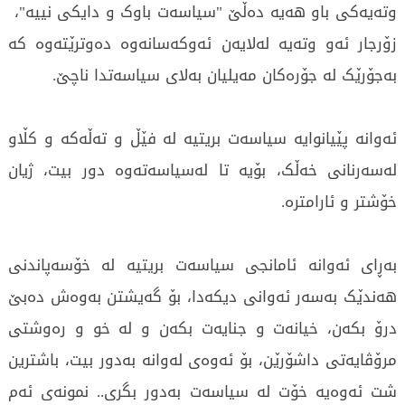
وتەیەکی باو هەیە دەڵێ "سیاسەت باوک و دایکی نییە"،
زۆرجار ئەو وتەیە لەلایەن ئەوکەسانەوە دەوترێتەوە کە
بەجۆرێک لە جۆرەکان مەیلیان بەلای سیاسەتدا ناچێ.
ئەوانە پێیانوایە سیاسەت بریتیە لە فێڵ و تەڵەکە و کڵاو
لەسەرنانی خەڵک، بۆیە تا لەسیاسەتەوە دور بیت، ژیان
خۆشتر و ئارامترە.
بەڕای ئەوانە ئامانجی سیاسەت بریتیە لە خۆسەپاندنی
هەندێک بەسەر ئەوانی دیکەدا، بۆ گەیشتن بەوەش دەبێ
درۆ بکەن، خیانەت و جنایەت بکەن و لە خو و رەوشتی
مرۆڤایەتی داشۆرێن، بۆ ئەوەی لەوانە بەدور بیت، باشترین
شت ئەوەیە خۆت لە سیاسەت بەدور بگری.. نمونەی ئەم