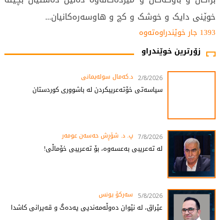
خوێنی دایک و خوشک و کچ و هاوسەرەکانیان...
1393 جار خوێندراوەتەوە
زۆرترین خوێندراو
د.کەمال سولەیمانی
2/8/2026
سیاسەتی خۆتەعریبکردن لە باشووری کوردستان
پ. د. شۆڕش حەسەن عومەر
7/8/2026
لە تەعریبی بەعسەوە، بۆ تەعریبی خۆماڵی!
سەرکۆ یونس
5/8/2026
عێراق، لە نێوان دەوڵەمەندیی یەدەگ و قەیرانی کاشدا