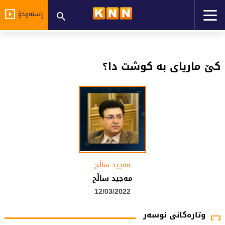
ڕاستەوخۆ
کێ ماریای بە کوشت دا؟
مەجید ساڵح
مەجید ساڵح
12/03/2022
وتارەکانی نوسەر