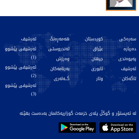
سەرەکی
کوردستان
هەمەڕەنگ
ئەرشیف
دەربارە
عێراق
تەندروستی
ئەرشیفی پێشوو
(1)
پەیوەندی
جیهان
وەرزش
ئەرشیفی پێشوو
ئەرشیف
ئابوری
بەرنامەکان
(2)
تاگەکان
وتار
گـــەلەری
ئەرشیفی پێشوو
(3)
لە ئەپستۆر و گوگڵ پلەی خزمەت گوزاریەکانمان بەدەست بهێنە