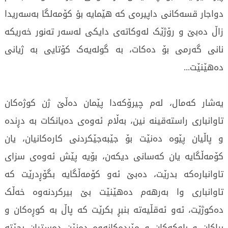
دواجار قسەکانی داپیرەی کە هێمایە بؤ کۆمەلگا بەسەریدا
زاڵ دەبێ و رۆژێک لەوکاتەی دایکی لەسەر تەنور خەریکە
نانی گەرمی بۆ دەکات، بە گولەیەک کۆتایی بە ژیانی
دەهێنێت...
یەشار کەمال، لەم چیرۆکەدا پێمان دەڵێ ژن کوژەکان
تاوانباری راستەقینە نین، بەڵام ئەوەی دەیانکات بە دڕندە
و پاڵیان پێوە دەنێت بۆ جێبەجێکردنی کارەکانیان، یان
کۆمەڵگایە یان کەسانی دیکەن، بۆیە پێش ئەوەی سزای
تاوانبارەکە بدرێت، دەبێ ئەو کۆمەڵگایە بگۆڕدرێت کە
تاوانباری وا بەرهەم دەهێنێت بێ بیرکردنەوە خەڵک
دەکوژێت، ئەو ئەقڵیەتە بنبڕ بکرێت کە پاڵ بە کوڕەکان و
براکان و باوکەکان و مێردەکانەوە دەنێن دەستیان بچێتە