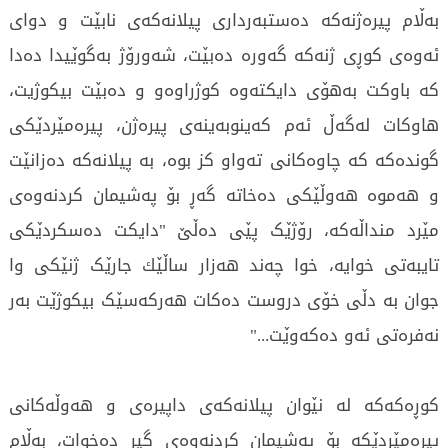
بەڵام پیرەژنەکە دەستبەرداری پیلانەکەی نابێت و دوای
ئەوەی کوڕی ژنەکە گەورە دەبێت، شەورۆژ بەگوێیدا دەدا
کە باوکت بەهۆی دایکتەوە کوژراوەو و دەبێت بیکوژیت،
هاوکات لەگەڵ ئەم کەینوبەینەی پیرەژن، پیرەمێردێکی
گوندەکە کە چاوەکانی تەواو کز بوە، بە پیلانەکە دەزانێت
و هەموە هەوڵێکی دەخاتە گەڕ بۆ پەشیمان کردنەوەی
مێرد منداڵەکە، رۆژێک پێی دەڵێ "دایکت دەسکردێکی
تایبەتی خوایە، خوا چەند هەزار ساڵێك جارێک ژنێکی وا
جوان بە دڵی خۆی دروست دەکات هەرکەسێک بیکوژێت بەر
نەفرەتی ئەو دەکەوێت..."
کوڕەکەکە لە نێوان پیلانەکەی داپیرەی و هەوڵەکانی
پیرەمێردێکە بۆ پەشیمان کردنەوەی گیر دەخوات، بەڵام