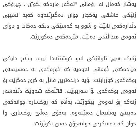
یەشار کەمال لە رۆمانی "ئەگەر مارەکە بکوژن"، چیرۆکی
ژنێکی عاشقی یەکجار جوان دەگێڕێتەوە کەبە نسیبی
دڵدارەکەی نابێت و شوو بە کەسێكی دیکە دەکات و دوای
ئەوەی منداڵێػی دەبێت، مێردەکەی دەکوژرێت.
ژنەکە هیچ تاوانێکی لەو کوشتنەدا نییە، بەڵام دایکی
مێردەکەی گومانی لەوەیە کە کوڕەکەی بە دەسیسەی
بوکەکەی کوژرابێت، بۆیە درندەترین قاتڵ بە کرێ دەگرێت بۆ
ئەوەی بوکەکەی بۆ سەرببرێت، قاتڵەکە شەوێک دێتەسەر
ژنەکە بۆ ئەوەی بیکوژێت، بەڵام کە روخسارە جوانەکەی
دەبینێ پەشیمان دەبێتەوە، بەخۆی دەڵێ روخساری وا
جوان کە دەسکردی خوایەچۆن دەبێ بکوژرێت!