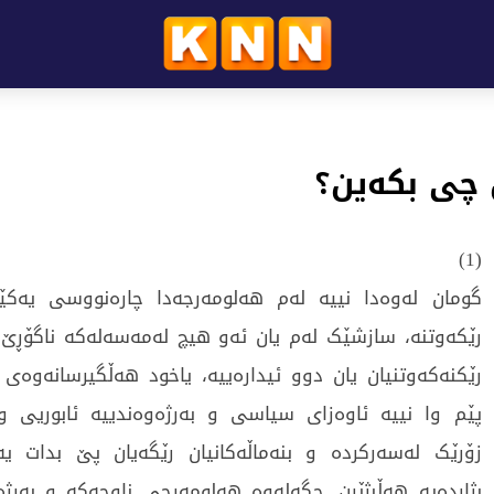
 چی بکەین؟
(1)
گومان لەوەدا نییە لەم هەلومەرجەدا چارەنووسی یەکێ
رێکەوتنە، سازشێک لەم یان ئەو هیچ لەمەسەلەکە ناگۆڕێ،
رێکنەکەوتنیان یان دوو ئیدارەییە، یاخود هەڵگیرسانەوەی 
پێم وا نییە ئاوەزای سیاسی و بەرژەوەندییە ئابوریی 
زۆرێک لەسەرکردە و بنەماڵەکانیان رێگەیان پێ بدات ی
بژاردەیە هەڵبژێرن. جگەلەوە هەلومەرجی ناوچەکە و بەرژە