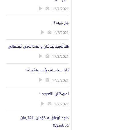
13/7/2021
چار چییە؟!
4/6/2021
هەڵەبجەییەکان و عەدالەتی ئینتقالی
17/3/2021
ئایا سیاسەت بێحورمەتییە؟!
14/3/2021
لەبوختان ناکەوێ!!
1/2/2021
داود ئۆغلۆ لە خۆمان باشترمان
دەناسێ!!