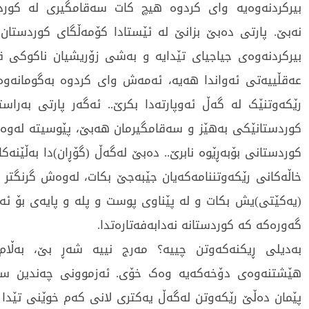
بیرکردنەوەیە وای کردوە هیچ کات سەقامگیری لە کورد
نەبێ. پارتی دەبێ بزانێ لە ئێستادا کۆمەڵگای کوردستان
بیرکردنەوەی جیاجیای تێدایە و بەشی زۆریشیان ناکوکی ق
عەقڵییەتی ئەواندا هەیە، ئەمەش وای کردوە بەگومانەو
رێکەوتنێک لە گەڵ ئەوپارتەدا بکرێ.. ئەگەر پارتی بەراس
کوردستانێکی بەهێز و سەقامگیرمان هەبێ، پێوسیتە لەوە ت
کوردستانی بۆبەڕێوە نابرێ.. دەبێ لەگەڵ (گۆڕان)دا بەڵێنەکا
خاڵەکانی رێکەوتننامەکەیان جێبەجێ بکات، لەوەش گرنگتر
(یەکێتی)یش بکات و لە پێناوی پوست و پلە و پایەی بۆ ئەم
گەورەکە کە کوردستانە نەدابەفەتارەتدا.
بەدیلی ڕیکنەکەوتن چییە؟ مەرج نییە شەڕ بێ، بەڵام 
هێشتنەوەی دۆخەکەیە وەک خۆی. ئەزموونی چەندین سا
پێمان دەڵێ رێکەوتن لەگەڵ یەکتری لانی کەم خوێنی تێدا ن