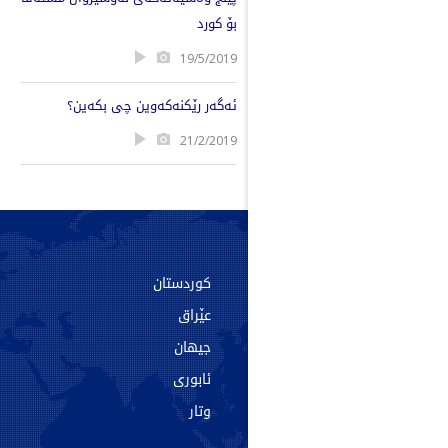
بۆ کورد
19/5/2019
ئەگەر رێکنەکەوین چی بکەین؟
21/2/2019
سەرەکی
کوردستان
دەربارە
عێراق
پەیوەندی
جیهان
ئەرشیف
ئابوری
تاگەکان
وتار