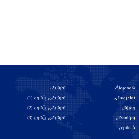
هەمەڕەنگ
ئەرشیف
تەندروستی
ئەرشیفی پێشوو (1)
وەرزش
ئەرشیفی پێشوو (2)
بەرنامەکان
ئەرشیفی پێشوو (3)
گـــەلەری