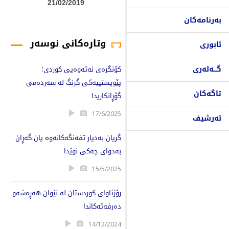
21/02/2019
بەرنامەکان
وتارەکانی نوسەر
ئابوری
گـــەلەری
کۆنگرەی نەتەوەیی کوردی؛
پێویستییەکی گرنگ لە سەردەمی
تاگەکان
گۆڕانکاریدا
17/6/2025
ئەرشیف
گریان بەدیار تفەنگەکانەوە یان گەڕان
بەدوای چەکی نوێدا
15/5/2025
رۆژئاوای کوردستان لە نێوان هەڕەشەو
دەرفەتەکاندا
14/12/2024