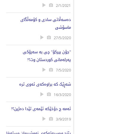
2/1/2021
دەسەڵاتی سادی و کۆمەڵگای
ماسۆشی
27/5/2020
"جۆن بیرکۆ" چی بە سەرۆکی
پەرلەمانی کوردستان وت؟!
7/5/2020
شەڕێک کە براوەکەی ئەوی ترە
16/3/2020
ئەمە چ دۆخێکە ئێمەی تێدا دەژین؟!
3/9/2019
پێنج وەسیەتەکەی نەوشیروان مستەفا