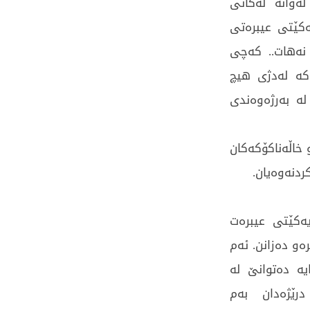
وانە لەکاتی
ەکێتی عیبرەتی
 نەهات.. کەچی
ەکە لەدژی هیچ
لە بەرژەوەندی
خاڵەناکۆکەکان
ردنەوەیان.
ەکێتی عیبرەت
ەو دەزانن. ئەم
یە دەتوانێ لە
رێژەدان بەم