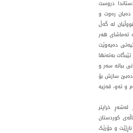
ستاندا دروست
 دەیان رەوت و
ووڵیان لە گەڵ
ە تەماشای هەر
تیەتی دەیەوێت
ێبگات بەتەنها
نی بباتە سەر و
 دەبێ سازش بۆ
 و ئەو، قەزیە
لەشەڕ خراپتر
ڵەی کوردستان
اڕژێت و جۆرێک