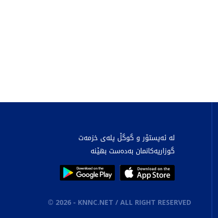
لە ئەپستۆر و گوگڵ پلەی خزمەت
گوزاریەکانمان بەدەست بهێنە
©
2026
- KNNC.NET / ALL RIGHT RESERVED