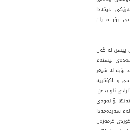
ڕێکی دیکەدا
تی زۆرترە یان
ن پیسن لە گەڵ
سەدەی بیستەم
 بۆیە لە شیعر
سی و ناکۆکییە
زادی ئاو بدەن.
تەنها بۆ ئەوەی
لەم سەردەمەدا
کوردی کرمەژەن