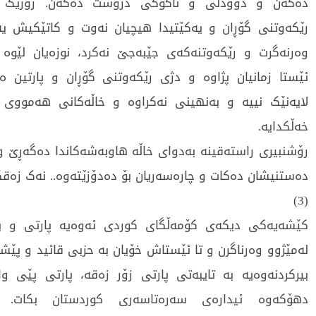
دەکەن و دوودڵی و ناکۆکی دروست دەکەن. زۆرێک لە
رێکەوتنی گۆڕان و یەکێتیدا هیچیان نەوت و کاتێکیش ی
وەرنەگرت و رێکەوتنەکەی جێبەجێ نەکرد، نوزەیان لێوە
ئێستا زمانیان پژاوە و دژی رێکەوتنی گۆڕان و پارتین 
لایەنێک نییە و بەنهینی نەکراوە و خاڵەکانی هەمووی 
خەڵکدایە.
رۆشنبیری راستەقینە بەدوای خاڵە هاوبەشەکاندا دەگەڕێ و 
دەستنیشان دەکات و چارەسەریان بۆ دەدۆزێتەوە.. نەک زەقک
(3)
کێشەیەکی دیکەی کۆمەڵگای کوردی ئەوەیە پارتی و ی
لەمێژوو وەرناگرن و تا ئێستاش خۆیان بە حزبی قائید و پێشر
بیرکردنەوەیە بە تایبەتی پارتی زۆر زەقە، پارتی پێی وا
دهۆکەوە ئیدارەی سەرەتاسەری کوردستان بکات. د