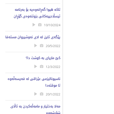
تاکە هیوا گەڕانەوەیە بۆ بەرنامە
ئیسڵاحییەکانى بزوتنەوەى گۆڕان
10/10/2024
پێگه‌ی ئاین له‌ لای نه‌وشیروان مسته‌فا
20/5/2022
کێ ماریای بە کوشت دا؟
12/3/2022
ناسیونالیزمی عێراقی لە فەیسەڵەوە
تا موقتەدا
20/1/2022
مه‌لا به‌ختیار و مامه‌ڵه‌كردن به‌ ئاڵای
شۆڕشه‌وه‌