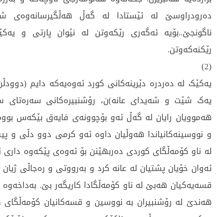
دەرودراوسێ لە ئێستادا لە گەڵ هەڵگیرسانەوەی شە
ناگونجێ..بۆیە ئەگەری رێکەوتن لە نێوان پارتی و یەکێ
رێکنەکەوتن.
(2)
یەکێک لە دەردرە دێرینەکانی کورد ئەوەیەکە دایم (دوودڵ
یەک شێت و شەیدای عانە)ن، رۆشنبیرەکانی سەرەتای 
هەموویان رایان لە گەڵ ئەو بۆچوونەی فایەق بێکەس بووە،
و نووسینەکانیاندا هەوڵیان داوە ئەو کرمی دوو دڵی و پی
لە ناو کۆمەڵگای کوردی دەربهێنن بۆ ئەوەی پێکەوە داری ئا
ئەوان خۆیان پشتیان لە عانە کرد و بەرووتی و رەجاڵی ژیان 
قسەیەکیان هەبێ لە ناو کۆمەڵگادا کاریگەر بێ. بەداخەوە 
هەندێ لە رۆشنبیران بە نووسین و قسەکانیان کۆمەڵگای 