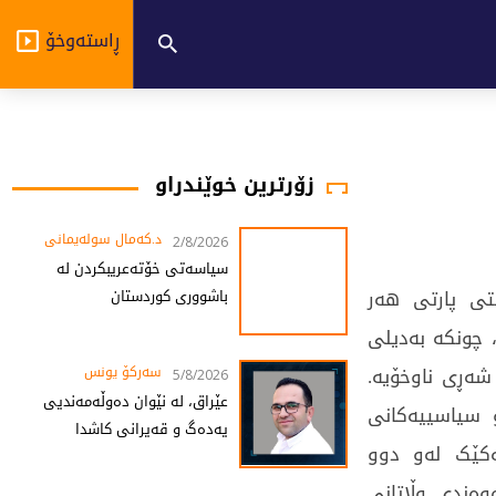
ڕاستەوخۆ
زۆرترین خوێندراو
د.کەمال سولەیمانی
2/8/2026
سیاسەتی خۆتەعریبکردن لە
تی پارتی هەر
باشووری کوردستان
 چونکە بەدیلی
شەڕی ناوخۆیە.
سەرکۆ یونس
5/8/2026
عێراق، لە نێوان دەوڵەمەندیی
و سیاسییەکانی
یەدەگ و قەیرانی کاشدا
ەکێک لەو دوو
وەندی وڵاتانی