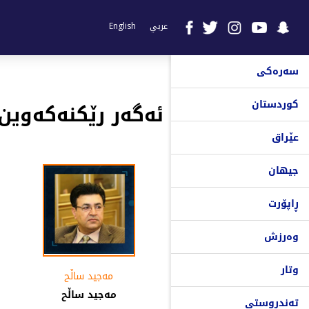
عربي
English
سەرەکی
کوردستان
ئەگەر رێکنەکەوین
عێراق
جیهان
ڕاپۆرت
وەرزش
وتار
مەجید ساڵح
مەجید ساڵح
تەندروستی