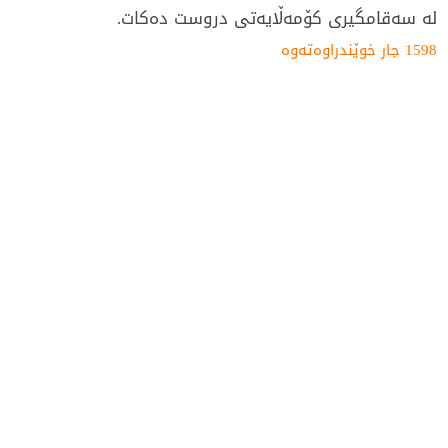
لە سەقامگیری کۆمەڵایەتی دروست دەکات.
1598 جار خوێندراوەتەوە