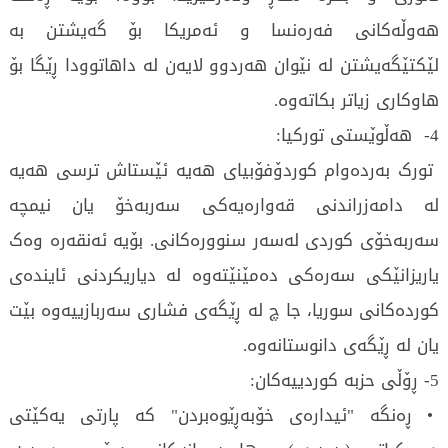
هەوڵەکانی فەرەنسا و ئەمریکا بۆ گەیشتن بە
لێکتێگەیشتن لە نێوان هەردوو لایەن لە داهاتوودا ڕێگا بۆ
هاوکاری زیاتر بکاتەوە.
4- هەڵوێستی تورکیا:
تورک بەردەوام کوردۆفۆبیای هەیە ئێستاش ترسی هەیە
لە دامەزراندنی قەوارەیەکی سەربەخۆ یان نیمچە
سەربەخۆی کوردی لەسەر سنوورەکانی. بۆیە ئەنقەرە وەک
یاریزانێکی سەرەکی دەمێنێتەوە لە دیاریکردنی ئایندەی
کوردەکانی سوریا، جا چ لە ڕێگەی فشاری سەربازییەوە بێت
یان لە ڕێگەی دانوستانەوە.
5- ڕۆڵی حزبە کوردییەکان:
• ڕەنگە "ئیدارەی خۆبەڕێوەبردن" کە پارتی یەکێتی