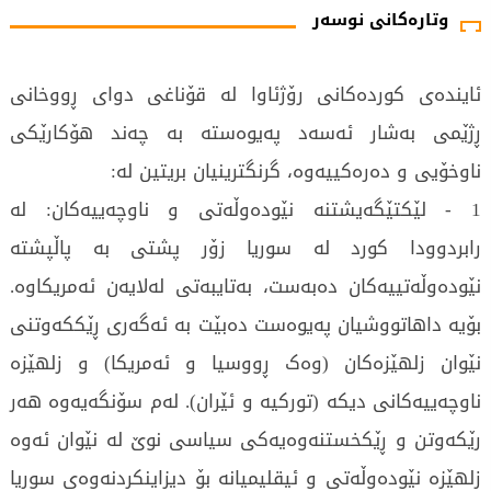
وتارەکانی نوسەر
ئایندەی کوردەکانی رۆژئاوا لە قۆناغی دوای ڕووخانی
ڕژێمی بەشار ئەسەد پەیوەستە بە چەند هۆکارێکی
ناوخۆیی و دەرەکییەوە، گرنگترینیان بریتین لە:
1 - لێکتێگەیشتنە نێودەوڵەتی و ناوچەییەکان: لە
رابردوودا کورد لە سوریا زۆر پشتی بە پاڵپشتە
نێودەوڵەتییەکان دەبەست، بەتایبەتی لەلایەن ئەمریکاوە.
بۆیە داهاتووشیان پەیوەست دەبێت بە ئەگەری ڕێککەوتنی
نێوان زلهێزەکان (وەک ڕووسیا و ئەمریکا) و زلهێزە
ناوچەییەکانی دیکە (تورکیە و ئێران). لەم سۆنگەیەوە هەر
رێکەوتن و ڕێکخستنەوەیەکی سیاسی نوێ لە نێوان ئەوە
زلهێزە نێودەوڵەتی و ئیقلیمیانە بۆ دیزاینکردنەوەی سوریا