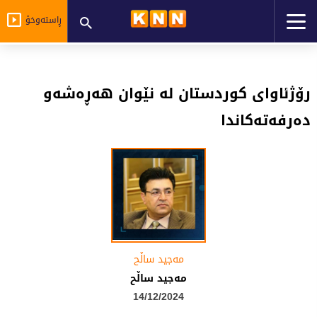
ڕاستەوخۆ
رۆژئاوای کوردستان لە نێوان هەڕەشەو
دەرفەتەکاندا
مەجید ساڵح
مەجید ساڵح
14/12/2024