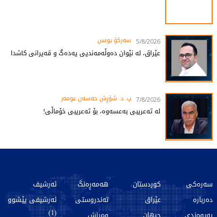
سەرکۆ یونس
5/8/2026
عێراق، لە نێوان دەوڵەمەندیی یەدەگ و قەیرانی کاشدا
پ. د. شۆڕش حەسەن عومەر
7/8/2026
لە تەعریبی بەعسەوە، بۆ تەعریبی خۆماڵی!
سەرەکی
کوردستان
هەمەڕەنگ
ئەرشیف
دەربارە
عێراق
تەندروستی
ئەرشیفی پێشوو
(1)
پەیوەندی
جیهان
وەرزش