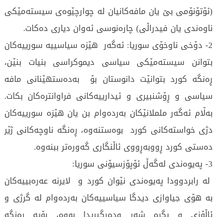
(ئۆتۆنۆمی بێ یان مافەکانیان لە چوارچێوەی سیستەمێکی
ناوەندی یان فیدراڵی) چارەنوسی ئەوان دیاری دەکات.
2- دۆخی ناوخۆی سوریا: ئەگەر هێزە سیاسییە سورییەکان
بتوانن سیستەمێکی سیاسی دیموکراسی بنیات بنێن،
ڕەنگە کورد بتوانێت دانوستان بۆ بەدەستهێنانی مافە
سیاسی و ڕۆشنبیری و ئیدارییەکانی فراوانترەکان بکات.
بەڵام ئەگەر ململانێکان بەردەوام بن یان هێزە سورییەکان
دژی خواستەکانی کورد بوەستنەوە، ڕەنگە ناوچەکانی ژێر
دەستی کورد ڕووبەڕووی ئاڵنگاری گەورەتر ببنەوە.
3- پەیوەندی لەگەڵ ئۆپۆزسیۆنی سوریا:
لە رابردوودا پەیوەندی نێوان کورد و لایرنە عەرەبییەکان
بە هۆی جیاوازی دیدگا سیاسییەکان بەردەوام لە گرژی و
ئاڵۆزی و بگرە شەڕ ودەرگیریدا بووە، بۆیە ڕەنگە