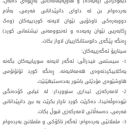
دیموکراتی (پەیەدە) و هاوپەیمانەکانی بەڕێوەی دەبەن،
بەردەوام بن لە داوای دانپێدانانی فەرمی، بەڵام
دووبەرەکی ناوخۆیی نێوان لایەنە کوردییەکان (وەک
ڕکابەریی نێوان پەیەدە و ئەنجوومەنی نیشتمانی کورد)
ڕەنگە پێگەی دانوستانکارییان لاواز بکات.
سیناریۆ ئەگەرییەکان:
1- سیستمی فیدراڵی: ئەگەر لایەنە سوریاییەکان بگەنە
یەکلاییکردنەوەی هەمەلایەنە، ڕەنگە کورد ئۆتۆنۆمی
هاوشێوەی مۆدێلی باشور بەدەستبهێنێت.
2- لامەرکەزی ئیداری سنووردار: لە غیابی کۆدەنگی
نێودەوڵەتیدا، دەکرێت کورد ناچار بکرێت بە بێ دانپێدانانی
فەرمی، دەسەڵاتی لامەرکەزی قبوڵ بکات.
3- ململانێی بەردەوام: ئەگەر ناکۆکی و ململانێ بەردەوام