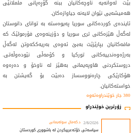
بێت لەوانەیە ناوچەکانیان ببنە گۆڕەپانی ململانێی
هەمیشەیی نێوان لایەنە جیاوازەکان.
ئایندەی کوردەکانی سوریا پەیوەستە بە توانای دانوستان
لەگەڵ هێزەکانی تری سوریا و دۆزینەوەی فۆرمولێک کە
مافەکانیان بپارێزێت بەبێ ئەوەی بەریەککەوتن لەگەڵ
بەرژەوەندییەکانی تورکیا و کۆمەڵی نێودەوڵەتی.
دروستکردنی هاوپەیمانی بەهێز لە ناوخۆ و دەرەوە
هۆکارێکی چارەنووسساز دەبێت بۆ گەیشتن بە
خواستەکانیان.
380 جار خوێندراوەتەوە
زۆرترین خوێندراو
د.کەمال سولەیمانی
2/8/2026
سیاسەتی خۆتەعریبکردن لە باشووری کوردستان