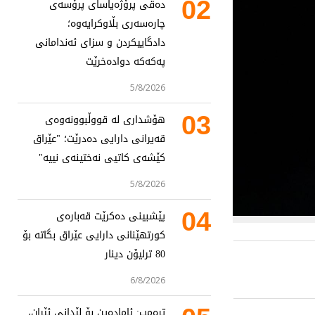
02
دەقی پرۆژەیاسای پرۆسەی
چارەسەری بڵاوکرایەوە؛
دادگاییکردن و سزای ئەندامانی
پەکەکە دوادەخرێت
5/8/2026
03
هۆشداری لە قووڵبوونەوەی
قەیرانی دارایی دەدرێت؛ "عێراق
کێشەی کاتیی نەختینەی نییە"
5/8/2026
04
پێشبینی دەکرێت قەبارەی
کورتهێنانی دارایی عێراق بگاتە بۆ
80 ترلیۆن دینار
6/8/2026
ترەمپ: ئامادەین بۆ لێدانی ئێران،