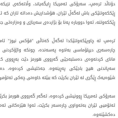
دۆناڵد ترەمپ، سەرۆکی ئەمریکا ڕایگەیاند، وڵاتەکەی نزیک
ڕێککەوتنێکی باش لەگەڵ ئێران، هۆشداریش دەداتە تاران کە ئە
ڕێککەوتنە، ئەوا دووبارە پەنا بۆ بژاردەی سەربازی و وەزارەتی ج
ترەمپ لە چاوپێکەوتنێکدا لەگەڵ کەناڵی "فۆکس نیوز" ئاما
چارەسەری دیپلۆماسی بەلاوە پەسەندە، چونکە واژۆکردنی ڕ
مانای کردنەوەی دەستبەجێی گەرووی هورمز دێت بەڕووی کەش
سەپاندنی هیچ باجێکی پەڕینەوە. جەختیشی کردەوە، دە
شێوەیەک ڕێگری لە ئێران بکرێت کە ببێتە خاوەنی چەکی ئەتۆمی
سەرۆکی ئەمریکا ڕوونیشی کردەوە، ئەگەر گەرووی هورمز بکر
ئەتۆمیی ئێران بەتەواوی چارەسەر بکرێت، ئەوا هێزەکانی ئەمر
دەکشێنەوە.