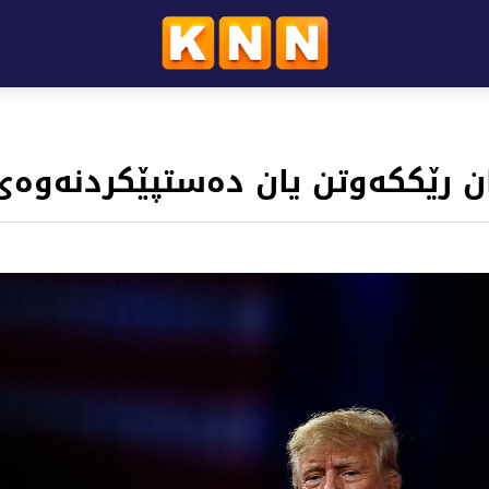
یان رێککەوتن یان دەستپێکردنەوە