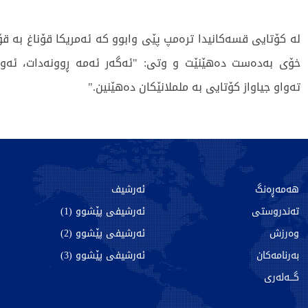
لە کۆتایی قسەکانیدا ترەمپ پێی وابوو کە ئەمریکا قۆناغ بە ق
خۆی بەدەست دەهێنێت و وتی: "ئەگەر ئەمە ڕوونەدات، ئەو
تەواو جیاواز کۆتایی بە ململانێکان دەهێنین."
297 جار خوێندراوەتەوە
هەمەڕەنگ
ئەرشیف
تەندروستی
ئەرشیفی پێشوو (1)
وەرزش
ئەرشیفی پێشوو (2)
بەرنامەکان
ئەرشیفی پێشوو (3)
گـــەلەری