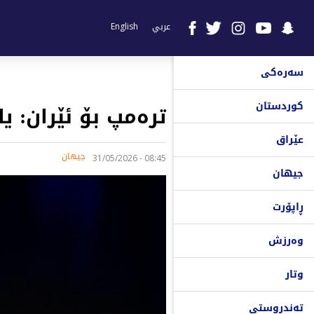
عربي
English
سەرەکی
کوردستان
ترەمپ بۆ ئێران: 
عێراق
جیهان
08:45 - 31/05/2026
جیهان
ڕاپۆرت
وەرزش
وتار
تەندروستی