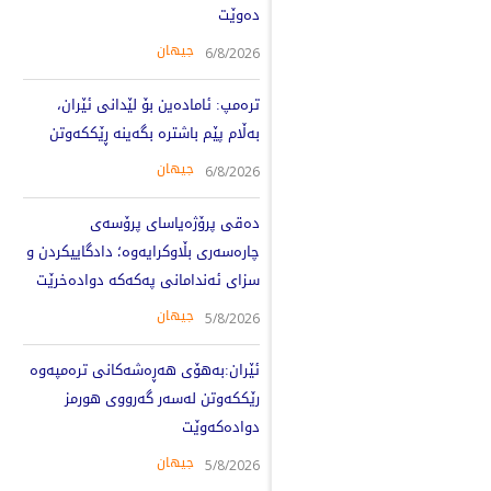
دەوێت
جیهان
6/8/2026
ترەمپ: ئامادەین بۆ لێدانی ئێران،
بەڵام پێم باشترە بگەینە ڕێککەوتن
جیهان
6/8/2026
دەقی پرۆژەیاسای پرۆسەی
چارەسەری بڵاوکرایەوە؛ دادگاییکردن و
سزای ئەندامانی پەکەکە دوادەخرێت
جیهان
5/8/2026
ئێران:بەهۆی هەڕەشەکانی ترەمپەوە
رێککەوتن لەسەر گەرووی هورمز
دوادەکەوێت
جیهان
5/8/2026