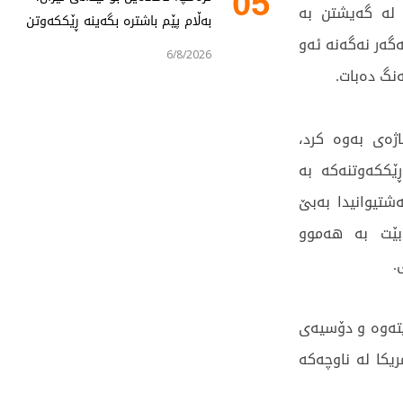
05
ە لە گەیشتن بە
بەڵام پێم باشترە بگەینە ڕێککەوتن
گەر نەگەنە ئەو
6/8/2026
ەنگ دەبات.
ژەی بەوە کرد،
ێککەوتنەکە بە
تیوانیدا بەبێ
بێت بە هەموو
.
ێتەوە و دۆسیەی
یکا لە ناوچەکە