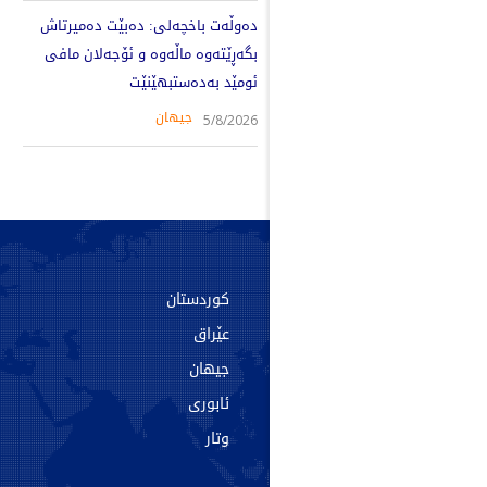
دەوڵەت باخچەلی: دەبێت دەمیرتاش
بگەڕێتەوە ماڵەوە و ئۆجەلان مافی
ئومێد بەدەستبهێنێت
جیهان
5/8/2026
سەرەکی
کوردستان
دەربارە
عێراق
پەیوەندی
جیهان
ئەرشیف
ئابوری
تاگەکان
وتار