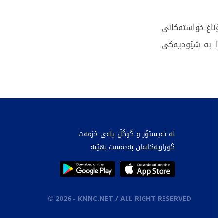
ۆناغ خواستەکانی
ا بە شێوەیەکی
لە ئەپستۆر و گوگڵ پلەی خزمەت
گوزاریەکانمان بەدەست بهێنە
©
2026
- KNNC.NET / ALL RIGHT RESERVED