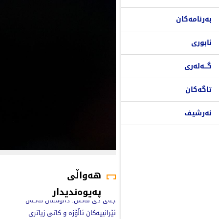
بەرنامەکان
ئابوری
گـــەلەری
تاگەکان
ئەرشیف
هەواڵی
پەیوەندیدار
جەی دی ڤانس: دانوستان لەگەڵ
ئێرانییەکان ئاڵۆزە و کاتی زیاتری