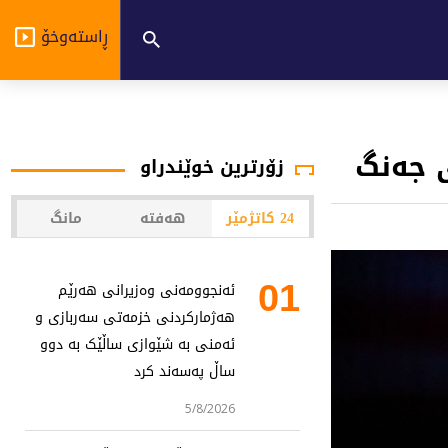
ڕاستەوخۆ
ی جەنگ
زۆرترین خوێندراو
24 کاتژمێر
هەفتە
مانگ
01
ئەنجوومەنی وەزیرانی هەرێم
هەژمارکردنی خزمەتی سەربازی و
ئەمنی بە شێوازی ساڵێک بە دوو
ساڵ پەسەند کرد
5/8/2026