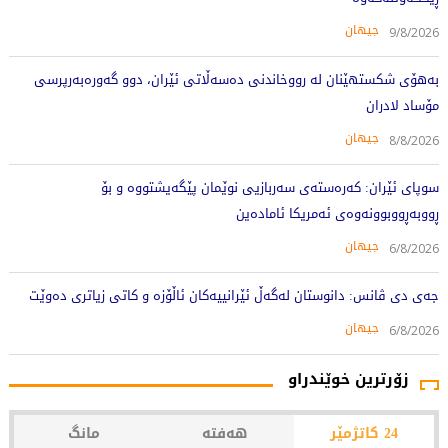
جیهان
9/8/2026
بەهۆی شکستهێنان لە رووخاندنی دەسەڵاتی ئێران، دوو گەورەبەرپرسی
مۆساد لادران
جیهان
8/8/2026
سوپای ئێران: کەرەستەی سەربازیی نوێمان پێگەیشتووە و بۆ
ڕووبەڕووبوونەوەی ئەمریکا ئامادەین
جیهان
6/8/2026
جەی دی ڤانس: دانوستان لەگەڵ ئێرانییەکان ئاڵۆزە و کاتی زیاتری دەوێت
جیهان
6/8/2026
زۆرترین خوێندراو
24 کاتژمێر
هەفتە
مانگ