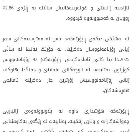
ئازادییە زانستی و هونەرییەکانیش ساڵانە بە ڕێژەی 2.86٪
ڕوویان لە کەمبوونەوە کردووە.
لە بەشێکی دیکەی ڕاپۆرتەکەدا باس لە مەترسییەکانی سەر
ژیانی ڕۆژنامەنووسان دەکرێت، بە جۆرێک تەنها لە ساڵی
2025ـدا (تا کاتی ئامادەکردنی ڕاپۆرتەکە) 93 ڕۆژنامەنووس
کوژراون، بەتایبەت لە ناوچەکانی ململانێ و جەنگدا، هاوکات
ژنانی ڕۆژنامەنووسیش زۆرترین جار دەکرێنە ئامانجی
هەڕەشەکان.
ڕاپۆرتەکە هۆشداری داوە لە بڵاوبوونەوەی زانیاریی
چەواشەکارانە و وتاری ڕقکينە، بەتایبەت لە ڕێگەی بەکارهێنانی
ژیریی دەستکردەوە، کە متمانەی گشتیی لاواز کردووە و