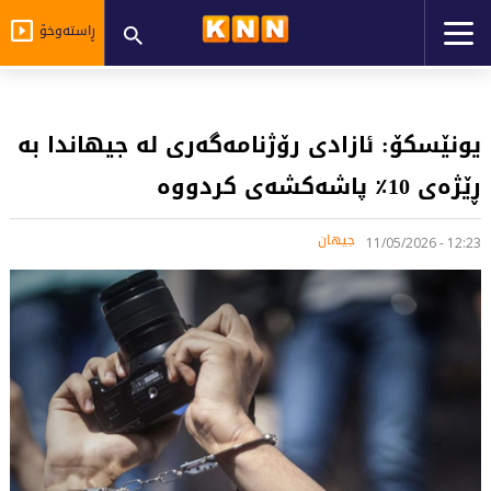
ڕاستەوخۆ
یونێسکۆ: ئازادی رۆژنامەگەری لە جیهاندا بە
ڕێژەی 10٪ پاشەکشەی کردووە
جیهان
12:23 - 11/05/2026