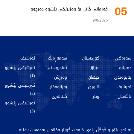
05
فەرمانی گرتن بۆ وەزیرێکی پێشوو دەرچوو
9/8/2026
سەرەکی
کوردستان
هەمەڕەنگ
ئەرشیف
دەربارە
عێراق
تەندروستی
ئەرشیفی پێشوو
(1)
پەیوەندی
جیهان
وەرزش
ئەرشیفی پێشوو
ئەرشیف
ئابوری
بەرنامەکان
(2)
تاگەکان
وتار
گـــەلەری
ئەرشیفی پێشوو
(3)
لە ئەپستۆر و گوگڵ پلەی خزمەت گوزاریەکانمان بەدەست بهێنە