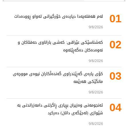
01
لەم هەفتەیەدا دیاردەی خۆرگیرانی تەواو ڕوودەدات
9/8/2026
02
کەشناسێکی عێراقی: کەشی باراناوی حەفتاکان و
نەوەدەکان دەگەڕێتەوە
9/8/2026
03
کۆی پارەی گەڕێندراوی گەندەڵکاران نیوەی مووچەی
مانگێکی هەرێمە
9/8/2026
04
ئەنجومەنی وەزیران بڕیاری ڕاگرتنی دامەزراندنی بە
شێوازی (لەجێگەی دانان) دەرکرد
9/8/2026