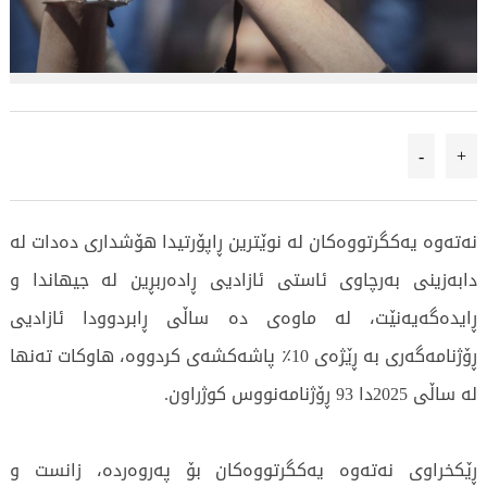
-
+
نەتەوە یەکگرتووەکان لە نوێترین ڕاپۆرتیدا هۆشداری دەدات لە
دابەزینی بەرچاوی ئاستی ئازادیی ڕادەربڕین لە جیهاندا و
ڕایدەگەیەنێت، لە ماوەی دە ساڵی ڕابردوودا ئازادیی
ڕۆژنامەگەری بە ڕێژەی 10٪ پاشەکشەی کردووە، هاوکات تەنها
لە ساڵی 2025دا 93 ڕۆژنامەنووس کوژراون.
ڕێکخراوی نەتەوە یەکگرتووەکان بۆ پەروەردە، زانست و