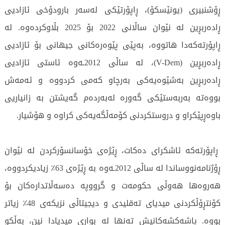
ڕۆشنبیری (یونێسکۆ)، ڕاپۆرتێکی لەسەر بارودۆخی ئازادیی
ڕادەربڕین لە نێوان ساڵانی 2022 بۆ 2025 بڵاوکردەوە. لە
ڕاپۆرتەکەدا هاتووە، بەپێی پێوەرەکانی جیهانی بۆ ئازادیی
ڕادەربڕین (V-Dem)، لە ساڵی 2012ـەوە ئاستی ئازادیی
ڕادەربڕین بەشێوەیەکی بەرچاو کەمی کردووە و ئەمەش
بووەتە بەربەستێکی گەورە لەبەردەم گەیشتن بە زانیاریی
باوەڕپێکراو و دروستکردنی کۆمەڵگەیەکی کراوە و هۆشیار.
ڕاپۆرتەکە ئاشکرای دەکات، ڕێژەی خۆسانسۆرکردن لە نێوان
ڕۆژنامەنووساندا لە ساڵی 2012ـەوە بە ڕێژەی 63٪ زیادیکردووە،
هەروەها هەوڵی حکومەت و گرووپە دەسەڵاتدارەکان بۆ
کۆنتڕۆڵکردنی میدیای تەقلیدی و دیجیتاڵی نزیکەی 48٪ زیاتر
بووە. پاشەکشەکانیش تەنها لە بواری میدیادا نین، بەڵکو