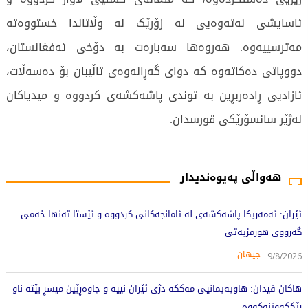
ئاسایشی نەتەوەیی لە زۆرێک لە وڵاتاندا خستووەتە
مەترسییەوە. هەروەها سەبارەت بە دۆخی ئەفغانستان،
دووپاتی دەکاتەوە کە دوای گەڕانەوەی تاڵیبان بۆ دەسەڵات،
ئازادیی ڕادەربڕین بە توندی پاشەکشەی کردووە و میدیاکان
لەژێر سانسۆرێکی قورسدان.
266 جار خوێندراوەتەوە
هەواڵی پەیوەندیدار
ئێران: ئەمەریکا پاشەکشەی لە ئامانجەکانی کردووە و ئێستا تەنها خەمی
گەرووی هورمزیەتی
جیهان
9/8/2026
هاکان فیدان: هاوپەیمانیی مەککە دژی ئێران نییە و چاوەڕێین میسڕ بێتە ناو
ڕێککەوتنەکەوە