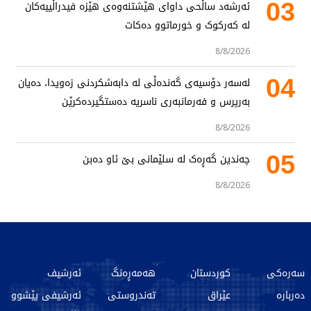
03
ئەرشەد ساڵحی داوای هێشتنەوەی هێزە فیدراڵییەکان
لە کەرکوک و خورماتوو دەکات
8/8/2026
04
لەسەر دۆسیەی گەندەڵی لە دابەشکردنی زەویدا، دەیان
بەرپرس و فەرمانبەری ناسریە دەستگیردەکرێن
8/8/2026
05
چەندین گەڕەک لە سلێمانی بێ ئاو دەبن
8/8/2026
سەرەکی
کوردستان
هەمەڕەنگ
ئەرشیف
دەربارە
عێراق
تەندروستی
ئەرشیفی پێشوو