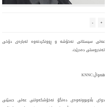
-
+
عەلی سیستانی نەخۆشە و ڕوونکردنەوە لەبارەی دۆخی
تەندروستی دەدرێت.
هەواڵ:KNNC
دوای بڵاوبوونەوەی دەنگۆ نەخۆشکەوتنی عەلی حسێنی