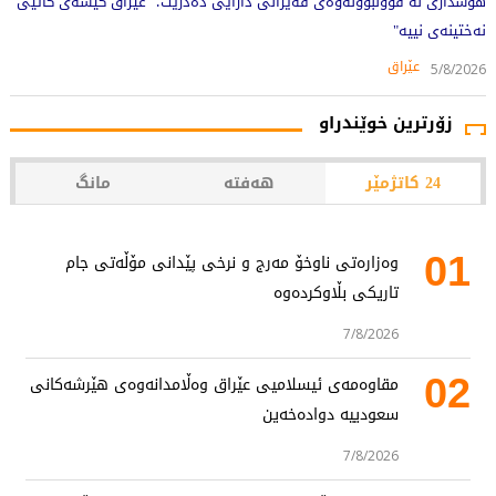
هۆشداری لە قووڵبوونەوەی قەیرانی دارایی دەدرێت؛ "عێراق کێشەی کاتیی
نەختینەی نییە"
عێراق
5/8/2026
زۆرترین خوێندراو
24 کاتژمێر
هەفتە
مانگ
01
وەزارەتی ناوخۆ مەرج و نرخی پێدانی مۆڵەتی جام
تاریکی بڵاوکردەوە
7/8/2026
02
مقاوەمەی ئیسلامیی عێراق وەڵامدانەوەی هێرشەکانی
سعودییە دوادەخەین
7/8/2026