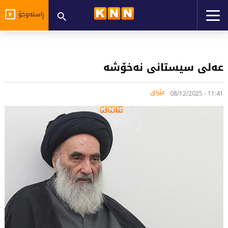
ڕاستەوخۆ
عەلی سیستانی نەخۆشە
عێراق
11:41 - 08/12/2025