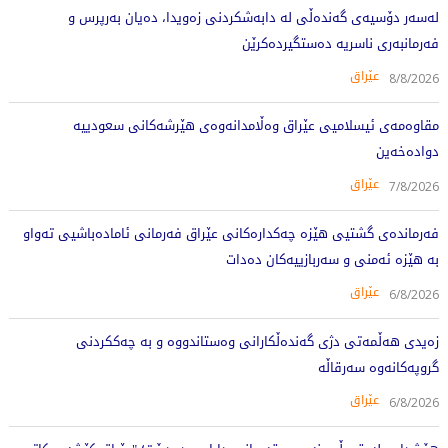
لەسەر دۆسیەی گەندەڵی لە دابەشکردنی زەویدا، دەیان بەرپرس و
فەرمانبەری ناسریە دەستگیردەکرێن
عێراق
8/8/2026
مقاوەمەی ئیسلامیی عێراق وەڵامدانەوەی هێرشەکانی سعودییە
دوادەخەین
عێراق
7/8/2026
فەرماندەی گشتیی هێزە چەکدارەکانی عێراق فەرمانی ئامادەباشیی تەواو
بە هێزە ئەمنی و سەربازییەکان دەدات
عێراق
6/8/2026
زەیدی هەڵمەتی دژی گەندەڵکارانی وەستاندووە و بە چەککردنی
گروپەکانەوە سەرقاڵە
عێراق
6/8/2026