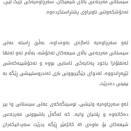
سیستانی مەرجەعی باڵای شیعيکان، سەرچاوەیەکی نزیک لێی،
نەخۆشکەوتنی ناوبراوی پشتڕاستکردەوە.
ئەو سەرچاوەیە ئاماژەی بەوەداوە، بەڵێ ڕاستە عەلی
سیستانی مەرجەعی باڵای سیعەکان نەخۆشە، بەڵام ئەو تەنها
ئەنفلۆنزا یاخود پەتایەکی ئاسایی بووە و نەخۆشییەکەشی
تێپەڕاندووە، لەدوای جێگیربوونی باری تەندروستییشی ڕێگە بە
بینینی دەدرێت.
ئەو سەرچاوەیە وتیشی، نوسینگەکەی عەلی سیستانی وا بیر
دەکاتەوە و پلانیان وایە، کە لەگەڵ باشبوونی مەرجەعی
شیعەکان بۆ ماوەی 48 کاتژمێر ڕێگە بدرێت سەردانیکەران