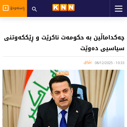
ڕاستەوخۆ
چەکداماڵین بە حکومەت ناکرێت و ڕێککەوتنی
سیاسیی دەوێت
عێراق
10:33 - 08/12/2025