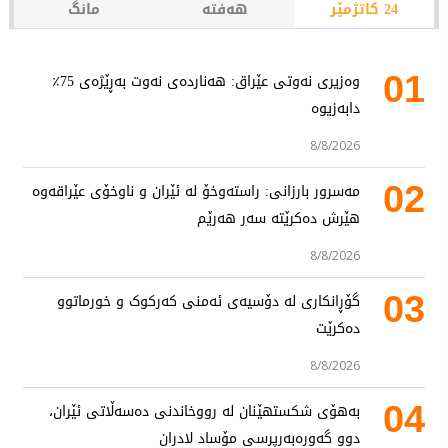
24 کاتژمێر
هەفتە
مانگ
01
وەزیری نەوتی عێراق: هەناردەی نەوت بەڕێژەی 75٪
دابەزیوە
8/8/2026
02
مەسرور بارزانی: راستەوخۆ لە ئێران و ناوخۆی عێراقەوە
هێرش دەکرێتە سەر هەرێم
8/8/2026
03
گۆڕانکاری لە دۆسیەی ئەمنی کەرکوک و خورماتوو
دەکرێت
8/8/2026
04
بەهۆی شکستهێنان لە رووخاندنی دەسەڵاتی ئێران،
دوو گەورەبەرپرسی مۆساد لادران