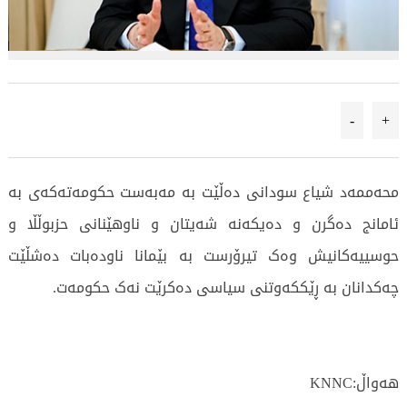
-
+
محەممەد شیاع سودانی دەڵێت بە مەبەست حکومەتەکەی بە
ئامانج دەگرن و دەیکەنە شەیتان و ناوهێنانی حزبوڵڵا و
حوسییەکانیش وەک تیرۆرست بە بێمانا ناودەبات دەشڵێت
چەکدانان بە ڕێککەوتنی سیاسی دەکرێت نەک حکومەت.
هەواڵ:KNNC