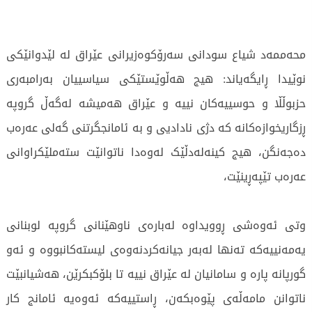
محەممەد شیاع سودانی سەرۆکوەزیرانی عێراق لە لێدوانێکی
نوێیدا ڕایگەیاند: هیج هەڵوێستێکی سیاسییان بەرامبەری
حزبوڵڵا و حوسییەکان نییە و عێراق هەمیشە لەگەڵ گروپە
ڕزگاریخوازەکانە کە دژی نادادیی و بە ئامانجگرتنی گەلی عەرەب
دەجەنگن، هیج کینەلەدڵێک لەوەدا ناتوانێت ستەملێکراوانی
عەرەب تێپەڕینێت،
وتی ئەوەشی ڕوویداوە لەبارەی ناوهێنانی گروپە لوبنانی
یەمەنییەکە تەنها لەبەر جیانەکردنەوەی لیستەکانبووە و ئەو
گورپانە پارە و سامانیان لە عێراق نییە تا بلۆکبکرێن، هەشیانبێت
ناتوانن مامەڵەی پێوەبکەن، ڕاستییەکە ئەوەیە ئامانج کار