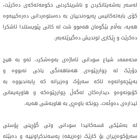
لەسەر بەشەیتانکردن و ناشرینکردنی حکومەتەکەی دەکرێت،
کۆی بابەتەکانیس پەیوەندییان بە دەستوەردانی دەرەکییەوە
هەیە، بەڵام بێگومان هەموو شت لە کاتی پێویستتدا ئاشکرا
دەکرێت و ڕێکاری توندیش دەگیرێتەبەر.
محەممەد شیاع سودانی ئاماژەی بەوەشکرد، ئەو بە هیج
جۆرێک لە چوارچێوەی هەماهەنگی یاخی نەبووە و
بەپێچەوانەوە تاکە سەرۆک وەزیرانە کە پابەندبووە بە
کۆبونەوەو دیدارەكان لەگەڵ چوارچێوەکە و هاوپەیمانی
ئیدارەی دەوڵەت، چونکە باوەڕی بە هاوبەشی هەیە،
لە بەشێکی قسەکانیدا سودانی وتی گۆڕینی پۆستی
سەرۆکوەزیران بۆ کارێک (وەزیفە) پەسەندکراونییە و دەبێتە