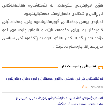
هۆی لاوازکردنی حکومەت، لە ئێستاشەوە هەڵمەتەکانی
ناوزڕاندن و شکاندی دامەزراوەکە دەستیانپێکردوە
لەبارەی پرسی چەکدانانی گروپەکانیشەوە وتی، چەکداماڵینی
گروپەكان بە بریاری حکومەت نابێت و ناتوانن چارەسەری ئەو
دۆخە بەو ڕیگەیە بکەن بەڵکو ئەوە بە ڕێککەوتنێکی سیاسی
بەرپرسیارانە چارەسەر دەکرێت...
366 جار خوێندراوەتەوە
هەواڵی پەیوەندیدار
کەشناسێکی عێراقی: کەشی باراناوی حەفتاکان و نەوەدەکان دەگەڕێتەوە
عێراق
9/8/2026
لەسەر دۆسیەی گەندەڵی لە دابەشکردنی زەویدا، دەیان بەرپرس و
فەرمانبەری ناسریە دەستگیردەکرێن