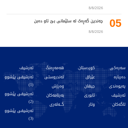
8/8/2026
05
چەندین گەڕەک لە سلێمانی بێ ئاو دەبن
8/8/2026
سەرەکی
کوردستان
هەمەڕەنگ
ئەرشیف
دەربارە
عێراق
تەندروستی
ئەرشیفی پێشوو
(1)
پەیوەندی
جیهان
وەرزش
ئەرشیفی پێشوو
ئەرشیف
ئابوری
بەرنامەکان
(2)
تاگەکان
وتار
گـــەلەری
ئەرشیفی پێشوو
(3)