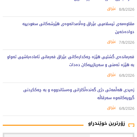
عێراق
8/8/2026
مقاوەمەی ئیسلامیی عێراق وەڵامدانەوەی هێرشەکانی سعودییە
دوادەخەین
عێراق
7/8/2026
فەرماندەی گشتیی هێزە چەکدارەکانی عێراق فەرمانی ئامادەباشیی تەواو
بە هێزە ئەمنی و سەربازییەکان دەدات
عێراق
6/8/2026
زەیدی هەڵمەتی دژی گەندەڵکارانی وەستاندووە و بە چەککردنی
گروپەکانەوە سەرقاڵە
عێراق
6/8/2026
زۆرترین خوێندراو