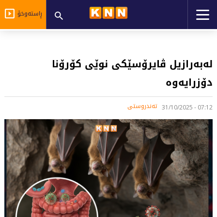
ڕاستەوخۆ
له‌به‌رازیل ڤایرۆسێكی نوێی كۆرۆنا
دۆزرایه‌وه‌
تەندروستی
07:12 - 31/10/2025