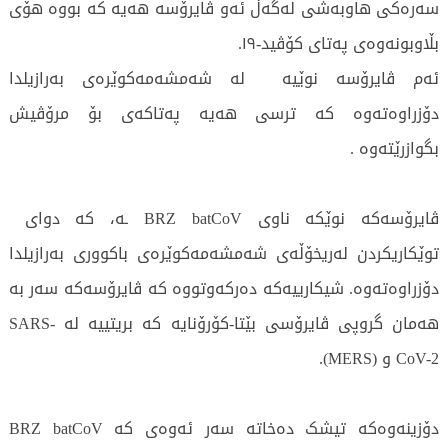
سەرەکی هاوبەشی لەگەڵ ئەو ڤایرۆسە هەیە کە بووە هۆی
بڵاوبونه‌وه‌ی پەتای کۆڤید-١٩.
ئه‌م ڤایرۆسه‌ نوێیه‌ لە شەمشەمەکوێرەی به‌رازیلدا
دۆزراوه‌ته‌وه‌ كه‌ ترسی هه‌یه‌ په‌تاكه‌ی بۆ مرۆڤیش
بگوازرێته‌وه‌ .
ڤایرۆسەکە نوێكه‌ ناوی BRZ batCoV ـە، كه‌ دوای
توێكاریكردن له‌ریخۆڵه‌ی شەمشەمەکوێرەی باکووری بەرازیلدا
دۆزراوه‌ته‌وه‌. شیکارییەکە دەرکەوتووە کە ڤایرۆسەکە سەر بە
هەمان گروپی ڤایرۆسی بێتا-کۆرۆنایە کە بریتییە لە SARS-
CoV-2 و (MERS).
دۆزینەوەکە تیشک دەخاتە سەر ئەوەی کە BRZ batCoV