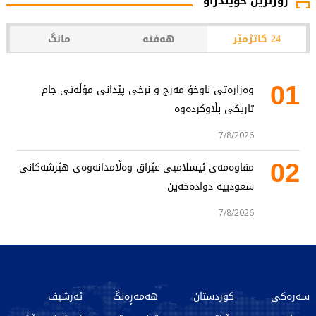
زۆرترین خوێندراو
24 کاتژمێر
هەفتە
مانگ
01
وەزارەتی ناوخۆ مەرج و نرخی پێدانی مۆڵەتی جام
تاریکی بڵاوکردەوە
7/8/2026
02
مقاوەمەی ئیسلامیی عێراق وەڵامدانەوەی هێرشەکانی
سعودییە دوادەخەین
7/8/2026
سەرەکی
کوردستان
هەمەڕەنگ
ئەرشیف