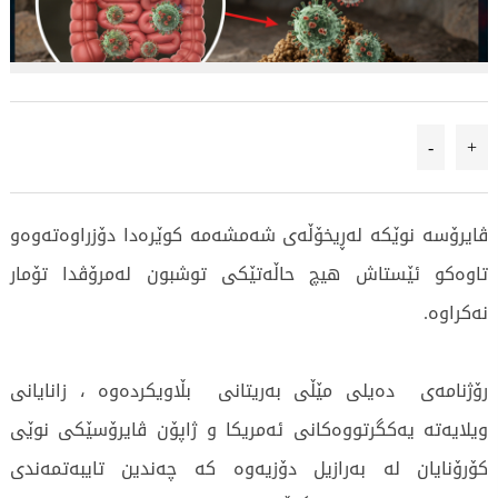
-
+
ڤایرۆسه‌ نوێكه‌ له‌ڕیخۆڵه‌ی شه‌مشه‌مه‌ كوێره‌دا دۆزراوه‌ته‌وه‌و
تاوه‌كو ئێستاش هیچ حاڵه‌تێكی توشبون له‌مرۆڤدا تۆمار
نه‌كراوه‌.
رۆژنامه‌ی ده‌یلی مێڵی به‌ریتانی بڵاویكرده‌وه‌ ، زانایانی
ویلایەتە یەکگرتووەکانی ئەمریکا و ژاپۆن ڤایرۆسێكی نوێی
کۆرۆنایان لە بەرازیل دۆزیەوە کە چەندین تایبەتمەندی