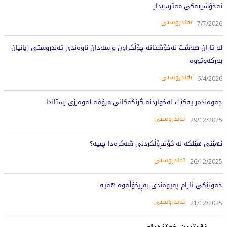
نەخۆشییەکی مەترسیدار
تەندروستی
7/7/2026
لە تاران هەشت نەخۆشخانە چۆڵکراون و سەدان ناوەندی تەندروستی زیانیان
بەرکەوتووە
تەندروستی
6/4/2026
چه‌وه‌نده‌ر یه‌كێك له‌خواردنه‌ گرنگه‌كانی مرۆڤه‌ له‌وه‌رزی زستاندا
تەندروستی
29/12/2025
نهێنی هێلکە لە کۆنتڕۆڵکردنی شەکرەدا چییە؟
تەندروستی
26/12/2025
خه‌ونێكی ئارام په‌یوه‌ندی به‌ڕیخۆڵه‌وه‌ هه‌یه‌
تەندروستی
21/12/2025