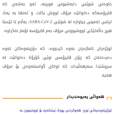
خاوەنی شوێنی دابه‌شبونی فورینە، ئەو بەشەی کە
ڤایرۆسەکە دەتوانێت مرۆڤ تووش بکات، و تەنها بە یەک
ترشی ئەمینی جیاوازە لە شوێنی SARS-CoV-2، بەڵام تا ئێستا
هیچ حاڵەتێکی تووشبوونی مرۆڤ بەم ڤایرۆسە تۆمار نەکراوە.
توێژەران ئاماژەیان بەوە کردووە، کە دۆزینەوەکان ئەوە
دەردەخەن کە چۆن ڤایرۆسی نوێی کۆرۆنا دەتوانێت لە
سروشتدا سەرهەڵبدات کە توانای گواستنه‌وه‌ی بۆ مرۆڤ
هەیە.
2352 جار خوێندراوەتەوە
هەواڵی پەیوەندیدار
توێژینەوەیەکی نوێ: هەوکردنی پووک نیشانەیە بۆ تووشبوون بە