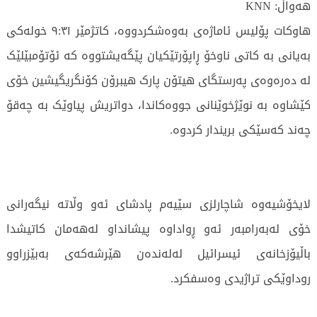
هەواڵ: KNN
هاوكات پۆلیس ئاماژەی بەوەشکردووە، کاتژمێر ٩:٣١ خولەکی
بەیانی بە کاتی ناوخۆ ڕاپۆرتێکیان پێگەیشتووە کە ئۆتۆمبێلێک
لە دەرەوەی پەرستگای هیتۆن پارک هیبرۆن كۆنگريگيشين خۆی
کێشاوە بە نوێژخوێنانی جووەكاندا، دواتریش پیاوێک بە چەقۆ
چەند کەسێکی بریندار كردوە.
لایخۆشیەوە شاچارلزی سێیەم پادشای ئەو وڵاتە نیگەرانی
خۆی لەبەرامبەر ئەو ڕواداوە پیشانداو لەهەمان كاتیشدا
باڵیۆزخانەی ئیسرائیل لەلەندەن هێرشەكەی بەبێزراوو
روداوێكی تراژیدی وەسفكرد.
2392 جار خوێندراوەتەوە