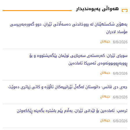
هەواڵی پەیوەندیدار
بەهۆی شکستهێنان لە رووخاندنی دەسەڵاتی ئێران، دوو گەورەبەرپرسی
مۆساد لادران
جیهان
8/8/2026
سوپای ئێران: کەرەستەی سەربازیی نوێمان پێگەیشتووە و بۆ
ڕووبەڕووبوونەوەی ئەمریکا ئامادەین
جیهان
6/8/2026
جەی دی ڤانس: دانوستان لەگەڵ ئێرانییەکان ئاڵۆزە و کاتی زیاتری دەوێت
جیهان
6/8/2026
ترەمپ: ئامادەین بۆ لێدانی ئێران، بەڵام پێم باشترە بگەینە ڕێککەوتن
جیهان
6/8/2026