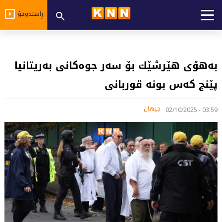
ڕاستەوخۆ
بەهۆی هێرشێك بۆ سەر جوەكانی بەریتانیا
پێنج كەس بونە قوربانی
جیهان
03:59 - 02/10/2025