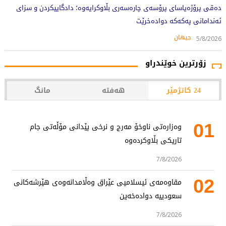
دەقی پرۆژەیاسای پرۆسەی چارەسەری بڵاوکرایەوە؛ دادگاییکردن و سزای
ئەندامانی پەکەکە دوادەخرێت
جیهان
5/8/2026
زۆرترین خوێندراو
24 کاتژمێر
هەفتە
مانگ
01
وەزارەتی ناوخۆ مەرج و نرخی پێدانی مۆڵەتی جام
تاریکی بڵاوکردەوە
7/8/2026
02
مقاوەمەی ئیسلامیی عێراق وەڵامدانەوەی هێرشەکانی
سعودییە دوادەخەین
7/8/2026