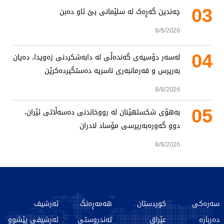
03
چەندین گەڕەک لە سلێمانی بێ ئاو دەبن
8/8/2026
04
لەسەر دۆسیەی گەندەڵی لە دابەشکردنی زەویدا، دەیان
بەرپرس و فەرمانبەری ناسریە دەستگیردەکرێن
8/8/2026
05
بەهۆی شکستهێنان لە رووخاندنی دەسەڵاتی ئێران،
دوو گەورەبەرپرسی مۆساد لادران
8/8/2026
سەرەکی
کوردستان
هەمەڕەنگ
ئەرشیف
دەربارە
عێراق
تەندروستی
ئەرشیفی پێشوو