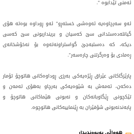
ئەمنی تێدابوه ".
ئەو سەرچاوەیە ئەوەشی خستەڕو" ئەو ڕوداوە بوەتە هۆی
گیانلەدەستدانی سێ کەسیان و برینداربونی سێ کەسی
دیکە، کە دەستبەجێ گواستراونەتەوە بۆ نەخۆشخانەی
ڕەمادی بۆ وەرگرتنی چارەسەر".
پارێزگاکانی عێراق ڕێژەیەکی بەرزی ڕوداوەکانی هاتوچۆ تۆمار
دەکەن، ئەمەش بە شێوەیەکی بەرچاو بەهۆی تەمەن و
تێکچونی ڕێگاوبانەکان و نەبونی هێماکانی هاتوچۆ و
پابەندنەبونی شۆفێران بە ڕێنماییەکانی هاتوچوە.
5349 جار خوێندراوەتەوە
هەواڵی پەیوەندیدار