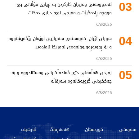
03
ئەنجوومەنی وەزیران کارکردن بە بڕیاری مۆڵەتی بێ
مووچە ڕادەگرێت و مەرجی نوێ دیاری دەکات
6/8/2026
04
سوپای ئێران: کەرەستەی سەربازیی نوێمان پێگەیشتووە
و بۆ ڕووبەڕووبوونەوەی ئەمریکا ئامادەین
6/8/2026
05
زەیدی هەڵمەتی دژی گەندەڵکارانی وەستاندووە و بە
چەککردنی گروپەکانەوە سەرقاڵە
6/8/2026
سەرەکی
کوردستان
هەمەڕەنگ
ئەرشیف