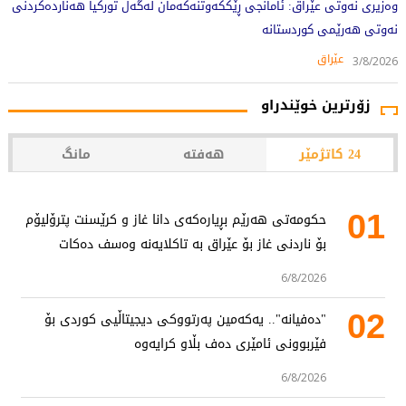
وەزیری نەوتی عێراق: ئامانجی ڕێککەوتنەکەمان لەگەڵ تورکیا هەناردەکردنی
نەوتی هەرێمی کوردستانە
عێراق
3/8/2026
زۆرترین خوێندراو
24 کاتژمێر
هەفتە
مانگ
01
حکومەتی هەرێم بڕیارەکەی دانا غاز و کرێسنت پترۆلیۆم
بۆ ناردنی غاز بۆ عێراق بە تاکلایەنە وەسف دەکات
6/8/2026
02
"دەفیانە".. یەکەمین پەرتووکی دیجیتاڵیی کوردی بۆ
فێربوونی ئامێری دەف بڵاو کرایەوە
6/8/2026