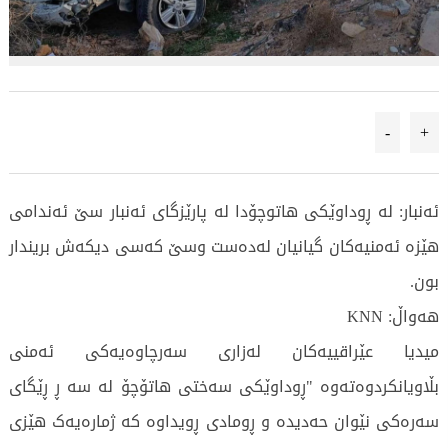
-
+
ئەنبار: لە ڕوداوێکی هاتوچۆدا لە پارێزگای ئەنبار سێ ئەندامی
هێزە ئەمنیەکان گیانیان لەدەست وسێ کەسی دیکەش بریندار
بون.
هەواڵ: KNN
میدیا عێراقییەکان لەزاری سەرچاوەیەکی ئەمنی
بڵاویانکردوەتەوە "ڕوداوێکی سەختی هاتۆچۆ له سه ڕ ڕێگای
سەرەکی نێوان حەدیده و ڕومادی ڕویداوه که ژمارەیەک هێزی