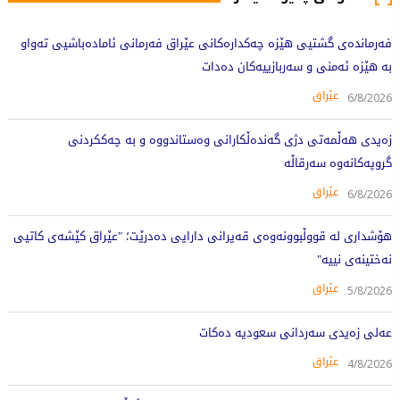
فەرماندەی گشتیی هێزە چەکدارەکانی عێراق فەرمانی ئامادەباشیی تەواو
بە هێزە ئەمنی و سەربازییەکان دەدات
عێراق
6/8/2026
زەیدی هەڵمەتی دژی گەندەڵکارانی وەستاندووە و بە چەککردنی
گروپەکانەوە سەرقاڵە
عێراق
6/8/2026
هۆشداری لە قووڵبوونەوەی قەیرانی دارایی دەدرێت؛ "عێراق کێشەی کاتیی
نەختینەی نییە"
عێراق
5/8/2026
عەلی زەیدی سەردانی سعودیە دەکات
عێراق
4/8/2026