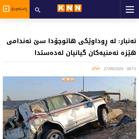
ڕاستەوخۆ
ئەنبار: لە ڕوداوێکی هاتوچۆدا سێ ئەندامی
هێزە ئەمنیەکان گیانیان لەدەستدا
عێراق
08:15 - 27/09/2025