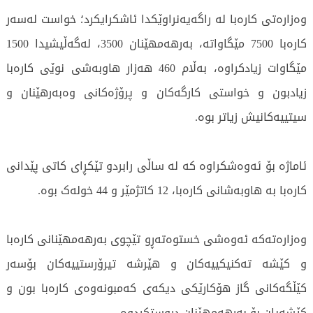
وەزارەتى کارەبا لە راگەیەنراوێکدا ئاشکرایکرد؛ خواست لەسەر
کارەبا 7500 مێگاواتە، بەرهەمهێنان 3500، لەگەڵیشیدا 1500
مێگاوات زیادکراوە، بەڵام 460 هەزار هاوبەشى نوێی کارەبا
زیادبون و خواستى کارگەکان و پرۆژەکانى وەبەرهێنان و
سیتییەکانیش زیاتر بوە.
ئاماژە بۆ ئەوەشکراوە کە لە ساڵى رابردو تێکڕاى کاتى پێدانى
کارەبا بە هاوبەشانى کارەبا، 12 کاتژمێر و 44 خولەک بوە.
وەزارەتەکە ئەوەشى خستوەتەڕو تێچوى بەرهەمهێنانى کارەبا
و کێشە تەکنیکییەکان و هێرشە تیرۆرستییەکان بۆسەر
کێڵگەکانى گاز هۆکارێکى دیکەى کەمبونەوەى کارەبا بون و
کێشەیان بۆ بەرهەمهێنان دروستکردوە.