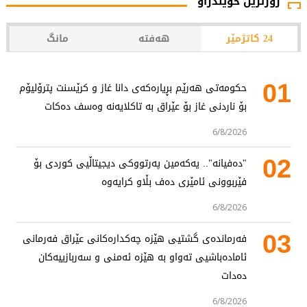
زۆرترین خوێندراو
24 کاتژمێر
هەفتە
مانگ
01
حکومەتی هەرێم بڕیارەکەی دانا غاز و کرێسنت پترۆلیۆم
بۆ ناردنی غاز بۆ عێراق بە تاکلایەنە وەسف دەکات
6/8/2026
02
"دەفیانە".. یەکەمین پەرتووکی دیجیتاڵیی کوردی بۆ
فێربوونی ئامێری دەف بڵاو کرایەوە
6/8/2026
03
فەرماندەی گشتیی هێزە چەکدارەکانی عێراق فەرمانی
ئامادەباشیی تەواو بە هێزە ئەمنی و سەربازییەکان
دەدات
6/8/2026