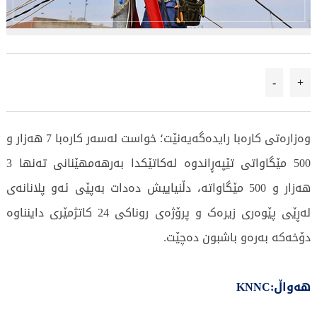
-
+
وەزارەتى کارەبا رایدەگەیەنێت؛ خواست لەسەر کارەبا 7 هەزار و
500 مێگاواتى تێپەڕاندوە لەکاتێکدا بەرهەمهێنانى تەنها 3
هەزار و 500 مێگاواتە، دڵنیاییش دەدات بەپێی ئەو پلانانەى
لەڕێی پێوەرى زیرەک و پرۆژەى روناکى 24 کاتژمێرى داینناوە
دۆخەکە بەرەو باشبون دەچێت.
هەواڵ:KNNC