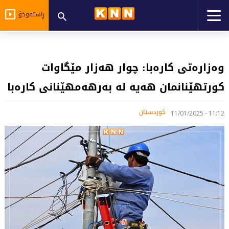
ڕاستەوخۆ
وەزارەتى کارەبا: چوار هەزار مێگاوات
کورتهێنانمان هەیە لە بەرهەمهێنانى کارەبا
کوردستان
11:12 - 11/01/2025