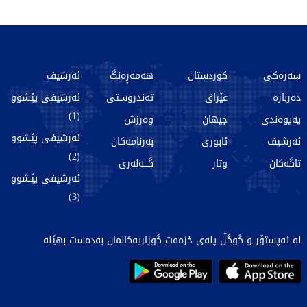
سەرەکی
کوردستان
هەمەڕەنگ
ئەرشیف
دەربارە
عێراق
تەندروستی
ئەرشیفی پێشوو
(1)
پەیوەندی
جیهان
وەرزش
ئەرشیفی پێشوو
ئەرشیف
ئابوری
بەرنامەکان
(2)
تاگەکان
وتار
گـــەلەری
ئەرشیفی پێشوو
(3)
لە ئەپستۆر و گوگڵ پلەی خزمەت گوزاریەکانمان بەدەست بهێنە