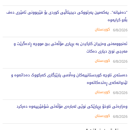
"دەفیانە".. یەکەمین پەرتووکی دیجیتاڵیی کوردی بۆ فێربوونی ئامێری دەف
بڵاو کرایەوە
کوردستان
6/8/2026
ئەنجوومەنی وەزیران کارکردن بە بڕیاری مۆڵەتی بێ مووچە ڕادەگرێت و
مەرجی نوێ دیاری دەکات
کوردستان
6/8/2026
دەستەی ناوچە کوردستانییەکان وەڵامی پارێزگاری کەرکووک دەداتەوە و
لێدوانەکەی ڕەتدەکاتەوە
کوردستان
6/8/2026
وەزارەتی ناوخۆ بڕیارێکی نوێی لەبارەی مۆڵەتی شۆفێرییەوە دەرکرد
کوردستان
6/8/2026