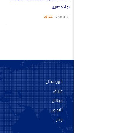
دوادەخەین
عێراق
7/8/2026
سەرەکی
کوردستان
دەربارە
عێراق
پەیوەندی
جیهان
ئەرشیف
ئابوری
تاگەکان
وتار