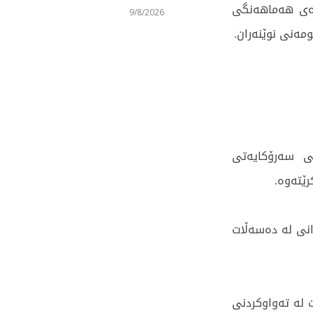
وەی هەماهەنگی
9/8/2026
مەنی نوێنەران.
ی سەرۆکایەتی
رێتەوە.
انی لە دەسەڵات
 لە تەواوکردنی