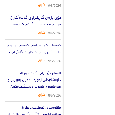
عێراق
9/8/2026
کۆی پارەی گەڕێندراوی گەندەڵکاران
نیوەی مووچەی مانگێکی هەرێمە
عێراق
9/8/2026
کەشناسێکی عێراقی: کەشی باراناوی
حەفتاکان و نەوەدەکان دەگەڕێتەوە
عێراق
9/8/2026
لەسەر دۆسیەی گەندەڵی لە
دابەشکردنی زەویدا، دەیان بەرپرس و
فەرمانبەری ناسریە دەستگیردەکرێن
عێراق
8/8/2026
مقاوەمەی ئیسلامیی عێراق
وەڵامدانەوەی هێرشەکانی سعودییە