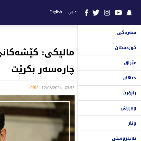
عربي
English
سەرەکی
کوردستان
مالیکی: کێشەکان
عێراق
چارەسەر بکرێت
جیهان
عێراق
03:53 - 12/08/2024
ڕاپۆرت
وەرزش
وتار
تەندروستی