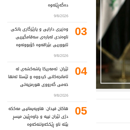
دەگەڕێتەوە
9/8/2026
03
وەزیری دارایی و پارێزگاری بانکی
ناوەندی لەبارەی سەقامگیریی
ئابووریی عێراقەوە کۆبوونەوە
9/8/2026
04
ئێران: ئەمەریکا پاشەکشەی لە
ئامانجەکانی کردووە و ئێستا تەنها
خەمی گەرووی هورمزیەتی
9/8/2026
05
هاکان فیدان: هاوپەیمانیی مەککە
دژی ئێران نییە و چاوەڕێین میسڕ
بێتە ناو ڕێککەوتنەکەوە