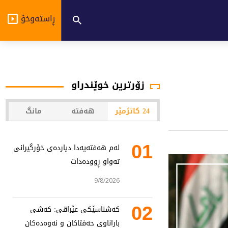
ڕاستەوخۆ
زۆرترین خوێندراو
24 کاتژمێر
هەفتە
مانگ
01
لەم هەفتەیەدا دیاردەی خۆرگیرانی
تەواو ڕوودەدات
9/8/2026
02
کەشناسێکی عێراقی: کەشی
باراناوی حەفتاکان و نەوەدەکان