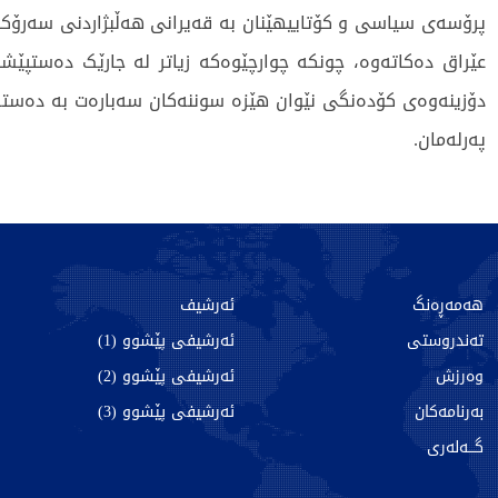
پرۆسەی سیاسی و کۆتاییهێنان بە قەیرانی هەڵبژاردنی سەرۆکا
عێراق دەکاتەوە، چونکە چوارچێوەکە زیاتر لە جارێک دەستپێش
دۆزینەوەی کۆدەنگی نێوان هێزە سوننەکان سەبارەت بە دەست
پەرلەمان.
256 جار خوێندراوەتەوە
هەمەڕەنگ
ئەرشیف
تەندروستی
ئەرشیفی پێشوو (1)
وەرزش
ئەرشیفی پێشوو (2)
بەرنامەکان
ئەرشیفی پێشوو (3)
گـــەلەری