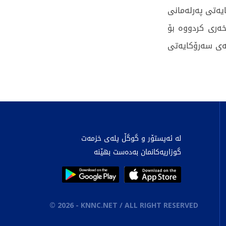
یەتی پەرلەمانی
خەری کردووە بۆ
ەی سەرۆکایەتی
لە ئەپستۆر و گوگڵ پلەی خزمەت
گوزاریەکانمان بەدەست بهێنە
©
2026
- KNNC.NET / ALL RIGHT RESERVED