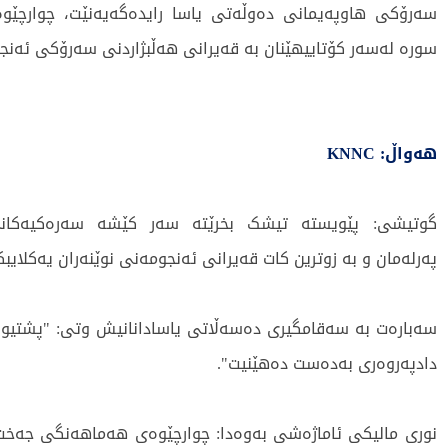
سەرۆکی هاوپەیمانی دەوڵەتی یاسا رایدەگەیەنێت، چوارچێ
سورە لەسەر کۆتاییهێنان بە قەیرانی هەڵبژاردنی سەرۆکی ئەنجو
هەواڵ: KNNC
گوتیشی: پێویستە تیشک بخرێتە سەر کێشە سەرەکیەکان
پەرلەمان و بە زوترین کات قەیرانی ئەنجومەنی نوێنەران یەکلایبک
سەبارەت بە سەقامگیری دەسەڵاتی یاسادانانیش وتی: "پشتیو
دادپەروەری بەدەست دەهێنیت".
نوری مالیکی ئاماژەشی بەوەدا: چوارچێوەی هەماهەنگی جەخت