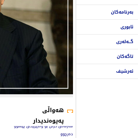
بەرنامەکان
ئابوری
گـــەلەری
تاگەکان
ئەرشیف
هەواڵی
پەیوەندیدار
فەرمانی گرتن بۆ وەزیرێکی پێشوو
دەرچوو