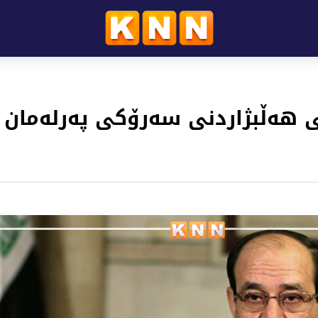
ی هەڵبژاردنی سەرۆکی پەرلەمان