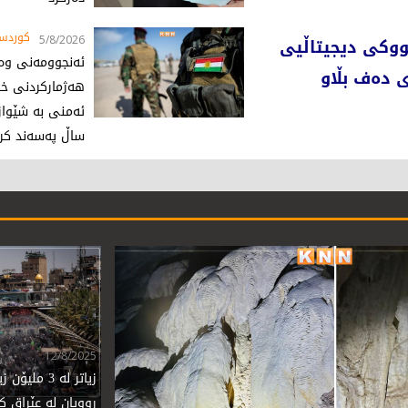
کوردست
ووکی دیجیتاڵیی
5/8/2026
ئەنجوومەنی وەز
ی دەف بڵاو
هەژمارکردنی خ
ئەمنی بە شێواز
ساڵ پەسەند کرد
12/8/2025
زیاتر لە 3 مل
روویان لە عێراق ک