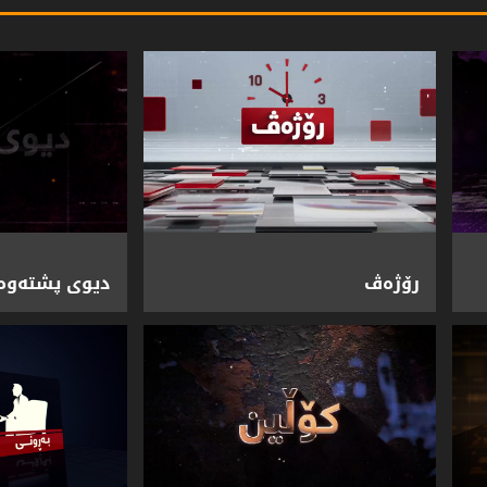
رۆژەڤ
دیوی پشتەوە