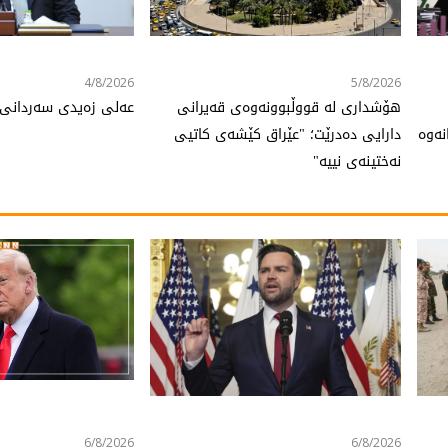
4/8/2026
5/8/2026
هۆشداری لە قووڵبوونەوەی قەیرانی
عەلی زەیدی سەردانی
نەوە
دارایی دەدرێت؛ "عێراق کێشەی کاتیی
نەختینەی نییە"
6/8/2026
6/8/2026