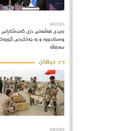
6/8/2026
زەیدی هەڵمەتی دژی گەندەڵکارانی
وەستاندووە و بە چەککردنی گروپەکا
سەرقاڵە
جیهان
6/8/2026