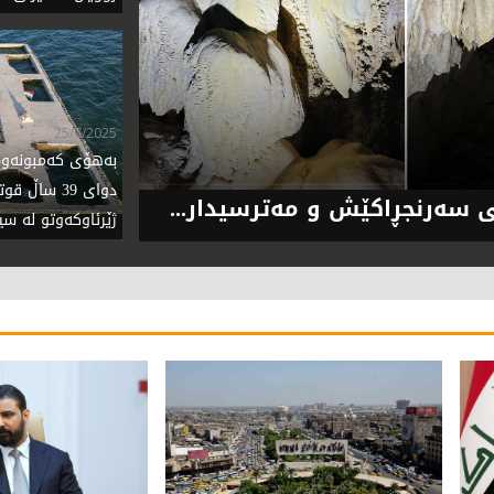
25/6/2025
بەهۆى کەمبونەوە
دواى 39 ساڵ 
 سەرنجڕاکێش و مەترسیدار...
ژێرئاوکەوتو لە س