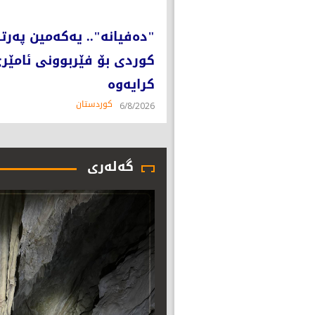
"دەفیانە".. یەکەمین پەرت
کوردی بۆ فێربوونی ئامێر
کرایەوە
کوردستان
6/8/2026
گەلەری