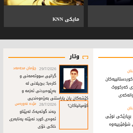
مایکى KNN
وتار
چۆمان محه‌مه‌د
29/7/2026
ان
گرانیی سووتەمەنی و
وردستانییەکان
کارەبا؛ بێ‌پلانی لە
ری کەرکووک
بەڕێوەبردنی ئەزمە و
وانەکەی
کێشەکان یان پاراستنی بەرژەوەندیی
مژدە نەورەس
کۆمپانیاکان؟
28/7/2026
ان
چەند گوتەیەک لەپێناو
 بڕیارێکی نوێی
ئەوەی کورد نەبێتە پەنابەری
 شۆفێرییەوە
خاکی خۆی