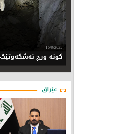
16/9/2025
کونە ورچ ئەشکەوتێکی
عێراق