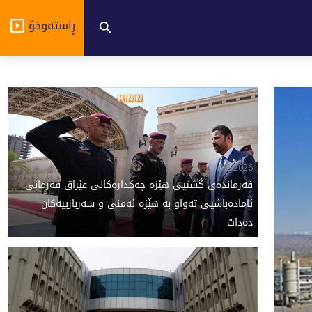
ڕاستەوخۆ
6/8/2026
فەرماندەی گشتیی هێزە چەکدارەکانی عێراق فەرمانی
ئامادەباشیی تەواو بە هێزە ئەمنی و سەربازییەکان
دەدات