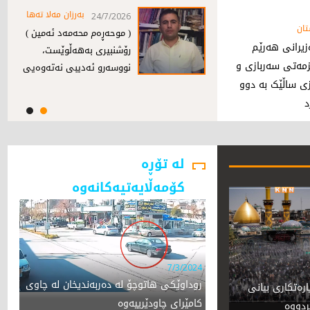
بەرزان مەلا تەها
24/7/2026
ان
( موحەڕەم محەمەد ئەمین )
یرانی هەرێم
رۆشنبیری به‌هه‌ڵوێست،
زمەتی سەربازی و
نووسه‌رو ئه‌دیبی‌ نه‌ته‌وه‌یی
ی ساڵێک بە دوو
 ‌
لە تۆڕە
کۆمەڵایەتیەکانەوە
7/3/2024
روداوێکی هاتوچۆ لە دەربەندیخان لە چاوی
یۆن زیارەتکاری بیانی
کامێرای چاودێرییەوە
ردووە