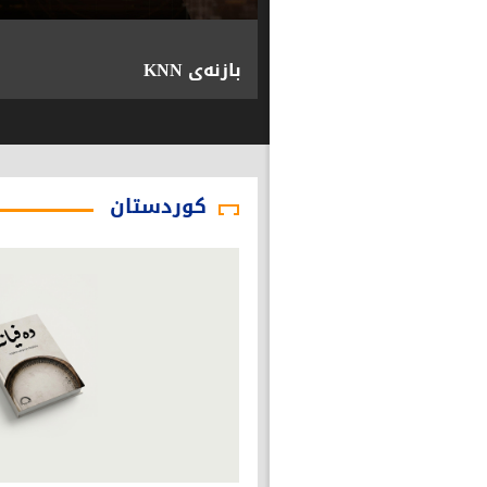
بازنەی KNN
کوردستان