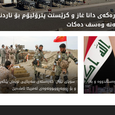
کەی دانا غاز و کرێسنت پترۆلیۆم بۆ ناردن
ایەنە وەسف دەکات
6/8/2026
ەستاندووە و بە
‌ سوپای ئێران: کەرەستەی سەربازیی نوێمان پێگە
و بۆ ڕووبەڕووبوونەوەی ئەمریکا ئامادەین