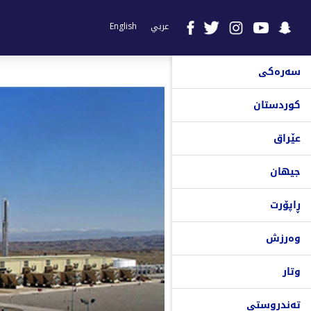
عربي
English
سەرەکی
کوردستان
عێراق
جیهان
ڕاپۆرت
وەرزش
وتار
تەندروستی