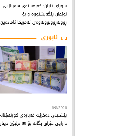
سوپای ئێران: کەرەستەی سەربازیی
نوێمان پێگەیشتووە و بۆ
ڕووبەڕووبوونەوەی ئەمریکا ئامادەین
ئابوری
6/8/2026
پێشبینی دەکرێت قەبارەی کورتهێنان
دارایی عێراق بگاتە بۆ 80 ترلیۆن دینار