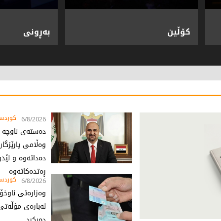
کۆڵین
بەڕونی
کوردست
6/8/2026
دەستەی ناوچە ک
وەڵامی پارێزگا
دەداتەوە و لێد
ڕەتدەکاتەوە ‌
کوردست
6/8/2026
وەزارەتی ناوخۆ
لەبارەی مۆڵەتی
دەرکرد ‌