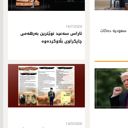
16/7/2026
 سعودیە دەکات
ئاراس سەعید نوێترین بەرهەمی
چاپکراوی بڵاوکردەوە
14/3/2026