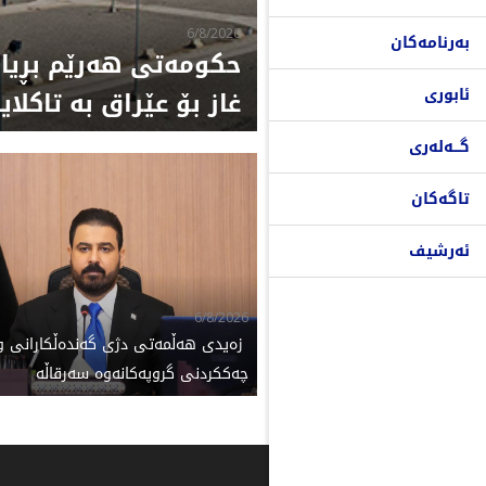
6/8/2026
بەرنامەکان
حکومەتی هەرێم بڕیارە
ئابوری
غاز بۆ عێراق بە تاکل
گـــەلەری
تاگەکان
ئەرشیف
6/8/2026
‌ زەیدی هەڵمەتی دژی گەندەڵکارانی و
چەککردنی گروپەکانەوە سەرقاڵە