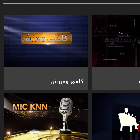
کافێ وەرزش