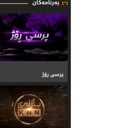
بەرنامەکان
پرسی رۆژ