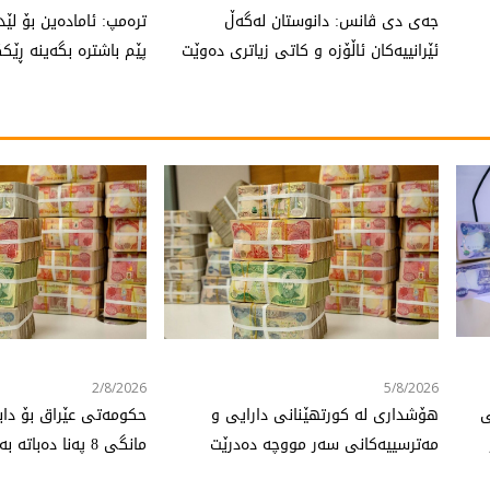
جەی دی ڤانس: دانوستان لەگەڵ
ترەمپ: ئامادەین بۆ لێدا
ئێرانییەکان ئاڵۆزە و کاتی زیاتری دەوێت
پێم باشترە بگەینە ڕێک
2/8/2026
5/8/2026
ی
هۆشداری لە کورتهێنانی دارایی و
حکومەتی عێراق بۆ دا
مەترسییەکانی سەر مووچە دەدرێت
مانگی 8 پەنا دەباتە بەر قەرزی ناوخۆیی