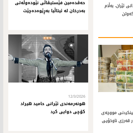
حه‌ڤده‌مین فێستیڤاڵی نێوده‌وڵه‌تی
نی ئێران، بەڵام
به‌درخان له‌ ئیتاڵیا به‌ڕێوه‌ده‌چێت
کەوتن
12/3/2026
هونەرمەندی ئێرانی حامید هیراد
کۆچی دوایی کرد
بینکردنی مووچەی