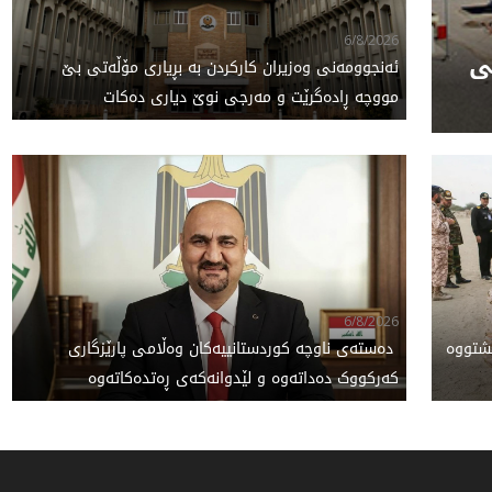
6/8/2026
ی
ئەنجوومەنی وەزیران کارکردن بە بڕیاری مۆڵەتی بێ
مووچە ڕادەگرێت و مەرجی نوێ دیاری دەکات
6/8/2026
یشتووە
‌ دەستەی ناوچە کوردستانییەکان وەڵامی پارێزگاری
کەرکووک دەداتەوە و لێدوانەکەی ڕەتدەکاتەوە