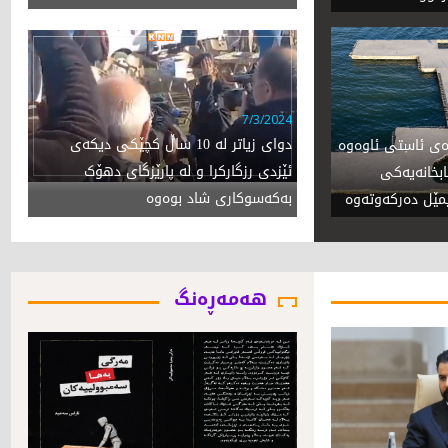
7/3/2024
دوای زیاتر لە 10 ساڵ کچێکی دیکەی
ى ئاستى ئاوەوە
ئێزدی رزگارکرا و لە پارێزگای دهۆک
قوتابخانەیەکى
بەکەسوکاری شاد بوەوە
یمێل دەرکەوتەوە
هەمەڕەنگ