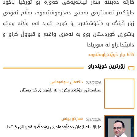
کارتە دەبێتە سەر ئێشەیەکی گەورە بۆ تورکیا یاخود
جارێکیتر ئەستێرەی بەختی دەدرەوشێتەوە، بەڵام ئەوەی
زۆر گرنگە و دڵخۆشکەرە بۆ کورد، کورد لەم وڵاتە وەکو
باشوری کوردستان بوو بە ئەمری واقیع و قبووڵ کراو و
دانپێدانراو لە سوریادا.
635 جار خوێندراوەتەوە
زۆرترین خوێندراو
د.کەمال سولەیمانی
2/8/2026
سیاسەتی خۆتەعریبکردن لە باشووری کوردستان
سەرکۆ یونس
5/8/2026
عێراق، لە نێوان دەوڵەمەندیی یەدەگ و قەیرانی کاشدا