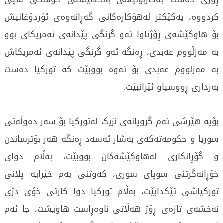
کردووە، یەکێکتر لەهۆکارەکانی گەڕانەوەی ئۆردۆغانیش
بۆ هاوکێشەی ڕۆژئاوا ئەو گرنگی پێدانەی ئەمریکای بوو
بە مەزڵووم عەبدی، ڕەنگە ئەو گرنگی پێدانەی ئەمریکاش
بە مەزلووم عەبدی بۆ ئەوە بووبێت کە تورکیا دەست
بەرداری ڕووسیاو ئێرانبێت.
بۆیە هێرشی ئەم گروپانەی نزیک لەتورکیا بۆ سەر دەوڵەتی
سوریا و حکومەتەکەی بەشار ئەسەد ڕەنگە هەر بۆترساندن
و گۆڕانکاری لەهاوکێشەکان بووبێت، بەڵام دوای
خۆڕانەگرتنی سوپای سوری، کەوتنی بەم خێرایە پلانی
تورکیاشی تێکدابێت، بەڵام تورکیا دوا کارتی خۆی دژی
نەخشەی تازەی ڕۆژ هەڵاتی ناوەڕاست هاویشت، جا ئەم