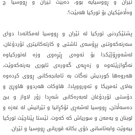
ئێران و ڕووسیایە بوو، دەبێت ئێران و ڕووسیا چ
وەڵامێکیان بۆ تورکیا هەبێت؟.
پشتێکردنی تورکیا لە ئێران و ڕووسیا لەمکاتەدا دوای
سەرنەکەوتنی پڕۆسەی ئاشتی و کارتەکانیتری ئۆردۆغان،
لەشەوڕۆژێکدا بۆ ئەوەی ڕێڕەوی وزە لەتورکیاوە
نەگوازرێتەوە و زەڕبەی گەورەی ئابوری بەرنەکەوێت،
هەروەها کوردیش نەگات بە ئامانجەکانی ڕووی کردەوە
بەلای ئەمریکا و ئەورووپادا. هاوکات هەردوو هاوڕێ و
دۆستی ئۆردۆغان لەبەرەکانی شەڕدا زۆر لاواز و بێ
دەسەڵاتن، ڕووسیا لەشەڕی ئۆکڕانیا و ئێرانیش لە غەزە و
لوبنان و یەمەن و سوریاش کە کەوت. ئێستا پێناچێت تورکیا
بیەوێت وابەئاسانی خۆی بکاتە قوربانی ڕووسیا و ئێران.