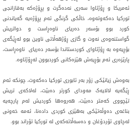
ئەمریکا و ڕۆژئاوا سەری نەدەگرت و پڕۆژەکە بەقازانجی
تورکیا دەکەوتەوە، خاڵکی گرنگی ئەم پڕۆژەیە گەیاندنی
کورد بوو بۆسەر دەریای ناوەڕاست و دواتریش
گواستنەوەی نەوت و گازی ڕۆژهەڵاتی ناوین بوو لەڕێگەی
بۆڕیەوە بە ڕۆژئاوای کوردستاندا بۆسەر دەریای ناوەڕاست،
پارێزەری ئەم بۆڕیەش هێزەکانی کوردبوون لەڕۆژئاوە.
بەوەش زیانێکی زۆر بەر ئابوری تورکیا دەکەوت، چونکە ئەم
ڕێگەیە لالایەک مەودای کورتر دەبێت، لەلاکەی تریش
تێچووی کەمتر دەبێت، هەروەها کوردیش لەم پارچەیە
بناغەی دەوڵەتێکی بەهێزی کوردی دادەنا، ئەمە خەونی
لەچاوی ئۆردۆغان و دەسەڵاتەکەی لە تورکیا تۆراند بوو.