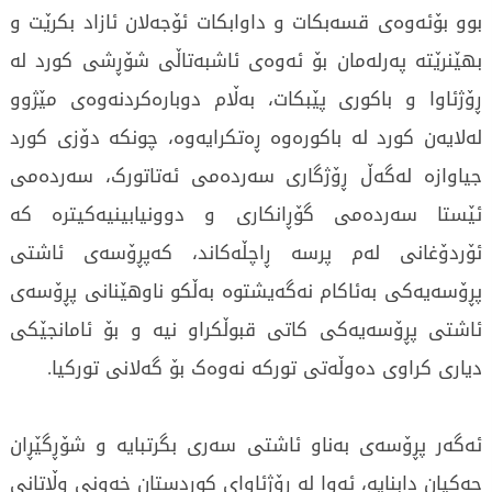
بوو بۆئەوەی قسەبکات و داوابکات ئۆجەلان ئازاد بکرێت و
بهێنرێتە پەرلەمان بۆ ئەوەی ئاشبەتاڵی شۆڕشی کورد لە
ڕۆژئاوا و باکوری پێبکات، بەڵام دوبارەکردنەوەی مێژوو
لەلایەن کورد لە باکورەوە ڕەتکرایەوە، چونکە دۆزی کورد
جیاوازە لەگەڵ ڕۆژگاری سەردەمی ئەتاتورک، سەردەمی
ئێستا سەردەمی گۆڕانکاری و دوونیابینیەکیترە کە
ئۆردۆغانی لەم پرسە ڕاچڵەکاند، کەپڕۆسەی ئاشتی
پڕۆسەیەکی بەئاکام نەگەیشتوە بەڵکو ناوهێنانی پڕۆسەی
ئاشتی پڕۆسەیەکی کاتی قبوڵکراو نیە و بۆ ئامانجێکی
دیاری کراوی دەوڵەتی تورکە نەوەک بۆ گەلانی تورکیا.
ئەگەر پڕۆسەی بەناو ئاشتی سەری بگرتبایە و شۆڕگێڕان
چەکیان دابنایە، ئەوا لە ڕۆژئاوای کوردستان خەونی وڵاتانی