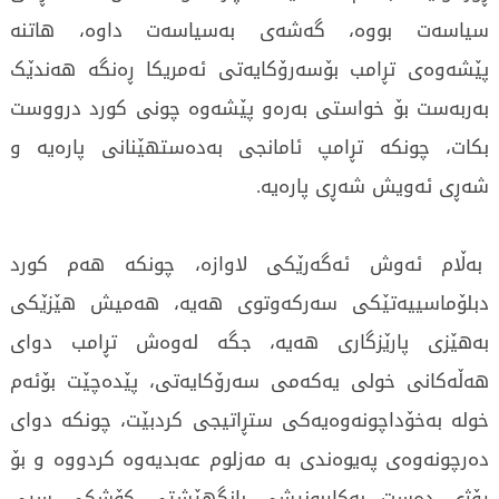
سیاسەت بووە، گەشەی بەسیاسەت داوە، هاتنە
پێشەوەی تڕامب بۆسەرۆکایەتی ئەمریکا ڕەنگە هەندێک
بەربەست بۆ خواستی بەرەو پێشەوە چونی کورد درووست
بکات، چونکە تڕامپ ئامانجی بەدەستهێنانی پارەیە و
شەڕی ئەویش شەڕی پارەیە.
بەڵام ئەوش ئەگەرێکی لاوازە، چونکە هەم کورد
دبلۆماسییەتێکی سەرکەوتوی هەیە، هەمیش هێزێکی
بەهێزی پارێزگاری هەیە، جگە لەوەش تڕامب دوای
هەڵەکانی خولی یەکەمی سەرۆکایەتی، پێدەچێت بۆئەم
خولە بەخۆداچونەوەیەکی ستڕاتیجی کردبێت، چونکە دوای
دەرچونەوەی پەیوەندی بە مەزلوم عەبدیەوە کردووە و بۆ
ڕۆژی دەست بەکاربونیشی بانگهێشتی کۆشکی سپی