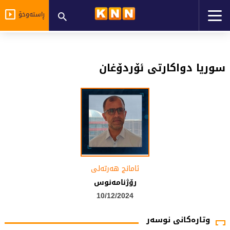
ڕاستەوخۆ
سوریا دواکارتی ئۆردۆغان
ئامانج هەرتەلى
رۆژنامەنوس
10/12/2024
وتارەکانی نوسەر