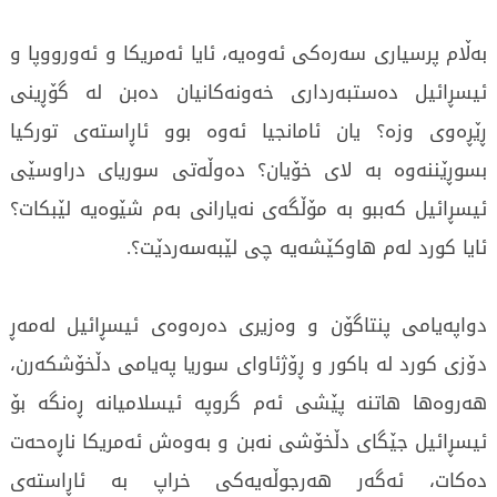
بەڵام پرسیاری سەرەکی ئەوەیە، ئایا ئەمریکا و ئەورووپا و
ئیسڕائیل دەستبەرداری خەونەکانیان دەبن لە گۆڕینی
ڕێڕەوی وزە؟ یان ئامانجیا ئەوە بوو ئاڕاستەی تورکیا
بسوڕێننەوە بە لای خۆیان؟ دەوڵەتی سوریای دراوسێی
ئیسڕائیل کەببو بە مۆڵگەی نەیارانی بەم شێوەیە لێبکات؟
ئایا کورد لەم هاوکێشەیە چی لێبەسەردێت؟.
دواپەیامی پنتاگۆن و وەزیری دەرەوەی ئیسڕائیل لەمەڕ
دۆزی کورد لە باکور و ڕۆژئاوای سوریا پەیامی دڵخۆشکەرن،
هەروەها هاتنە پێشی ئەم گروپە ئیسلامیانە ڕەنگە بۆ
ئیسڕائیل جێگای دڵخۆشی نەبن و بەوەش ئەمریکا ناڕەحەت
دەکات، ئەگەر هەرجوڵەیەکی خراپ بە ئاڕاستەی