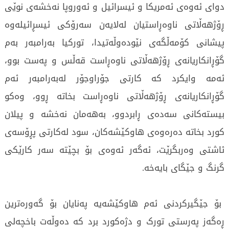
دوای ئەوەی ئەمریکا و ئیسرائیل و ئەوروپا نەخشەی نوێی
ڕۆژهەڵاتی ناوەڕاستیان لەلایەن سەرۆکی ئیسڕائیلەوە
پیشانی کۆمەڵگەی نێودەوڵەتیدا، تورکیا بەرامبەر بەم
گۆڕانکاریانەی ڕۆژهەڵاتی ناوەڕاست قەڵس و پەست بوو،
ئەمە وایکرد کە کارتی جۆراوجۆر لەبەرامبەر ئەم
گۆڕانکاریانەی ڕۆژهەڵاتی ناوەڕاست بخاتە ڕوو، وەکو
بیستەکانی سەدەی ڕابردوو، بەهەمان نەخشە و پیلان
کورد بخاتە دەرەوەی هاوکێشەکان، سود لەکارتی پڕۆسەی
ئاشتی وەربگرێت، ئەگەر ئەوەی بۆ بچێتە سەر کارێکی
گرنگ و جێگای بایەخە.
بۆ جێگیرکردنی ئەم هاوکێشەیە پەنایان بۆ گەورەترین
ڕەگەز پەرستی تورک و دژەکورد برد کە دەوڵەت باخچەلی