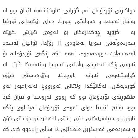
دواکارتی ئۆردۆغان لەم گۆڕانی هاوکێشەیە لێدان بوو لە
بەشار ئەسەد و دەوڵەتی سوریا، دوای ڕێگەدانی تورکیا
بە گروپە چەکدارەکان بۆ ئەوەی هێرش بکرێتە
سەردەوڵەتی سوریا لەماوەی ١١ ڕۆژدا، توانیان ئەسەد
لەدەسەڵات دوربخەنەوە، ئەمە تاکە ڕێگەی ئۆردۆغانە بۆ
ئەوەی ڕێگە لەخەونی وڵاتانی ئەوروپا و ئەمریکا بگرێت لە
گواستنەوەی نەوتی ناوچەکە بەژێردەستی هێزە
کوردیەکان، لەکاتێکدا وڵاتانی ئەورووپا لەبەرامبەر ئەو
ملهوڕیەی ئۆردۆغان بوو کە ڕووی لەڕوسیا و ئێران کرد
بوو، بەڵام ئێستا دوای ئەوەی ئۆردۆغان لەپێناوی پێگە
ئابوری و سیاسیەکەی خۆی پشتی لەهەردوو دۆستی کۆن
و سەردەمی قورسترین ململانێی ١٤ ساڵی ڕابردوو کرد، کە