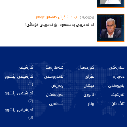
پ. د. شۆڕش حەسەن عومەر
7/8/2026
لە تەعریبی بەعسەوە، بۆ تەعریبی خۆماڵی!
سەرەکی
کوردستان
هەمەڕەنگ
ئەرشیف
دەربارە
عێراق
تەندروستی
ئەرشیفی پێشوو
(1)
پەیوەندی
جیهان
وەرزش
ئەرشیفی پێشوو
ئەرشیف
ئابوری
بەرنامەکان
(2)
تاگەکان
وتار
گـــەلەری
ئەرشیفی پێشوو
(3)