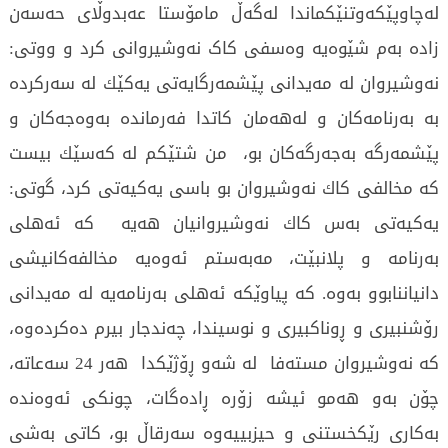
لەچاوپێکەوتنێکماندا لەگەڵ مامۆستا عەبدوڵای حەسەن
زادە بەم شێوەیە وەسفی کاک نەوشیروانی کرد و ووتی:
نەوشیروان لە مەیدانی پێشمەرگایەتی یەكێك لە سەركردە
بە بەرنامەكان و لەهەمان كاتدا فەرماندە بەوەجەكان و
پێشمەرگە بەجەرگەكان بو، من شتێكم لە كەسێك بیست
كە مخالفی كاك نەوشیروان بو باسی یەكیەتی كرد، گوتی:
یەكیەتی بەس كاك نەوشیروانیان هەیە كە ئەهلی
بەرنامە و پلانبێت، مەبەستم ئەوەیە مخالفەكانیشی
دانیاننابوو بەوە. كە پیاوێكە ئەهلی بەرنامەیە لە مەیدانی
رۆشنبیری و ڕوناكبیری و نوسیندا، چەندجار بیرم دەكردەوە،
كە نەوشیروان مستەفا لە شەو ڕۆژێكدا هەر 24 سەعاتە،
چۆن بەو هەمو ئیشە زۆرە ڕادەگات، چونكی ئەوەندە
بەكاری رێكخستنی و حیزبییەوە سەرقاڵ بو، كاتی بەشی