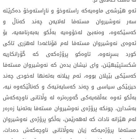
ئەو هێرشەی ماوەیەکە راستەوخۆ و ناڕاستەوخۆ دەکرێتە
سەر نەوشیروان مستەفا لەلایەن چەند کەناڵ و
کەسێکەوە، وەنەبێ لەخۆوەیە بەڵکو بەبەرنامەیە، بۆ
ئەوەی نەوشیروان مستەفا لەم قۆناغەدا لەهزری تاکی
کورد بسڕنەوە، تاوەکو پرۆژەکەی کە گۆرانکاریە
شکستپێبهێنن، وای نیشان بدەن کە نەوشیروان مستەفا
کەسێکی بێپلان بووە، ئەم پیلانە بەتەنها لەخودی چەند
حیزبێکی سیاسی و چەند کەسایەتیەک و کەناڵێکەوە نیە،
بەڵکو ئەوە عەڵقەیەکی گەورەترە لە وڵاتانی ناوچەکەش
بەشدارن، چونکە پرۆژەی نەوشیروان مستەفا بەتەنیا زەرەر
لەم هێزانە نادات کە لەهەرێمن، بەڵکو پرۆژەی نەوشیروان
مستەفا پرۆژەیەکە زیان بەوڵاتانی ناوچەکەش دەدات،