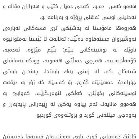
هەمو كەس دەبو، كەچی دەیان كتێب و هەرازان مقالە و
تەحلیلی نوسی ئەهلی پڕۆژە و بەرنامە بو.
هەروەها مامۆستا لە بەشێکی تری قسەکانی لەبارەی
نەوشیروان مستەفاوە دەڵێت: تەنانەت تا ئێستا نەمتوانیوە
ناوێك لە نوسینەكانی بنێم؛ بڵێم مێژوە، ئەدەبە،
كۆمەڵایەتییە، هەرچی دەیڵێی هەمویە، چونكە تەماشای
شتەكان بكە، لە زمنی یەك بابەتدا، چەندین بابەتی
جۆراوجۆر دەهێنێتە گۆڕێ، بۆ كەسێك كە زۆر بە دیقەت
نوسینەكانی بخوێنن، كەڵكی لێوەربگرێت، كەوابێ بە
هەموو مانایەك ئەم پیاوە یەكێ لە ڕێبەرانی پایەبەرز و
بەوەجی میللەتی كورد و بزوتنەوەی كوردبو.
کاتێک دوژمنانی کورد، ناوی نەوشیروان مستەفا دەبیستن