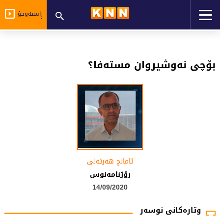
ڕاستەوخۆ
بۆچی نەوشیروان مستەفا؟
ئامانج هەرتەلى
رۆژنامەنوس
14/09/2020
وتارەکانی نوسەر