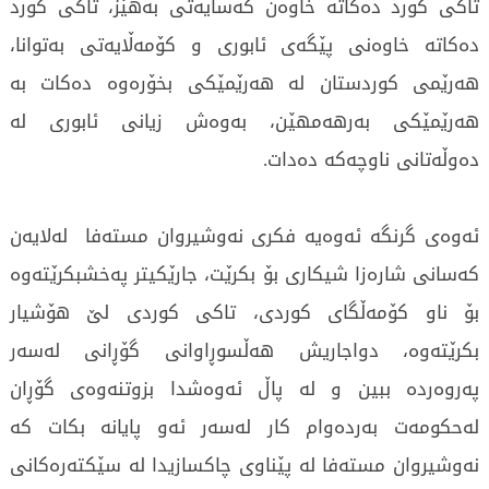
تاکی کورد دەکاتە خاوەن کەسایەتی بەهێز، تاکی کورد
دەکاتە خاوەنی پێگەی ئابوری و کۆمەڵایەتی بەتوانا،
هەرێمی کوردستان لە هەرێمێکی بخۆرەوە دەکات بە
هەرێمێکی بەرهەمهێن، بەوەش زیانی ئابوری لە
دەوڵەتانی ناوچەکە دەدات.
ئەوەی گرنگە ئەوەیە فکری نەوشیروان مستەفا لەلایەن
کەسانی شارەزا شیکاری بۆ بکرێت، جارێکیتر پەخشبکرێتەوە
بۆ ناو کۆمەڵگای کوردی، تاکی کوردی لێ هۆشیار
بکرێتەوە، دواجاریش هەڵسوڕاوانی گۆڕانی لەسەر
پەروەردە ببین و لە پاڵ ئەوەشدا بزوتنەوەی گۆڕان
لەحکومەت بەردەوام کار لەسەر ئەو پایانە بکات کە
نەوشیروان مستەفا لە پێناوی چاکسازیدا لە سێکتەرەکانی