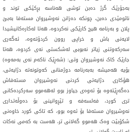
بەجۆرێک گرژ دەبن توشی هەناسە بڕکێکی توند و
نائومێدی دەبن، چونکە دەزانن نەوشیروان مستەفا بەبێ
پلان و بەرنامە هیچ کارێکی نەکردوە، هەتا لەکارەکانیشیدا
لایەنی باش و خراپی روون کردۆتەوە، ئەگەری
سەرکەوتنی زیاتر نەبوبی لەشکستی نەی کردوە، هەتا
جارێک کاک نەوشیروان وتی: (شەڕێک ناکەم نەی بەمەوە)
بۆیە هەمیشە بەبەرنامە دوژمنانی کەوتونەتە دژایەتی،
هۆکاری دژایەتی کردنی نەوشیروان مستەفاش
دەگەڕێتەوە بۆ ئەوەی جیاوز بوو لەهەموو سەرکردەکانی
تری کورد، فەلسەفە و تێڕوانینی بۆ دەوڵەتداری
نەوشیروان مستەفا بۆ ئەوە بوو، کە تاکی کورد خاوەنی
شکۆبێت وەک هەموو گەلانی تر، هەست بە کەمی نەکات
لە ئاست گەلانی تر.