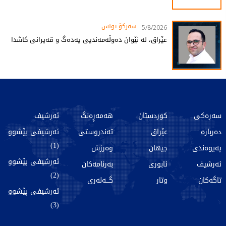
سەرکۆ یونس
5/8/2026
عێراق، لە نێوان دەوڵەمەندیی یەدەگ و قەیرانی کاشدا
سەرەکی
کوردستان
هەمەڕەنگ
ئەرشیف
دەربارە
عێراق
تەندروستی
ئەرشیفی پێشوو
(1)
پەیوەندی
جیهان
وەرزش
ئەرشیفی پێشوو
ئەرشیف
ئابوری
بەرنامەکان
(2)
تاگەکان
وتار
گـــەلەری
ئەرشیفی پێشوو
(3)