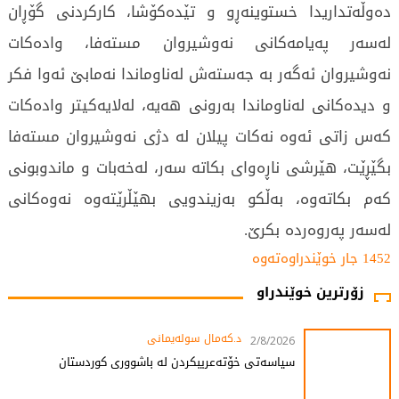
دەوڵەتداریدا خستوینەڕو و تێدەکۆشا، کارکردنی گۆڕان
لەسەر پەیامەکانی نەوشیروان مستەفا، وادەکات
نەوشیروان ئەگەر بە جەستەش لەناوماندا نەمابێ ئەوا فکر
و دیدەکانی لەناوماندا بەرونی هەیە، لەلایەکیتر وادەکات
کەس زاتی ئەوە نەکات پیلان لە دژی نەوشیروان مستەفا
بگێڕێت، هێرشی ناڕەوای بکاتە سەر، لەخەبات و ماندوبونی
کەم بکاتەوە، بەڵکو بەزیندویی بهێڵرێتەوە نەوەکانی
لەسەر پەروەردە بکرێ.
1452 جار خوێندراوەتەوە
زۆرترین خوێندراو
د.کەمال سولەیمانی
2/8/2026
سیاسەتی خۆتەعریبکردن لە باشووری کوردستان