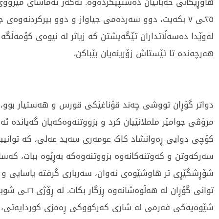
هاوڕێکانی خەباتیان دەستپێکردەوە. ئەگەر تەماشای مێژوو
٢٥ـی ٧ بکەیت، دوو سەردەمی جیاواز و دوو بیرکردنەوەی ج
لەوێدا دەسەڵاتداران تێگەیشتن کە زیاتر لە نیوەی کۆمەڵگە د
هەرچەندە تا ئێستاش زۆرینەیان بێباکن.
دواتر گۆڕان تووشی چەند قۆناغێکی قورس و هەستیار بوو، 
مرۆڤی جوامێر ململانێیان کرد و بزووتنەوەکەیان گەیاندە ئە
کۆچی دوایی ڕەوانشاد کاک عومەری سەید عەلی، کە توانیب
سەرکەوتن و کەوتنەکانەوە بزووتنەوەکە بەڕێوە ببات، کەسا
شۆڕشگێڕی تر هاوشێوەی ئەوان، سەرباری گرفتە یاسایی و ن
شێوەیەکی فەرمی لە شاری کەرکووکی ڕەمزی کوردایەتی، کا