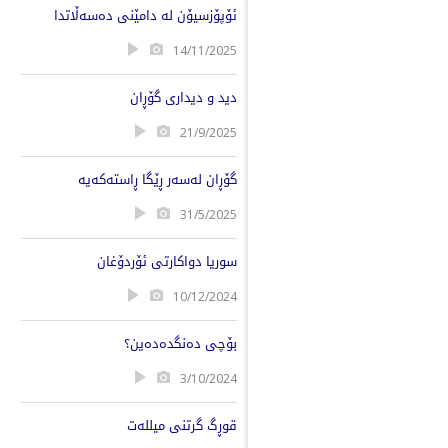
ئۆپۆزسیۆن لە دامێنی دەسەڵاتدا
14/11/2025
دید و دیداری گۆڕان
21/9/2025
گۆڕان لەسەر ڕێگا ڕاستەکەیە
31/5/2025
سوریا دواکارتی ئۆردۆغان
10/12/2024
بۆچی دەنگدەدەین؟
3/10/2024
قوڕگ گرتنی میللەت