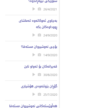
سنورێکی تێپەڕاندوە؟
26/4/2021
بەچاوی ئەوکاتەوە تەماشای
ڕووداوەکان بکە
24/9/2020
بۆچی نەوشیروان مستەفا؟
14/9/2020
قەیرانەکان بۆ تەواو نابن
30/8/2020
گۆڕان بزوتنەوەی هۆشیاری
25/7/2020
هەڵوێستەکانی نەوشیروان مستەفا