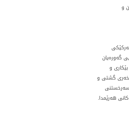
ن و
ئەرکێکی
یی گەورەیان
ێکاری و
ێکخەری گشتی و
 سەرخستنی
کانی هەرێمدا.