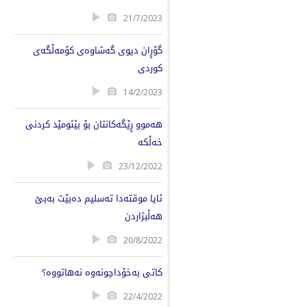
21/7/2023
گۆڕان دیوی گەشاوەی کۆمەڵگەی
کوردی
14/2/2023
هەموو ڕێگەکانتان بۆ بێئومێد کردنی
خەڵکە
23/12/2022
ئایا موقتەدا تەسلیم دەبێت بەبێ
هەڵبژاردن
20/8/2022
کاتى بەخۆداچونەوە نەهاتووە؟
22/4/2022