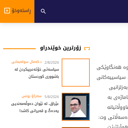
ڕاستەوخۆ
زۆرترین خوێندراو
د.کەمال سولەیمانی
2/8/2026
وە هەنگاوێکی
سیاسەتی خۆتەعریبکردن لە
 سیاسییەکانی
باشووری کوردستان
زلزانیی
ماژەی بە
سەرکۆ یونس
5/8/2026
عێراق، لە نێوان دەوڵەمەندیی
ووڵاتیانە
یەدەگ و قەیرانی کاشدا
 دەسەڵاتی وت:
ەڵبژێرێت.