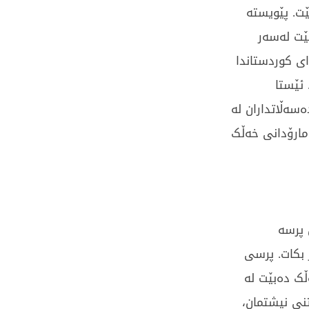
ت. پێویستە
ێت لەسەر
ای کوردستاندا
ئێستا
ەسەڵاتداران لە
ەمارۆدانی خەڵک
 پرسە
 بکات. پرسی
ڵک دەبێت لە
نی نیشتمان،