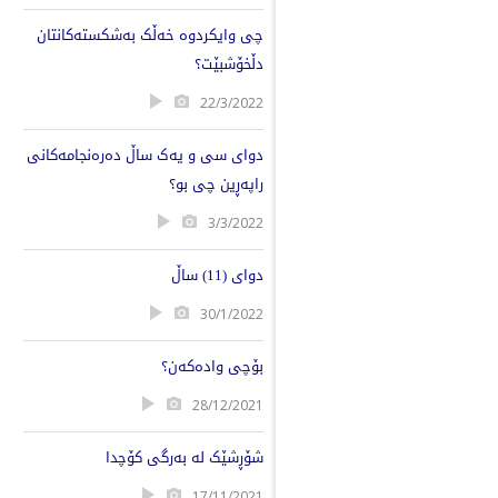
چی وایکردوە خەڵک بەشکستەکانتان
دڵخۆشبێت؟
22/3/2022
دوای سی و یەک ساڵ دەرەنجامەکانی
راپەڕین چی بو؟
3/3/2022
دوای (11) ساڵ
30/1/2022
بۆچی وادەکەن؟
28/12/2021
شۆڕشێک لە بەرگی کۆچدا
17/11/2021