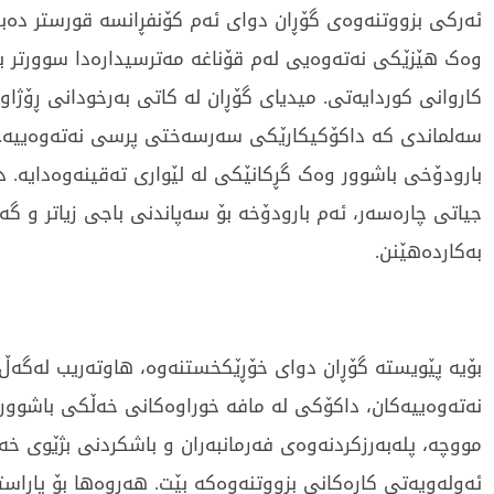
ئەرکی بزووتنەوەی گۆڕان دوای ئەم کۆنفڕانسە قورستر دەبێ
وەک هێزێکی نەتەوەیی لەم قۆناغە مەترسیدارەدا سوورتر ب
کاروانی کوردایەتی. میدیای گۆڕان لە کاتی بەرخودانی ڕۆژاو
سەلماندی کە داکۆکیکارێکی سەرسەختی پرسی نەتەوەییە. 
بارودۆخی باشوور وەک گڕکانێکی لە لێواری تەقینەوەدایە. د
جیاتی چارەسەر، ئەم بارودۆخە بۆ سەپاندنی باجی زیاتر و گ
بەکاردەهێنن.
بۆیە پێویستە گۆڕان دوای خۆڕێکخستنەوە، هاوتەریب لەگەڵ
نەتەوەییەکان، داکۆکی لە مافە خوراوەکانی خەڵکی باشوور
مووچە، پلەبەرزکردنەوەی فەرمانبەران و باشکردنی بژێوی خە
ئەولەویەتی کارەکانی بزووتنەوەکە بێت. هەروەها بۆ پاراست