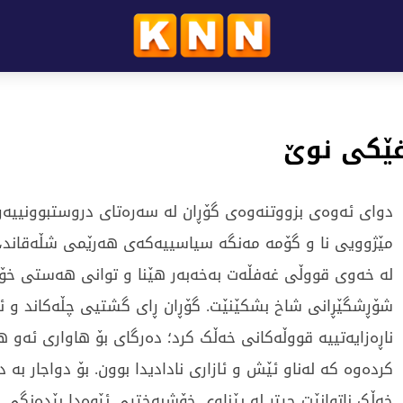
غێکی نوێ
دوای ئەوەی بزووتنەوەی گۆڕان لە سەرەتای دروستبوونییە
مێژوویی نا و گۆمە مەنگە سیاسییەکەی هەرێمی شڵەقاند،
لە خەوی قووڵی غەفڵەت بەخەبەر هێنا و توانی هەستی خۆبە
شۆڕشگێڕانی شاخ بشکێنێت. گۆڕان ڕای گشتیی چڵەکاند و ئا
ناڕەزایەتییە قووڵەکانی خەڵک کرد؛ دەرگای بۆ هاواری ئەو ها
کردەوە کە لەناو ئێش و ئازاری نادادیدا بوون. بۆ دواجار بە
خەڵک ناتوانێت چیتر لە پێناوی خۆشبەختیی ئێوەدا بێدەنگی ه