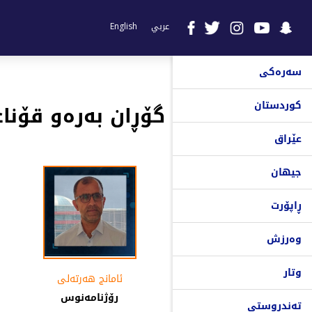
عربي
English
سەرەکی
کوردستان
گۆڕان بەرەو قۆنا
عێراق
جیهان
ڕاپۆرت
وەرزش
وتار
ئامانج هەرتەلى
رۆژنامەنوس
تەندروستی