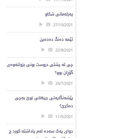
پەرلەمانی شکاو
27/10/2021
ئێمە دەنگ دەدەین
22/9/2021
چی لە پشتی دروست بونی بزوتنەوەی
گۆڕان بوو؟
26/7/2021
پێشەنگایەتی جیهانی نوێ بەچی
دەکرێ؟
11/5/2021
دوای یەک سەدە لەم یاداشتە کورد چ