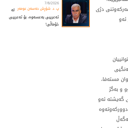
7/8/2026
سەرکەوتنی دژی
پ. د. شۆڕش حەسەن عومەر
لە
تەعریبی بەعسەوە، بۆ تەعریبی
ئەو
خۆماڵی!
انییان
ەنگیی
وان مستەفا،
 دەستپێکردبوو و بەگژ
 گەیشتە ئەو
 دوورکەوتەوە
ی لەگەڵ