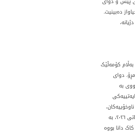
ی پێش و دوای
یاواز دەبینیت.
ژیانە،
بەڵام کۆمەڵێک
مڕۆ. دوای
ووی بە
یەتییەکی
اوخۆییەکان،
توانی گۆڕان لە هەڵوەشانەوە ڕزگار بکات. لە ڕۆژی ١٦ـی شوباتی ٢٠٢٦، بە
ک دانا بووە