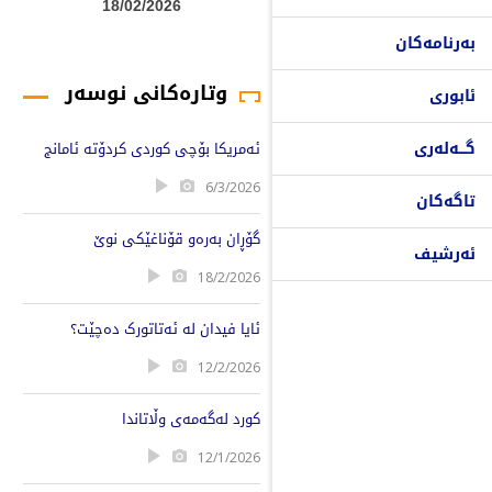
18/02/2026
بەرنامەکان
وتارەکانی نوسەر
ئابوری
گـــەلەری
ئەمریکا بۆچی کوردی کردۆتە ئامانج
6/3/2026
تاگەکان
گۆڕان بەرەو قۆناغێکی نوێ
ئەرشیف
18/2/2026
ئایا فیدان لە ئەتاتورک دەچێت؟
12/2/2026
کورد لەگەمەی وڵاتاندا
12/1/2026