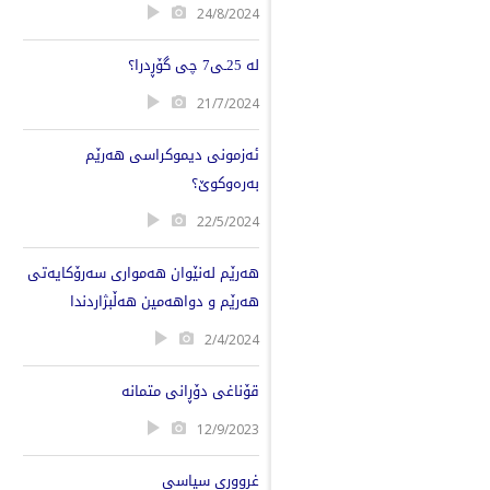
24/8/2024
لە 25ـى7 چی گۆڕدرا؟
21/7/2024
ئەزمونی دیموکراسی هەرێم
بەرەوکوێ؟
22/5/2024
هەرێم لەنێوان هەمواری سەرۆکایەتی
هەرێم و دواهەمین هەڵبژاردندا
2/4/2024
قۆناغی دۆڕانی متمانە
12/9/2023
غرووری سیاسی