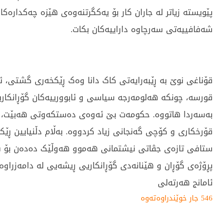
پێویستە زیاتر لە جاران کار بۆ یەکگرتنەوەی هێزە چەکدارەکا
شەفافییەتی سەرچاوە داراییەکان بکات.
قۆناغی نوێ بە ڕێبەرایەتی کاک دانا وەک ڕێکخەری گشتی، 
قورسە، چونکە هەلومەرجە سیاسی و ئابوورییەکان گۆڕانکار
بەسەردا هاتووە. حکومەت بێ ئەوەی دەستکەوتی هەبێت، ب
قۆرخکاری و کۆچی گەنجانی زیاد کردووە. بەڵام دڵنیایین ڕ
ستافی تازەی جڤاتی نیشتمانی هەموو هەوڵێک دەدەن بۆ
پڕۆژەی گۆڕان و هێنانەدی گۆڕانکاریی ڕیشەیی لە دامەزراوە
ئامانج هەرتەلی
546 جار خوێندراوەتەوە