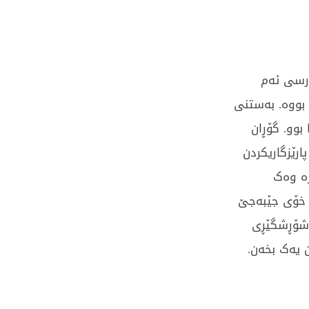
ورسی ئەم
بووە. بەستنی
بوو. گۆڕان
رێزگاریکردن
زە وەک
ی خۆی جێبەجێ
 شۆڕشگێڕی
 یەک بخەن.