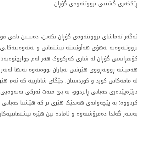
ڕێکخەری گشتیی بزووتنەوەی گۆڕان.
ئەگەر تەماشای بزووتنەوەی گۆڕان بکەین، دەبینین باجی ق
بزووتنەوەیە بەهۆی هەڵوێستە نیشتمانی و نەتەوەییەکانی 
کۆنفڕانسی گۆڕان لە شاری کەرکووک هەر لەم چوارچێوەیەدا 
هەمیشە ڕووبەڕووی هێرشی نەیاران بووەتەوە تەنها لەبەر پا
لە مافەکانی کورد و کوردستان. جێگای شانازییە کە ئەم هێ
درێژەپێدەری خەباتی ڕابردوو، بە بێ منەت ئەرکی نەتەوەی
کردووە؛ بە پێچەوانەی هەندێک هێزی تر کە هێشتا خەباتی
بەسەر گەلدا دەفرۆشنەوە و ئامادە نین هێزە نیشتمانییەکان