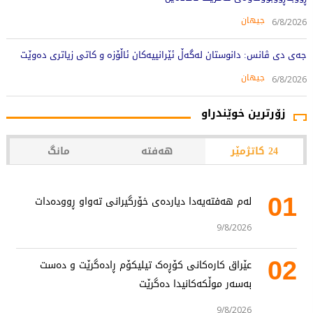
جیهان
6/8/2026
جەی دی ڤانس: دانوستان لەگەڵ ئێرانییەکان ئاڵۆزە و کاتی زیاتری دەوێت
جیهان
6/8/2026
زۆرترین خوێندراو
24 کاتژمێر
هەفتە
مانگ
01
لەم هەفتەیەدا دیاردەی خۆرگیرانی تەواو ڕوودەدات
9/8/2026
02
عێراق کارەکانی کۆڕەک تیلیکۆم ڕادەگرێت و دەست
بەسەر موڵکەکانیدا دەگرێت
9/8/2026