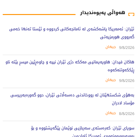
هەواڵی پەیوەندیدار
ئێران: ئەمەریکا پاشەکشەی لە ئامانجەکانی کردووە و ئێستا تەنها خەمی
گەرووی هورمزیەتی
جیهان
9/8/2026
هاکان فیدان: هاوپەیمانیی مەککە دژی ئێران نییە و چاوەڕێین میسڕ بێتە ناو
ڕێککەوتنەکەوە
جیهان
9/8/2026
بەهۆی شکستهێنان لە رووخاندنی دەسەڵاتی ئێران، دوو گەورەبەرپرسی
مۆساد لادران
جیهان
8/8/2026
سوپای ئێران: کەرەستەی سەربازیی نوێمان پێگەیشتووە و بۆ
ڕووبەڕووبوونەوەی ئەمریکا ئامادەین