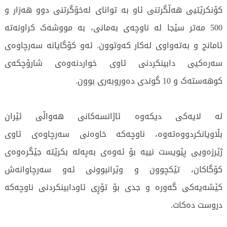
کۆنکرێتیی هەڵگرتنی ئاو بە توانای لەخۆگرتنی دوو هەزار و
500 مەتر سێجا لە ناوچەی بەمانی، بە مووشەک کراونەتە
ئامانج و بەتەواوی لەکار کەوتوون. ئەو کۆگایانە سەرچاوەی
سەرەکیی دابینکردنی ئاوی خواردنەوەی شارۆچکەی
کوهەستەک و 10 گوندی دەوروبەری بوون.
لە لایەکی دیکەوە ئاژانسەکانی هەواڵی ئێران
بڵاویانکردووەتەوە، ناوچەکە خاوەنی سەرچاوەی ئاوی
ژێرزەویی پێویست نییە بۆ ئەوەی بەپەلە بکرێتە جێگرەوەی
کۆگاکان، تێکچوون و وێرانبوونی ئەو سەرچاوانەش
کێشەیەکی گەورە و جدی بۆ تۆڕی ئاودابینکردنی ناوچەکە
دروست دەکات.
595 جار خوێندراوەتەوە