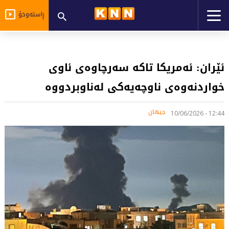
ڕاستەوخۆ
ئێران: ئەمریکا تاکە سەرچاوەی ئاوی
خواردنەوەی ناوچەیەکی لەناوبردووە
جیهان
12:44 - 10/06/2026