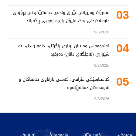
03
سەرۆک وەزیرانی عێراق وادەی دەستپێکردنی پڕۆژەی
دابەشکردنی یەک ملیۆن پارچە زەویی ڕاگەیاند
9/8/2026
04
ئەنجومەنی وەزیران بڕیاری ڕاگرتنی دامەزراندنی بە
شێوازی (لەجێگەی دانان) دەرکرد
9/8/2026
05
کەشناسێکی عێراقی: کەشی باراناوی حەفتاکان و
نەوەدەکان دەگەڕێتەوە
9/8/2026
سەرەکی
کوردستان
هەمەڕەنگ
ئەرشیف