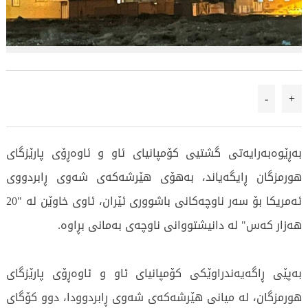
-
+
بەڕێوەبەرایەتی گشتیی کۆمپانیای ئاو و ئاوەڕۆی پارێزگای
هورمزگان ڕایگەیاند، بەهۆی هێرشەکەی شەوی ڕابردووی
ئەمریکا بۆ سەر ناوچەکانی باشووری ئێران، ئاوی خاوێن لە "20
هەزار کەس" لە دانیشتووانی ناوچەی بەمانی بڕاوە.
بەپێی ڕاگەیەندراوێکی کۆمپانیای ئاو و ئاوەڕۆی پارێزگای
هورمزگان، لە میانی هێرشەکەی شەوی ڕابردوودا، دوو کۆگای