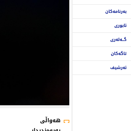
بەرنامەکان
ئابوری
گـــەلەری
تاگەکان
ئەرشیف
هەواڵی
پەیوەندیدار