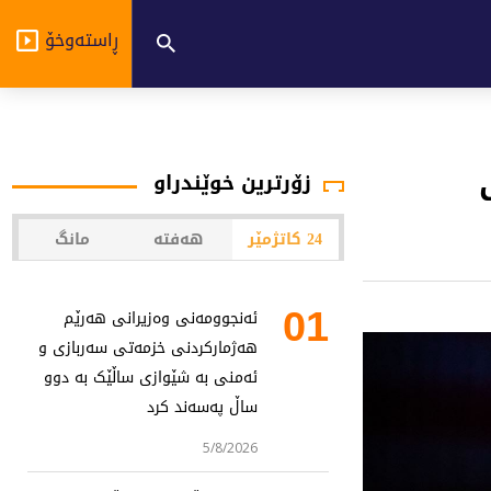
ڕاستەوخۆ
زۆرترین خوێندراو
24 کاتژمێر
هەفتە
مانگ
01
ئەنجوومەنی وەزیرانی هەرێم
هەژمارکردنی خزمەتی سەربازی و
ئەمنی بە شێوازی ساڵێک بە دوو
ساڵ پەسەند کرد
5/8/2026