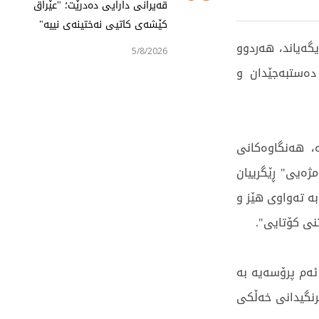
قەیرانی دارایی دەدرێت؛ "عێراق
کێشەی کاتیی نەختینەی نییە"
گەیاند، هەردوو
5/8/2026
دەستبەجێدان و
ە، هەنگاوەکانی
ژەیی" ڕێگرییان
ە تەواوی هێز و
نی کۆتایی".
ئەم پرۆسەیە بە
رنگیدانی خەڵکی