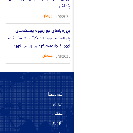
پێدابنێن
جیهان
5/8/2026
پڕۆژەیاسای چوارچێوە پێشکەشی
پەرلەمانی تورکیا دەکرێت؛ هەنگاوێکی
نوێ بۆ چارەسەرکردنی پرسی کورد
جیهان
5/8/2026
سەرەکی
کوردستان
دەربارە
عێراق
پەیوەندی
جیهان
ئەرشیف
ئابوری
تاگەکان
وتار