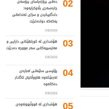
02
دەقی پرۆژەیاسای پرۆسەی
چارەسەری بڵاوکرایەوە؛
دادگاییکردن و سزای ئەندامانی
پەکەکە دوادەخرێت
5/8/2026
03
هۆشداری لە کورتهێنانی دارایی و
مەترسییەکانی سەر مووچە دەدرێت
5/8/2026
04
پۆلیسی سلێمانی لەبارەی
تەرمێکەوە هاووڵاتیان ئاگادار
دەکاتەوە
5/8/2026
05
هۆشداری لە قووڵبوونەوەی