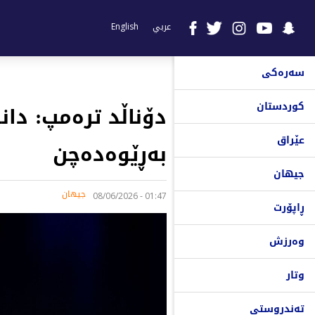
عربي
English
سەرەکی
کوردستان
دۆناڵد ترەمپ: دا
عێراق
بەڕێوەدەچن
جیهان
جیهان
01:47 - 08/06/2026
ڕاپۆرت
وەرزش
وتار
تەندروستی