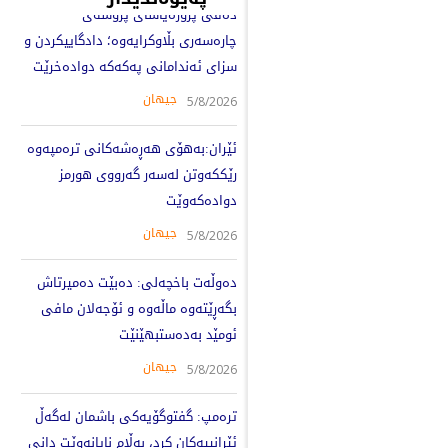
دەقی پرۆژەیاسای پرۆسەی
چارەسەری بڵاوکرایەوە؛ دادگاییکردن و
سزای ئەندامانی پەکەکە دوادەخرێت
جیهان
5/8/2026
ئێران:بەهۆی هەڕەشەکانی ترەمپەوە
رێککەوتن لەسەر گەرووی هورمز
دوادەکەوێت
جیهان
5/8/2026
دەوڵەت باخچەلی: دەبێت دەمیرتاش
بگەڕێتەوە ماڵەوە و ئۆجەلان مافی
ئومێد بەدەستبهێنێت
جیهان
5/8/2026
ترەمپ: گفتوگۆیەکی باشمان لەگەڵ
ئێرانییەکان کرد، بەڵام نایانەوێت دانی