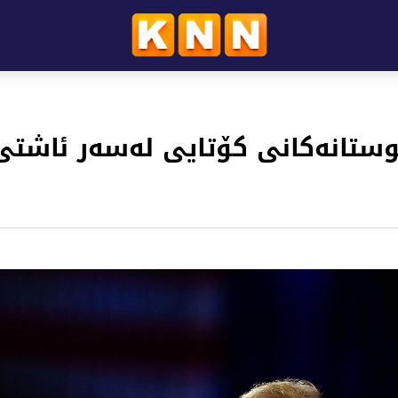
نوستانەکانی کۆتایی لەسەر ئاشتی