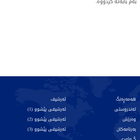
بەم بابەتە کردووە.
328 جار خوێندراوەتەوە
هەمەڕەنگ
ئەرشیف
تەندروستی
ئەرشیفی پێشوو (1)
وەرزش
ئەرشیفی پێشوو (2)
بەرنامەکان
ئەرشیفی پێشوو (3)
گـــەلەری