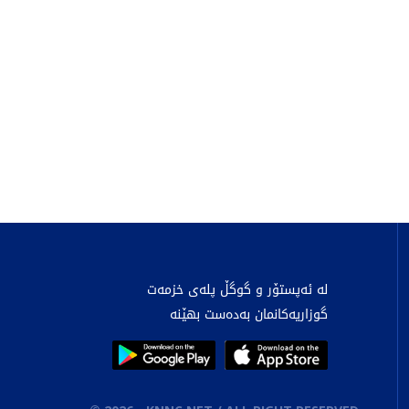
لە ئەپستۆر و گوگڵ پلەی خزمەت
گوزاریەکانمان بەدەست بهێنە