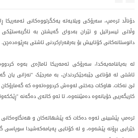
دۆناڵد ترەمپ، سەرۆکی ویلایەتە یەکگرتووەکانی ئەمەریکا ڕای
وڵاتی ئیسرائیل و ئێران بەدوای گەیشتن بە ئاگربەستێکی 
دانوستانەکانی کۆتاییش بۆ بەرقەرارکردنی ئاشتی بەڕێوەدەچن.
لە بەیاننامەیەکدا، سەرۆکی ئەمەریکا ئاماژەی بەوە کردوو
ئاشتی لە قۆناغی جێبەجێکردندان، بە مەرجێک "نەزانی یان گەم
لێ نەکات. هاوکات جەختی لەوەش کردووەتەوە کە گەمارۆکان ب
کاریگەریی خۆیانەوە دەمێننەوە، تا ئەو کاتەی دەگەنە "ڕێککەوت
ترەمپ پێشبینی ئەوە دەکات کە پێشهاتەکان و هەنگاوەکانی 
خێرایی بڕۆنە پێشەوە، و لە کۆتایی پەیامەکەشیدا سوپاسی گ