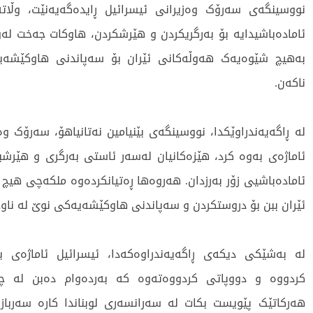
نووسینگەی سەرۆک وەزیرانی ئیسرائیل ڕایدەگەیەنێت، وڵاتە
ئامادەباشیدایە بۆ بەرگریکردن و هێرشکردن، هاوکات جەخت لە
بەهیچ شێوەیەک هەوڵەکانی ئێران بۆ سەپاندنی هاوکێشە
ناکەن.
لە ڕاگەیەندراوێکدا، نووسینگەی بێنیامین نەتانیاهۆ، سەرۆک وە
ئاماژەی بەوە کرد، هێزەکانیان لەسەر ئاستی بەرگری و هێرش
ئامادەباشیی زۆر بەرزدان. هەروەها ڕەتیانکردەوە ملکەچی هیچ
ئێران ببن بۆ دروستکردن و سەپاندنی هاوکێشەیەکی نوێ لە ناوچ
لە بەشێکی دیکەی ڕاگەیەندراوەکەدا، ئیسرائیل ئاماژەی ب
کردووە و دووپاتی کردووەتەوە کە بەردەوام دەبن لە چالا
هەرکاتێک پێویست بکات لە سەرانسەری لوبناندا کارە سەربازیی