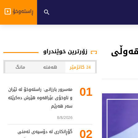
ڕاستەوخۆ
هەوڵی
زۆرترین خوێندراو
24 کاتژمێر
هەفتە
مانگ
01
مەسرور بارزانی: راستەوخۆ لە ئێران
و ناوخۆی عێراقەوە هێرش دەکرێتە
سەر هەرێم
8/8/2026
02
گۆڕانکاری لە دۆسیەی ئەمنی