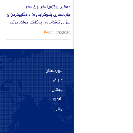
دەقی پرۆژەیاسای پرۆسەی
چارەسەری بڵاوکرایەوە؛ دادگاییکردن و
سزای ئەندامانی پەکەکە دوادەخرێت
جیهان
5/8/2026
سەرەکی
کوردستان
دەربارە
عێراق
پەیوەندی
جیهان
ئەرشیف
ئابوری
تاگەکان
وتار