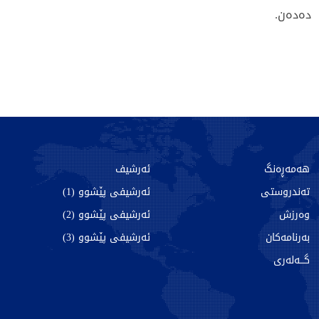
دەدەن.
262 جار خوێندراوەتەوە
هەمەڕەنگ
ئەرشیف
تەندروستی
ئەرشیفی پێشوو (1)
وەرزش
ئەرشیفی پێشوو (2)
بەرنامەکان
ئەرشیفی پێشوو (3)
گـــەلەری