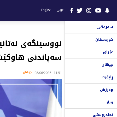
عربي
English
سەرەکی
کوردستان
نووسینگەی نەتانی
عێراق
سەپاندنی هاوکێش
جیهان
جیهان
11:51 - 08/06/2026
ڕاپۆرت
وەرزش
وتار
تەندروستی