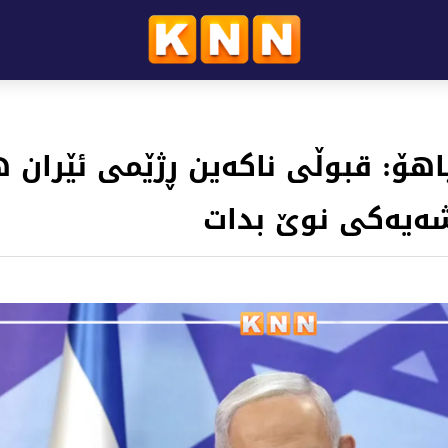
اهۆ: قبوڵی ناکەین ڕژێمی ئێران 
ەیەکی نوێ بدات