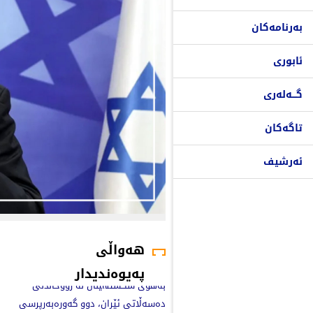
بەرنامەکان
ئابوری
گـــەلەری
تاگەکان
ئەرشیف
هەواڵی
پەیوەندیدار
بەهۆی شکستهێنان لە رووخاندنی
دەسەڵاتی ئێران، دوو گەورەبەرپرسی