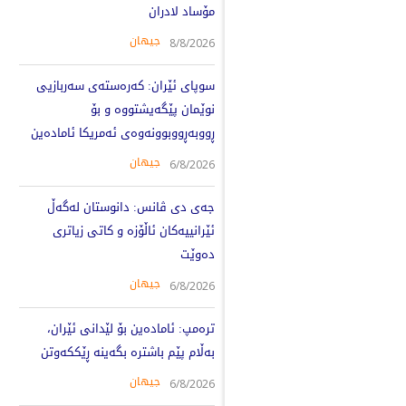
مۆساد لادران
جیهان
8/8/2026
سوپای ئێران: کەرەستەی سەربازیی
نوێمان پێگەیشتووە و بۆ
ڕووبەڕووبوونەوەی ئەمریکا ئامادەین
جیهان
6/8/2026
جەی دی ڤانس: دانوستان لەگەڵ
ئێرانییەکان ئاڵۆزە و کاتی زیاتری
دەوێت
جیهان
6/8/2026
ترەمپ: ئامادەین بۆ لێدانی ئێران،
بەڵام پێم باشترە بگەینە ڕێککەوتن
جیهان
6/8/2026