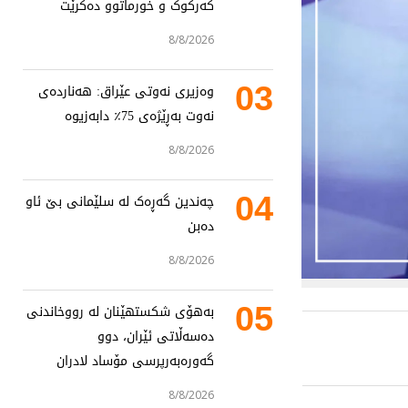
کەرکوک و خورماتوو دەکرێت
8/8/2026
03
وەزیری نەوتی عێراق: هەناردەی
نەوت بەڕێژەی 75٪ دابەزیوە
8/8/2026
04
چەندین گەڕەک لە سلێمانی بێ ئاو
دەبن
8/8/2026
05
بەهۆی شکستهێنان لە رووخاندنی
دەسەڵاتی ئێران، دوو
گەورەبەرپرسی مۆساد لادران
8/8/2026