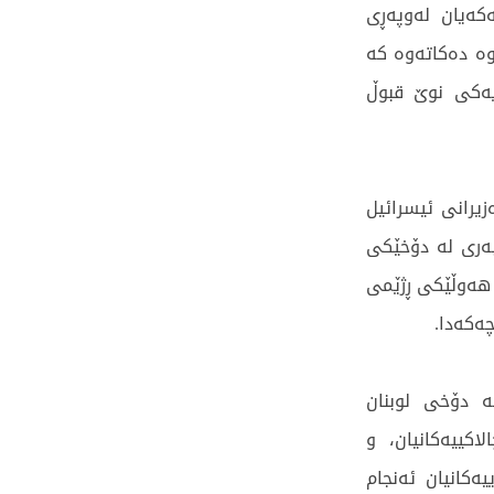
کەیان لەوپەڕی
وە دەکاتەوە کە
یەکی نوێ قبوڵ
زیرانی ئیسرائیل
بەری لە دۆخێکی
 هەوڵێکی ڕژێمی
ەکەدا.
ە دۆخی لوبنان
کییەکانیان، و
ەکانیان ئەنجام