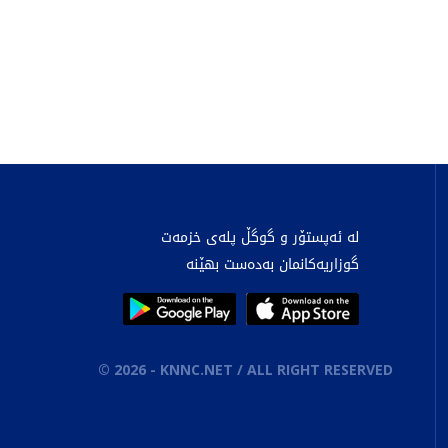
لە ئەپستۆر و گوگڵ پلەی خزمەت
گوزاریەکانمان بەدەست بهێنە
©
2026
- KNNC.NET / ALL RIGHT RESERVED