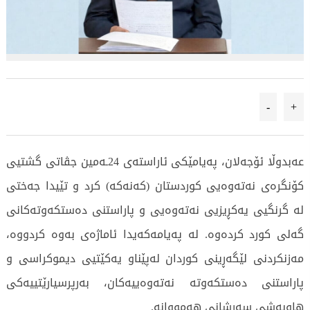
-
+
عەبدوڵا ئۆجەلان، پەیامێکی ئاراستەی 24ـەمین جڤاتی گشتیی
کۆنگرەی نەتەوەیی کوردستان (کەنەکە) کرد و تێیدا جەختی
لە گرنگیی یەکڕیزیی نەتەوەیی و پاراستنی دەستکەوتەکانی
گەلی کورد کردەوە. لە پەیامەکەیدا ئاماژەی بەوە کردووە،
مەزنکردنی لێگەڕینی کوردان لەپێناو یەکێتیی دیموکراسی و
پاراستنی دەستکەوتە نەتەوەییەکان، بەرپرسیارێتییەکی
هاوبەشی سەرشانی هەمووانە.