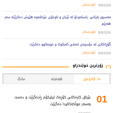
کوردستان
9/8/2026
مەسرور بارزانی: راستەوخۆ لە ئێران و ناوخۆی عێراقەوە هێرش دەکرێتە سەر
هەرێم
کوردستان
8/8/2026
گۆڕانکاری لە دۆسیەی ئەمنی کەرکوک و خورماتوو دەکرێت
کوردستان
8/8/2026
زۆرترین خوێندراو
24 کاتژمێر
هەفتە
مانگ
01
عێراق کارەکانی کۆڕەک تیلیکۆم ڕادەگرێت و دەست
بەسەر موڵکەکانیدا دەگرێت