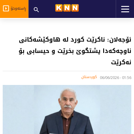
ڕاستەوخۆ
ئۆجەلان: ناکرێت کورد لە هاوکێشەکانی
ناوچەکەدا پشتگوێ بخرێت و حیسابی بۆ
نەکرێت
کوردستان
01:56 - 06/06/2026