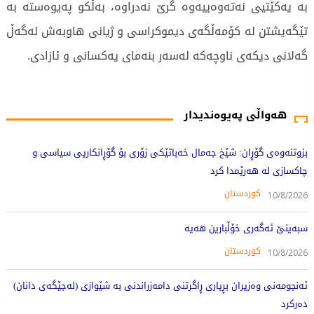
بە یەکێتیی نەتەوەییەوە گرێ نەدراوە، بەڵکو پەیوەستە بە
تێگەیشتن لە کۆمەڵگەی دیموکراسی و ژیانی هاوبەش لەگەڵ
گەلانی دیکەی ناوچەکە لەسەر بنەمای یەکسانی و ئازادی.
219 جار خوێندراوەتەوە
هەواڵی پەیوەندیدار
بزوتنەوەی گۆڕان: شێخ جەمال خەباتێکی زۆری بۆ گۆڕانکاریی سیاسی و
چاکسازی لە هەرێمدا کرد
کوردستان
10/8/2026
سبەینێ ئەگەری خۆڵبارین هەیە
کوردستان
10/8/2026
ئەنجومەنی وەزیران بڕیاری ڕاگرتنی دامەزراندنی بە شێوازی (لەجێگەی دانان)
دەرکرد