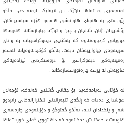
خەباتی هاوبەش ئەرکێکی مێژووییە، چونکە یەکێتیی
نەتەوەیی بە تەنها پارتێک یان لایەنێک نایەتە دی، بەڵکو
پێویستی بە هەوڵی هاوبەشی هەموو هێزە سیاسییەکان،
ڕۆشنبیران، ژنان، گەنجان و چین و توێژە جیاوازەکانە. هەروەها
دووپاتی کردووەتەوە کە یەکێتیی دیموکراسییانە بە واتای
سڕینەوەی جیاوازییەکان نایەت، بەڵکو کۆکردنەوەیانە لەسەر
زەمینەیەکی دیموکراسی بۆ دروستکردنی ئیرادەیەکی
هاوبەش لە پرسە چارەنووسسازەکاندا.
لە کۆتایی پەیامەکەیدا بۆ جڤاتی گشتیی کەنەکە، ئۆجەلان
هۆشداری دەدات کە ڕێگەی تێپەڕاندنی لێکترازانەکانی ڕابردوو
شەڕ و پێکدادان نییە، بەڵکو گفتوگۆ و دۆزینەوەی چارەسەری
هاوبەشە. جەختیش دەکاتەوە کە داهاتووی گەلی کورد تەنها