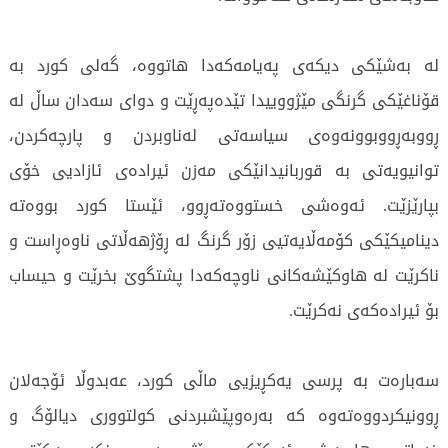
لە بەشێکی دیکەی پەیامەکەدا هاتووە، گەلی کورد بە
قۆناغێکی گرنگی مێژووییدا تێدەپەڕێت و دوای سەدان ساڵ لە
ڕووبەڕووبوونەوەی سیاسەتی لەناوبردن و پارچەکردن،
توانیویەتی بە قوربانیدانێکی مەزن ئیرادەی ئازادیی خۆی
بپارێزێت. ئەوەشی خستووەتەڕوو، ئێستا کورد بووەتە
دینامیکێکی کۆمەڵایەتیی زۆر گرنگ لە ڕۆژهەڵاتی ناوەڕاست و
ناکرێت لە هاوکێشەکانی ناوچەکەدا پشتگوێ بخرێت و حیساب
بۆ ئیرادەکەی نەکرێت.
سەبارەت بە پرسی یەکڕیزیی ماڵی کورد، عەبدوڵا ئۆجەلان
ڕوونیکردووەتەوە کە بەرەوپێشبردنی کولتووری دیالۆگ و