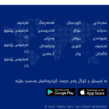
سەرەکی
کوردستان
هەمەڕەنگ
ئەرشیف
دەربارە
عێراق
تەندروستی
ئەرشیفی پێشوو
(1)
پەیوەندی
جیهان
وەرزش
ئەرشیفی پێشوو
ئەرشیف
ئابوری
بەرنامەکان
(2)
تاگەکان
وتار
گـــەلەری
ئەرشیفی پێشوو
(3)
لە ئەپستۆر و گوگڵ پلەی خزمەت گوزاریەکانمان بەدەست بهێنە
©
2026
- KNNC.NET / ALL RIGHT RESERVED