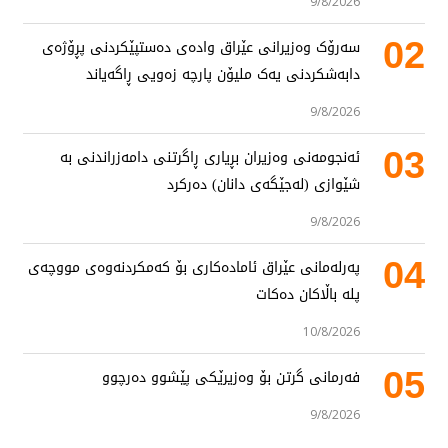
9/8/2026
02
سەرۆک وەزیرانی عێراق وادەی دەستپێکردنی پڕۆژەی
دابەشکردنی یەک ملیۆن پارچە زەویی ڕاگەیاند
9/8/2026
03
ئەنجومەنی وەزیران بڕیاری ڕاگرتنی دامەزراندنی بە
شێوازی (لەجێگەی دانان) دەرکرد
9/8/2026
04
پەرلەمانی عێراق ئامادەکاری بۆ کەمکردنەوەی مووچەی
پلە باڵاکان دەکات
10/8/2026
05
فەرمانی گرتن بۆ وەزیرێکی پێشوو دەرچوو
9/8/2026