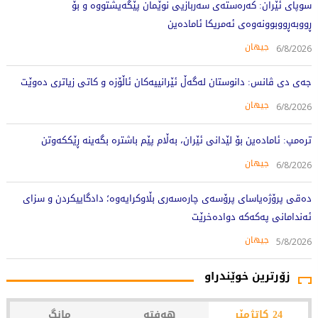
سوپای ئێران: کەرەستەی سەربازیی نوێمان پێگەیشتووە و بۆ
ڕووبەڕووبوونەوەی ئەمریکا ئامادەین
جیهان
6/8/2026
جەی دی ڤانس: دانوستان لەگەڵ ئێرانییەکان ئاڵۆزە و کاتی زیاتری دەوێت
جیهان
6/8/2026
ترەمپ: ئامادەین بۆ لێدانی ئێران، بەڵام پێم باشترە بگەینە ڕێککەوتن
جیهان
6/8/2026
دەقی پرۆژەیاسای پرۆسەی چارەسەری بڵاوکرایەوە؛ دادگاییکردن و سزای
ئەندامانی پەکەکە دوادەخرێت
جیهان
5/8/2026
زۆرترین خوێندراو
24 کاتژمێر
هەفتە
مانگ