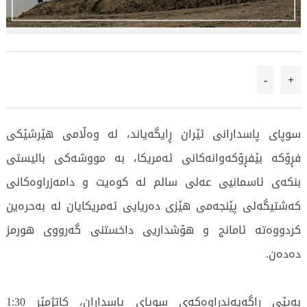
-
+
سوپای پاسدارانی ئێران ڕایگەیاند، لە وەڵامی هێرشێکی
فڕۆکە بێفڕۆکەوانەکانی ئەمریکا، بە مووشەکی بالیستی
بنکەی ئاسمانیی عەلی سالم لە کوەیت و دامەزراوەکانی
کەشتیگەلی پێنجەمی هێزی دەریایی ئەمریکایان لە بەحرەین
کردووەتە ئامانج و هۆشداریی داخستنی گەرووی هورمز
دەدەن.
بەپێی ڕاگەیەندراوەکەی سوپای پاسداران، کاتژمێر 1:30