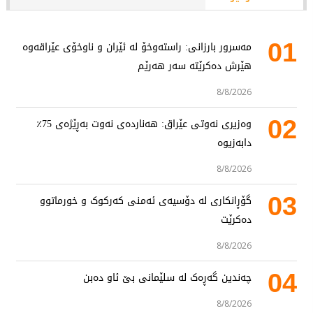
01
مەسرور بارزانی: راستەوخۆ لە ئێران و ناوخۆی عێراقەوە
هێرش دەکرێتە سەر هەرێم
8/8/2026
02
وەزیری نەوتی عێراق: هەناردەی نەوت بەڕێژەی 75٪
دابەزیوە
8/8/2026
03
گۆڕانکاری لە دۆسیەی ئەمنی کەرکوک و خورماتوو
دەکرێت
8/8/2026
04
چەندین گەڕەک لە سلێمانی بێ ئاو دەبن
8/8/2026