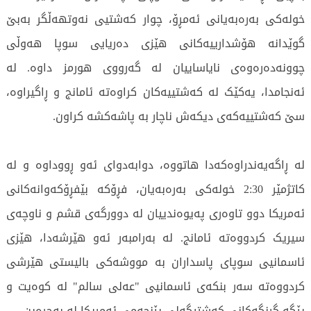
خولەکی بەرەبەیانی ئەمڕۆ، چوار کەشتیی نەوتهەڵگر بەبێ
گوێدانە هۆشدارییەکانی هێزی دەریایی سوپا هەوڵی
چوونەدەرەوەی نایاساییان لە گەرووی هورمز داوە. لە
ئەنجامدا، یەکێک لە کەشتییەکان کراوەتە ئامانج و ڕاگیراوە،
سێ کەشتییەکەی دیکەش ناچار بە پاشەکشە کراون.
لە ڕاگەیەندراوەکەدا هاتووە، دوابەدوای ئەو ڕووداوە و لە
کاتژمێر 2:30 خولەکی بەرەبەیان، فڕۆکە بێفڕۆکەوانەکانی
ئەمریکا دوو تاوەری پەیوەندییان لە دوورگەی قشم و ناوچەی
سیریک کردووەتە ئامانج. لە بەرامبەر ئەو هێرشەدا، هێزی
ئاسمانیی سوپای پاسداران بە مووشەکی بالیستی هێرشی
کردووەتە سەر بنکەی ئاسمانیی "عەلی سالم" لە کوەیت و
پێگە گرنگەکانی کەشتیگەلی پێنجەمی ئەمریکا لە بەحرەین.