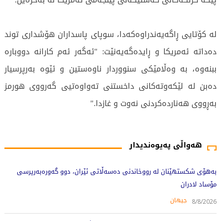
لە کۆتایی ڕاگەیەندراوەکەدا، سوپای پاسداران هۆشداری توند
دەداتە ئەمریکا و ڕایدەگەیەنێت: "ئەگەر ئەم کارانە دووبارە
ببنەوە، بە وەڵامێکی سنووردار ناوەستین و ئێوە بەرپرسیار
دەبن لە لێکەوتەکانی داخستنی تەواوەتیی گەرووی هورمز
بەڕووی هەناردەکردنی نەوت و غازدا."
332 جار خوێندراوەتەوە
هەواڵی پەیوەندیدار
بەهۆی شکستهێنان لە رووخاندنی دەسەڵاتی ئێران، دوو گەورەبەرپرسی
مۆساد لادران
جیهان
8/8/2026