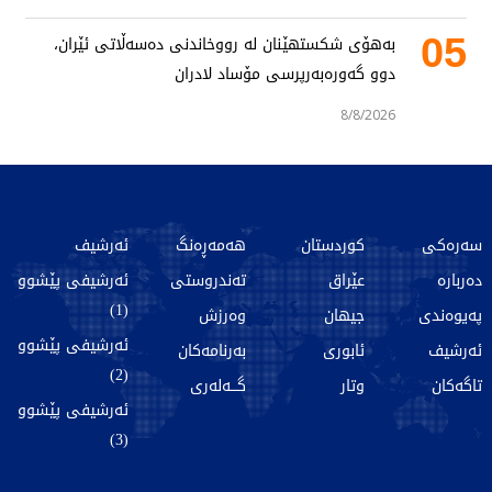
05
بەهۆی شکستهێنان لە رووخاندنی دەسەڵاتی ئێران،
دوو گەورەبەرپرسی مۆساد لادران
8/8/2026
سەرەکی
کوردستان
هەمەڕەنگ
ئەرشیف
دەربارە
عێراق
تەندروستی
ئەرشیفی پێشوو
(1)
پەیوەندی
جیهان
وەرزش
ئەرشیفی پێشوو
ئەرشیف
ئابوری
بەرنامەکان
(2)
تاگەکان
وتار
گـــەلەری
ئەرشیفی پێشوو
(3)