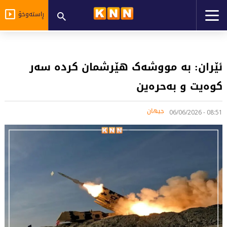
ڕاستەوخۆ
ئێران: بە مووشەک هێرشمان کردە سەر
کوەیت و بەحرەین
جیهان
08:51 - 06/06/2026