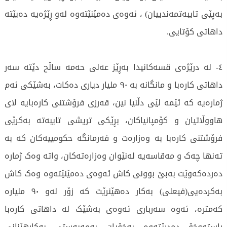
بەپێی تایبەتمەندییان) ، ئەوەی دەمێنێتەوە لەو ڕێژەیە دەبێتە
داهاتی کۆتایی.
٤- لە درێژەی قسەکانیدا بەڕێز عەلی حەمە ساڵح دێتە سەر
داهاتی کارەبا و مانگانە بە ٩٠ ملیار دیاری دەکات، بەشێکی ئەم
ژمارەیە کە ئێمە لێی دڵنیا نین، قەرزی فرۆشتنی کارەبایە لای
هاووڵاتیان و کۆمپانیاکان، بڕێکی تریشی تایبەتە بەکرێی
فرۆشتنی کارەبا بە وەزارەت و فەرمانگە حکومییەکان کە بە
تەنها چەک و مەقاسەیە لەنێوان وەزارەتەکان، واتە وەک ژمارە
دەردەکەوێت بەبێ بوونی کاش ئەوەی دەمێنێتەوە وەک کاش
بەكردەیی(فیعلی) بەکار دەهێنرێت کە زۆر لەو ٩٠ ملیارە
کەمترە، ئەوە سەرباری ئەوەی بەشێک لە داهاتی کارەبا
ڕاستەوخۆ دەدرێتەوە بەخۆیان بەمەبەستی بەکارهێنانی