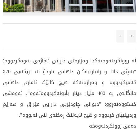
-
+
لە روونکردنەوەیەکدا وەزارەتی دارایی ئاماژەی بەوەکردووە؛
"بەپێی داتا و زانیارییەکان داهاتی ناوخۆ بە نزیکەیی 70٪
کەمیکردووە و وەزارەتەکە هیچ کاتێک ئاماری داهاتی
مانگانەی بە 400 ملیار دینار بڵاونەکردووەتەوە"، ئەوەشی
خستووەتەڕوو: "دیوانی چاودێریی دارایی عێراق و هەرێم
وردبینییان کردووە و هیچ لایەنێک ڕەخنەی لێی نەبووە".
دەقی روونکردنەوەکە