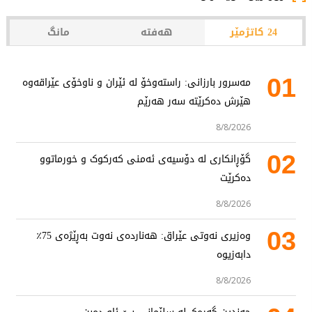
24 کاتژمێر
هەفتە
مانگ
01
مەسرور بارزانی: راستەوخۆ لە ئێران و ناوخۆی عێراقەوە
هێرش دەکرێتە سەر هەرێم
8/8/2026
02
گۆڕانکاری لە دۆسیەی ئەمنی کەرکوک و خورماتوو
دەکرێت
8/8/2026
03
وەزیری نەوتی عێراق: هەناردەی نەوت بەڕێژەی 75٪
دابەزیوە
8/8/2026