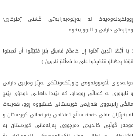
ڕوونکردنەوەیەک لە بەڕێوەبەرایەتی گشتی ژمێرکاری/
وەزارەتی دارایی و ئابوورییەوە.
( يَا أَيُّهَا الَّذِينَ آمَنُوا إِن جَاءَكُمْ فَاسِقٌ بِنَبَإٍ فَتَبَيَّنُوا أَن تُصِيبُوا
قَوْمًا بِجَهَالَةٍ فَتُصْبِحُوا عَلَىٰ مَا فَعَلْتُمْ نَادِمِينَ )
دوابەدوای بڵاوبوونەوەی چاوپێکەوتنێکی بەڕێز وەزیری دارایی
و ئابووری لە کەناڵی ڕووداو، کە تێیدا داهاتی ناوخۆی پێنج
مانگی ڕابردووی هەرێمی کوردستانی خستبووە ڕوو، هەریەک
لە بەڕێزان عەلی حەمە ساڵح ئەندامی پەرلەمانی کوردستان و
عومەر گوڵپی کاندیدی دەرچووی پەرلەمانی کوردستان بە
ناشارەزایی و نەزانی چەند لێکدانەوەیەکی نادروستیان بۆ