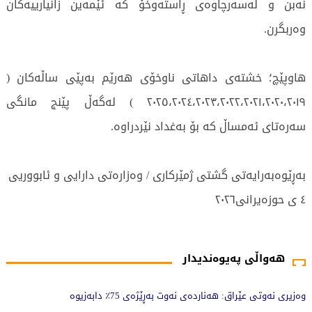
نەبن و لەسەرچاوەی ڕاستەوخۆ کە ئێمەین زانیارییەکان
وەربگرن.
هاوپێچ؛ خشتەی داهاتی ناوخۆی هەرێم بەپێی ساڵەکان (
٢٠٢٥،٢٠٢٤،٢٠٢٣،٢٠٢٢،٢٠٢١،٢٠٢٠،٢٠١٩ ) لەگەڵ پێنج مانگی
سەرەتای ئەمساڵ کە بۆ بەغداد نێردراوە.
بەڕێوەبەرایەتی گشتی ژمێرکاری / وەزارەتی دارایی و ئابووریی
٤ ی حوزەیرانی٢٠٢٦
420 جار خوێندراوەتەوە
هەواڵی پەیوەندیدار
وەزیری نەوتی عێراق: هەناردەی نەوت بەڕێژەی 75٪ دابەزیوە