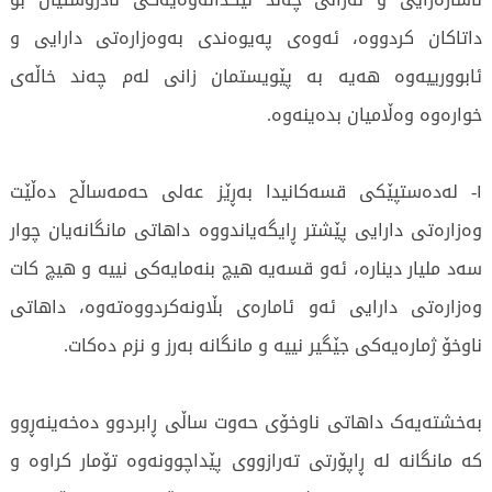
داتاکان کردووە، ئەوەی پەیوەندی بەوەزارەتی دارایی و
ئابوورییەوە هەیە بە پێویستمان زانی لەم چەند خاڵەی
خوارەوە وەڵامیان بدەینەوە.
١- لەدەستپێکی قسەکانیدا بەڕێز عەلی حەمەساڵح دەڵێت
وەزارەتی دارایی پێشتر ڕایگەیاندووە داهاتی مانگانەیان چوار
سەد ملیار دینارە، ئەو قسەیە هیچ بنەمایەکی نییە و هیچ کات
وەزارەتی دارایی ئەو ئامارەی بڵاونەکردووەتەوە، داهاتی
ناوخۆ ژمارەیەکی جێگیر نییە و مانگانە بەرز و نزم دەکات.
بەخشتەیەک داهاتی ناوخۆی حەوت ساڵی ڕابردوو دەخەینەڕوو
کە مانگانە لە ڕاپۆرتی تەرازووی پێداچوونەوە تۆمار کراوە و