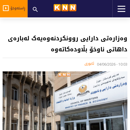
ڕاستەوخۆ
وەزارەتی دارایی روونکردنەوەیەک لەبارەی
داهاتی ناوخۆ بڵاودەکاتەوە
ئابوری
10:03 - 04/06/2026