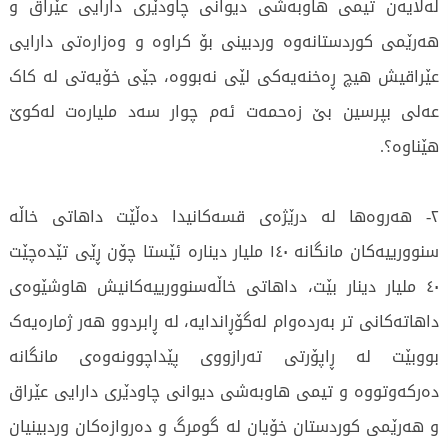
لەلایەن تیمی هاوبەشی دیوانی چاودێری دارایی عێراق و
هەرێمی کوردستانەوە وردبینی بۆ کراوە و وەزارەتی دارایی
عێراقیش هیچ ڕەخنەیەکی لێی نەبووە، جێی خۆیەتی لە کاک
عەلی بپرسین بێ زەحمەت ئەم چوار سەد ملیارەت لەکوێ
هێناوە؟.
٢- هەروەها لە درێژەی قسەکانیدا دەڵێت داهاتی خاڵە
سنوورییەکان مانگانە ١٤٠ ملیار دینارە ئێستا چۆن ڕێی تێدەچێت
٤٠ ملیار دینار بێت، داهاتی خاڵەسنوورییەکانیش هاوشێوەی
داهاتەکانی تر بەردەوام لەگۆڕاندایە، لە ڕابردوو هەر ژمارەیەک
بووبێت لە ڕاپۆرتی تەرازووی پێداچوونەوەی مانگانە
دەرکەوتووە و تیمی هاوبەشی دیوانی چاودێری دارایی عێراق
و هەرێمی کوردستان خۆیان لە گومرگ و دەروازەکان وردبینیان