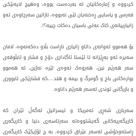
کردووە و ژمارەکانیان لە بەردەست بووە، وەهیچ لایەنێکی
فەرمی و یاسایی ڕەخنەیان لێی نەبووە، نازانین سەرچاوەی ئەو
زانیارییانەی کاک عەلی باسیان دەكات چییە؟!.
بۆ هەموو ئەوانەی داتاو زانیاری ناڕاست بڵاو دەکەنەوە، لامان
سەیرە ئەو بەڕێزانە تا ئێستا ئاگاداری دۆخ و فشار و ئابڵوقەی
سەر هەرێم نین، هەروەک ئەوەی لێرە نەژین، لە هەموو
بوارەکانی باج و گومرگ و بیمە و هتد….کە فشارێکی ئابووری
و بازرگانی توندی لەسەر هەرێم داناوە.
سەرباری شەڕی ئەمریکا و ئیسرائیل لەگەڵ ئێران کە
کاریگەریەکانی گەیشتووەتە سەرتاسەری دنیا و کاریگەری
ڕاستەوخۆشی لەسەر عێراق کردووە، بە چ لۆژیکێک کاریگەری