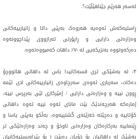
لەسەر هەرێم جێناهێڵێت؟.
ڕاستیەکەش ئەوەیە هەروەک بەپێی داتا و زانیارییەکانی
وەزارەتی دارایی و ڕاپۆرتی تەرازووی پێداچوونەوە
دەرکەوتووە بەنزیکەیی لە ٧٠٪ داهات کەمبووەتەوە.
٣- لە بەشێکی تری قسەکانیدا باس لە داهاتی هاتووچۆ
دەکات، سەرباری ئەوەی سەرچاوەی زانیارییەکانی لای ئێمە
ڕوون نییە و وەزارەتی دارایی / ژمێرکاری لێی بەرپرس نییە،
ژمارەکە هەرچەندێک بێت مانای ئەوە نییە ئەوە داهاتی
کۆتاییە و دەچێتە خەزێنەی گشتییەوە، بەڵکو بەپێی یاسا و
ڕێنماییە بەرکارەکان وەزارەتی ناوخۆ و چەند وەزارەتێكی تر
بەشێک لە داهاتیان بۆ خۆیان دەبێت ( بۆ پێداویستیەکانیان