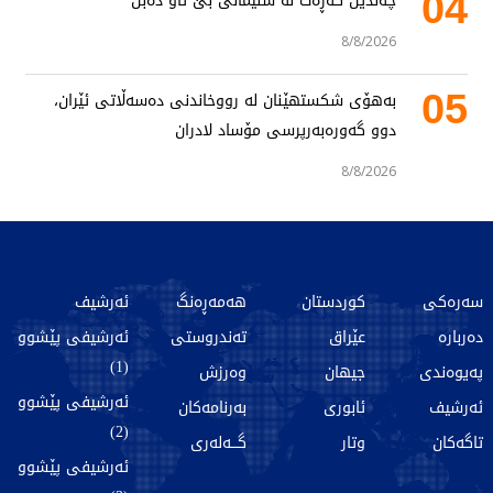
04
چەندین گەڕەک لە سلێمانی بێ ئاو دەبن
8/8/2026
05
بەهۆی شکستهێنان لە رووخاندنی دەسەڵاتی ئێران،
دوو گەورەبەرپرسی مۆساد لادران
8/8/2026
سەرەکی
کوردستان
هەمەڕەنگ
ئەرشیف
دەربارە
عێراق
تەندروستی
ئەرشیفی پێشوو
(1)
پەیوەندی
جیهان
وەرزش
ئەرشیفی پێشوو
ئەرشیف
ئابوری
بەرنامەکان
(2)
تاگەکان
وتار
گـــەلەری
ئەرشیفی پێشوو