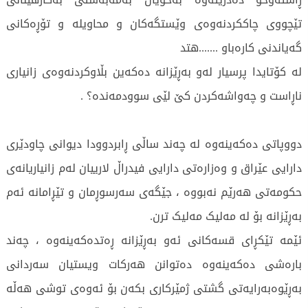
تێچووی چاکكردنەوەی وێستگەکان و محاویلە و تۆڕەکانی
گەیاندنی کارەباو .......هتد
لە کۆتایدا پرسیار لەو بەڕێزانە دەکەین بڵاوکردنەوەی زانیاری
ناڕاست و چەواشەکردن کێ لێی سوودمەندە؟ .
دووپاتی دەکەینەوە لە چەند ساڵی ڕابردوودا دیوانی چاودێری
دارایی عێراق و وەزارەتی دارایی فیدراڵ لارییان لەم زانیاریانەی
حکومەتی هەرێم نەبووە ، جێگەی سەرسوڕمان و تێڕامانە ئەم
بەڕێزانە بۆ لە مەلیک مەلیک ترن.
ئێمە تێکڕای قسەکانی ئەو بەڕێزانە ڕەتدەکەینەوە ، چەند
بارەشی دەکەینەوە دەتوانن هەرکات ویستیان سەردانی
بەڕێوەبەرایەتی گشتی ژمێرکاری بکەن بۆ ئەوەی توشی هەڵە