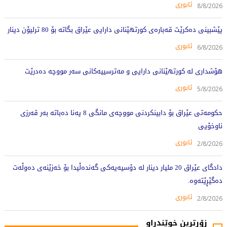
ئابوری
8/8/2026
پێشبینی دەکرێت قەبارەی کورتهێنانی دارایی عێراق بگاتە بۆ 80 ترلیۆن دینار
ئابوری
6/8/2026
هۆشداری لە کورتهێنانی دارایی و مەترسییەکانی سەر مووچە دەدرێت
ئابوری
5/8/2026
حکومەتی عێراق بۆ دابینکردنی مووچەی مانگی 8 پەنا دەباتە بەر قەرزی
ناوخۆیی
ئابوری
2/8/2026
دادگای عێراق 20 ملیار دینار لە دۆسیەیەکی گەندەڵیدا بۆ خەزێنەی دەوڵەت
دەگێڕێتەوە.
ئابوری
2/8/2026
زۆرترین خوێندراو