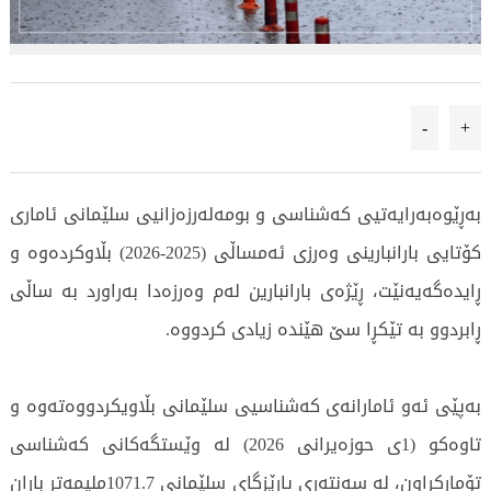
-
+
بەڕێوەبەرایەتیی کەشناسی و بومەلەرزەزانیی سلێمانی ئاماری
کۆتایی بارانبارینی وەرزی ئەمساڵی (2025-2026) بڵاوکردەوە و
ڕایدەگەیەنێت، ڕێژەی بارانبارین لەم وەرزەدا بەراورد بە ساڵی
ڕابردوو بە تێکڕا سێ هێندە زیادی کردووە.
بەپێی ئەو ئامارانەی کەشناسیی سلێمانی بڵاویکردووەتەوە و
تاوەکو (1ی حوزەیرانی 2026) لە وێستگەکانی کەشناسی
تۆمارکراون، لە سەنتەری پارێزگای سلێمانی 1071.7ملیمەتر باران