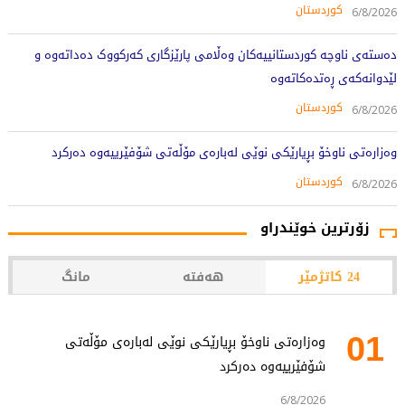
کوردستان
6/8/2026
دەستەی ناوچە کوردستانییەکان وەڵامی پارێزگاری کەرکووک دەداتەوە و
لێدوانەکەی ڕەتدەکاتەوە
کوردستان
6/8/2026
وەزارەتی ناوخۆ بڕیارێکی نوێی لەبارەی مۆڵەتی شۆفێرییەوە دەرکرد
کوردستان
6/8/2026
زۆرترین خوێندراو
24 کاتژمێر
هەفتە
مانگ
01
وەزارەتی ناوخۆ بڕیارێکی نوێی لەبارەی مۆڵەتی
شۆفێرییەوە دەرکرد
6/8/2026