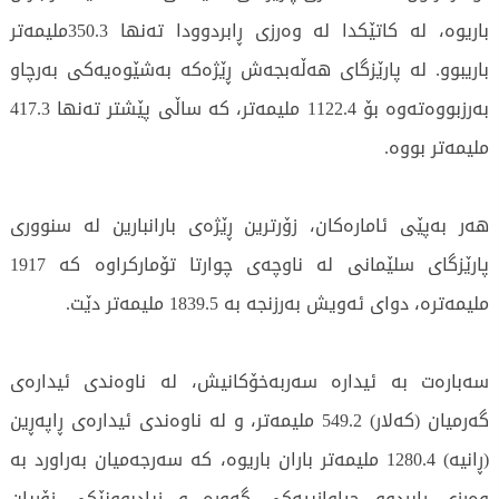
باریوە، لە کاتێکدا لە وەرزی ڕابردوودا تەنها 350.3ملیمەتر
باریبوو. لە پارێزگای هەڵەبجەش ڕێژەکە بەشێوەیەکی بەرچاو
بەرزبووەتەوە بۆ 1122.4 ملیمەتر، کە ساڵی پێشتر تەنها 417.3
ملیمەتر بووە.
هەر بەپێی ئامارەکان، زۆرترین ڕێژەی بارانبارین لە سنووری
پارێزگای سلێمانی لە ناوچەی چوارتا تۆمارکراوە کە 1917
ملیمەترە، دوای ئەویش بەرزنجە بە 1839.5 ملیمەتر دێت.
سەبارەت بە ئیدارە سەربەخۆکانیش، لە ناوەندی ئیدارەی
گەرمیان (کەلار) 549.2 ملیمەتر، و لە ناوەندی ئیدارەی ڕاپەڕین
(ڕانیە) 1280.4 ملیمەتر باران باریوە، کە سەرجەمیان بەراورد بە
وەرزی ڕابردوو جیاوازییەکی گەورە و زیادبوونێکی زۆریان