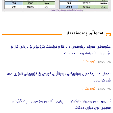
444 جار خوێندراوەتەوە
هەواڵی پەیوەندیدار
حکومەتی هەرێم بڕیارەکەی دانا غاز و کرێسنت پترۆلیۆم بۆ ناردنی غاز بۆ
عێراق بە تاکلایەنە وەسف دەکات
کوردستان
6/8/2026
"دەفیانە".. یەکەمین پەرتووکی دیجیتاڵیی کوردی بۆ فێربوونی ئامێری دەف
بڵاو کرایەوە
کوردستان
6/8/2026
ئەنجوومەنی وەزیران کارکردن بە بڕیاری مۆڵەتی بێ مووچە ڕادەگرێت و
مەرجی نوێ دیاری دەکات