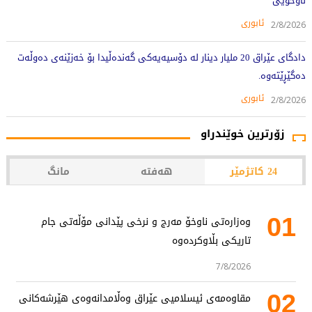
ناوخۆیی
ئابوری
2/8/2026
دادگای عێراق 20 ملیار دینار لە دۆسیەیەکی گەندەڵیدا بۆ خەزێنەی دەوڵەت
دەگێڕێتەوە.
ئابوری
2/8/2026
زۆرترین خوێندراو
24 کاتژمێر
هەفتە
مانگ
01
وەزارەتی ناوخۆ مەرج و نرخی پێدانی مۆڵەتی جام
تاریکی بڵاوکردەوە
7/8/2026
02
مقاوەمەی ئیسلامیی عێراق وەڵامدانەوەی هێرشەکانی