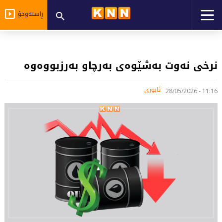
ڕاستەوخۆ
نرخی نەوت بەشێوەی بەرچاو بەرزبووەوە
ئابوری
11:16 - 28/05/2026