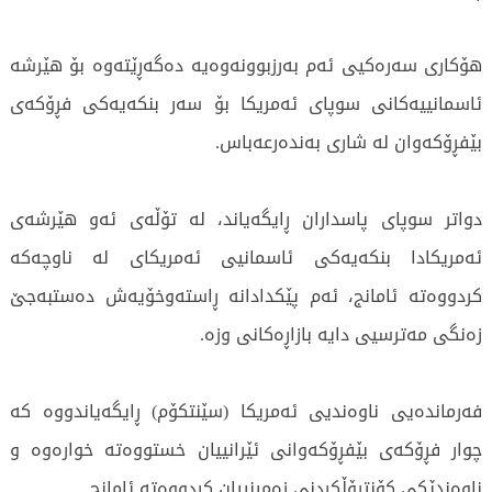
هۆکاری سەرەکیی ئەم بەرزبوونەوەیە دەگەڕێتەوە بۆ هێرشە
ئاسمانییەکانی سوپای ئەمریکا بۆ سەر بنکەیەکی فڕۆکەی
بێفڕۆکەوان لە شاری بەندەرعەباس.
دواتر سوپای پاسداران ڕایگەیاند، لە تۆڵەی ئەو هێرشەی
ئەمریکادا بنکەیەکی ئاسمانیی ئەمریکای لە ناوچەکە
کردووەتە ئامانج، ئەم پێکدادانە ڕاستەوخۆیەش دەستبەجێ
زەنگی مەترسیی دایە بازاڕەکانی وزە.
فەرماندەیی ناوەندیی ئەمریکا (سێنتکۆم) ڕایگەیاندووە کە
چوار فڕۆکەی بێفڕۆکەوانی ئێرانییان خستووەتە خوارەوە و
ناوەندێکی کۆنترۆڵکردنی زەمینییان کردووەتە ئامانج.