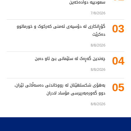
سعودییە دوادەخەین
7/8/2026
03
گۆڕانکاری لە دۆسیەی ئەمنی کەرکوک و خورماتوو
دەکرێت
8/8/2026
04
چەندین گەڕەک لە سلێمانی بێ ئاو دەبن
8/8/2026
05
بەهۆی شکستهێنان لە رووخاندنی دەسەڵاتی ئێران،
دوو گەورەبەرپرسی مۆساد لادران
8/8/2026