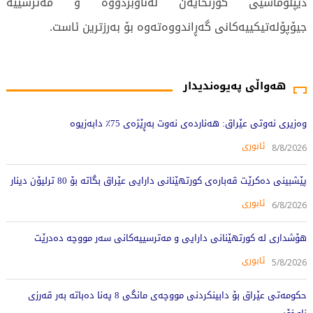
دیپلۆماسیی کورتخایەن لەناوبردووە و مەترسییە
جیۆپۆلەتیکییەکانی گەڕاندووەتەوە بۆ بەرزترین ئاست.
702 جار خوێندراوەتەوە
هەواڵی پەیوەندیدار
وەزیری نەوتی عێراق: هەناردەی نەوت بەڕێژەی 75٪ دابەزیوە
ئابوری
8/8/2026
پێشبینی دەکرێت قەبارەی کورتهێنانی دارایی عێراق بگاتە بۆ 80 ترلیۆن دینار
ئابوری
6/8/2026
هۆشداری لە کورتهێنانی دارایی و مەترسییەکانی سەر مووچە دەدرێت
ئابوری
5/8/2026
حکومەتی عێراق بۆ دابینکردنی مووچەی مانگی 8 پەنا دەباتە بەر قەرزی