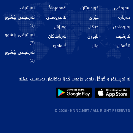
سەرەکی
کوردستان
هەمەڕەنگ
ئەرشیف
دەربارە
عێراق
تەندروستی
ئەرشیفی پێشوو
(1)
پەیوەندی
جیهان
وەرزش
ئەرشیفی پێشوو
ئەرشیف
ئابوری
بەرنامەکان
(2)
تاگەکان
وتار
گـــەلەری
ئەرشیفی پێشوو
(3)
لە ئەپستۆر و گوگڵ پلەی خزمەت گوزاریەکانمان بەدەست بهێنە
©
2026
- KNNC.NET / ALL RIGHT RESERVED