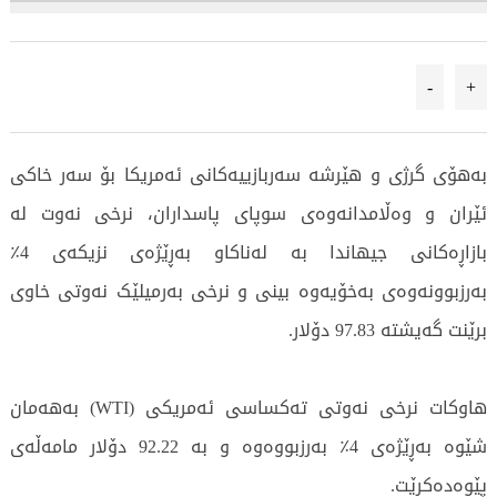
-
+
بەهۆی گرژی و هێرشە سەربازییەکانی ئەمریکا بۆ سەر خاکی
ئێران و وەڵامدانەوەی سوپای پاسداران، نرخی نەوت لە
بازاڕەکانی جیهاندا بە لەناکاو بەڕێژەی نزیکەی 4٪
بەرزبوونەوەی بەخۆیەوە بینی و نرخی بەرمیلێک نەوتی خاوی
برێنت گەیشتە 97.83 دۆلار.
هاوکات نرخی نەوتی تەکساسی ئەمریکی (WTI) بەهەمان
شێوە بەڕێژەی 4٪ بەرزبووەوە و بە 92.22 دۆلار مامەڵەی
پێوەدەکرێت.