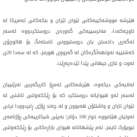
هێرشە مووشەکییەکانی نێوان ئێران و بنکەکانی ئەمریکا لە
ناوچەکەدا، مەترسییەکی گەورەی دروستکردووە لەسەر
ئەگەری داخستن یان دروستبوونی ئاستەنگ بۆ هاتوچۆی
کەشتییە نەوتهەڵگرەکان لە گەرووی هورمز، کە لە سەدا 20ی
نەوت و غازی جیهانی پێدا تێدەپەڕێت.
لەلایەکی دیکەوە، هێرشەکانی ئەمڕۆ کاریگەریی نەرێنییان
لەسەر ئەو هیوایانە دروستکرد کە بۆ ڕێککەوتنی ئاشتی لە
نێوان تاران و واشنتۆن هەبوون و لە چەند ڕۆژی ڕابردوودا نرخی
نەوتیان هێنابووە خوار 100 دۆلار؛ بەپێی شیکارییەکی ڕۆژنامەی
نیویۆرک تایمز، ئەم پێشهاتانە هیوای بازاڕەکانی بۆ ڕێککەوتنی