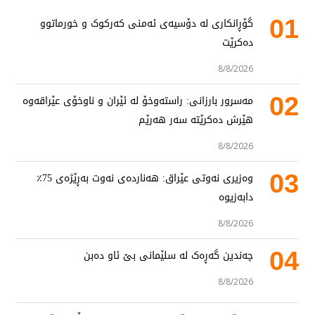
01
گۆڕانکاری لە دۆسیەی ئەمنی کەرکوک و خورماتوو
دەکرێت
8/8/2026
02
مەسرور بارزانی: راستەوخۆ لە ئێران و ناوخۆی عێراقەوە
هێرش دەکرێتە سەر هەرێم
8/8/2026
03
وەزیری نەوتی عێراق: هەناردەی نەوت بەڕێژەی 75٪
دابەزیوە
8/8/2026
04
چەندین گەڕەک لە سلێمانی بێ ئاو دەبن
8/8/2026