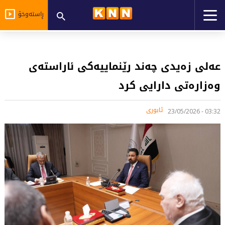
ڕاستەوخۆ
عەلی زەیدی چەند رێنماییەکی ئاراستەی
وەزارەتی دارایی کرد
ئابوری
03:32 - 23/05/2026