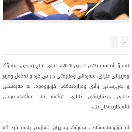
-
+
ئەمڕۆ شەممە (23ی ئایاری 2026)، عەلی فالح زەیدی، سەرۆک
وەزیرانی عێراق، سەردانی وەزارەتی دارایی کرد و لەگەڵ وەزیر
و بەرپرسانی باڵای وەزارەتەکەدا کۆبووەوە، بە مەبەستی
دانانی دیدگایەکی دارایی تۆکمە کە وەڵامدەرەوەی
ئاڵەنگارییەکان بێت.
لە کۆبوونەوەکەدا، سەرۆک وەزیران ئاماژەی بەوە کرد کە