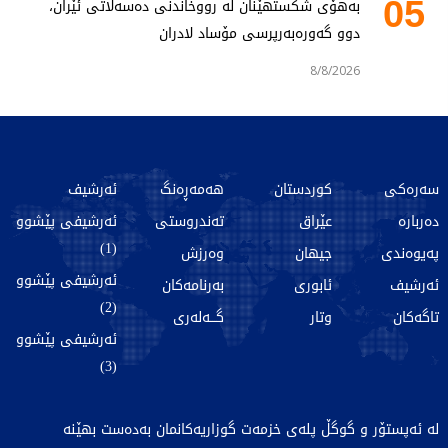
05
بەهۆی شکستهێنان لە رووخاندنی دەسەڵاتی ئێران،
دوو گەورەبەرپرسی مۆساد لادران
8/8/2026
سەرەکی
کوردستان
هەمەڕەنگ
ئەرشیف
دەربارە
عێراق
تەندروستی
ئەرشیفی پێشوو
(1)
پەیوەندی
جیهان
وەرزش
ئەرشیفی پێشوو
ئەرشیف
ئابوری
بەرنامەکان
(2)
تاگەکان
وتار
گـــەلەری
ئەرشیفی پێشوو
(3)
لە ئەپستۆر و گوگڵ پلەی خزمەت گوزاریەکانمان بەدەست بهێنە