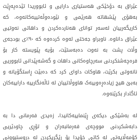
عێراق بە دۆخێکی هەستیاری دارایی و ئابووریدا تێدەپەڕێت
بەهۆی پێشهاتە هەرێمی و نێودەوڵەتییەکانەوە، کە
کاریگەرییان لەسەر توانای هەناردەکردن و داهاتی نەوتیی
عێراق داناوە. ناوبراو جەختی لەوە کردەوە کە ٩٠٪ی بودجەی
وڵات پشت بە نەوت دەبەستێت، بۆیە پێویستە کار بۆ
فرەچەشنکردنی سەرچاوەکانی داهات و گەشەپێدانی ئابووریی
نانەوتی بکرێت، هاوکات داوای کرد کە دەبێت ڕاستگۆیانە و
بەبێ هیچ زیادەڕەوییەک هاووڵاتییان لە ئاڵەنگارییە داراییەکان
ئاگادار بکرێنەوە.
لە بەشێکی دیکەی ڕێنماییەکانیدا، زەیدی فەرمانی دا بە
دابەشکردنی مووچەی فەرمانبەران و تۆڕی چاودێریی
کۆمەڵایەتی لە کاتی خۆیدا بۆ ڕێگریکردن لە دروستبوونی