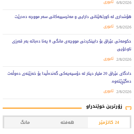
ئابوری
6/8/2026
هۆشداری لە کورتهێنانی دارایی و مەترسییەکانی سەر مووچە دەدرێت
ئابوری
5/8/2026
حکومەتی عێراق بۆ دابینکردنی مووچەی مانگی 8 پەنا دەباتە بەر قەرزی
ناوخۆیی
ئابوری
2/8/2026
دادگای عێراق 20 ملیار دینار لە دۆسیەیەکی گەندەڵیدا بۆ خەزێنەی دەوڵەت
دەگێڕێتەوە.
ئابوری
2/8/2026
زۆرترین خوێندراو
24 کاتژمێر
هەفتە
مانگ