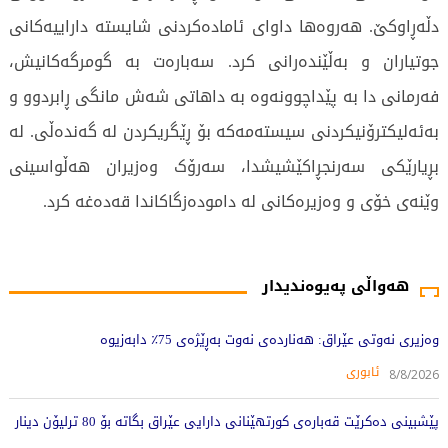
دڵەڕاوکێ. هەروەها داوای ئامادەکردنی شایستە داراییەکانی
جوتیاران و بەڵێندەرانی کرد. سەبارەت بە گومرگەکانیش،
فەرمانی دا بە پێداچوونەوە بە داهاتی شەش مانگی ڕابردوو و
بەئەلیکترۆنیکردنی سیستەمەکە بۆ ڕێگریکردن لە گەندەڵی. لە
بڕیارێکی سەرنجڕاکێشیشدا، سەرۆک وەزیران هەڵواسینی
وێنەی خۆی و وەزیرەکانی لە دامودەزگاکاندا قەدەغە کرد.
516 جار خوێندراوەتەوە
هەواڵی پەیوەندیدار
وەزیری نەوتی عێراق: هەناردەی نەوت بەڕێژەی 75٪ دابەزیوە
ئابوری
8/8/2026
پێشبینی دەکرێت قەبارەی کورتهێنانی دارایی عێراق بگاتە بۆ 80 ترلیۆن دینار