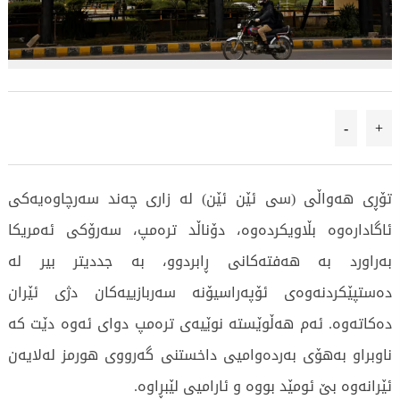
-
+
تۆڕی هەواڵی (سی ئێن ئێن) لە زاری چەند سەرچاوەیەکی
ئاگادارەوە بڵاویکردەوە، دۆناڵد ترەمپ، سەرۆکی ئەمریکا
بەراورد بە هەفتەکانی ڕابردوو، بە جددیتر بیر لە
دەستپێکردنەوەی ئۆپەراسیۆنە سەربازییەکان دژی ئێران
دەکاتەوە. ئەم هەڵوێستە نوێیەی ترەمپ دوای ئەوە دێت کە
ناوبراو بەهۆی بەردەوامیی داخستنی گەرووی هورمز لەلایەن
ئێرانەوە بێ ئومێد بووە و ئارامیی لێبڕاوە.