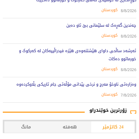
کوردستان
8/8/2026
چەندین گەڕەک لە سلێمانی بێ ئاو دەبن
کوردستان
8/8/2026
ئەرشەد ساڵحی داوای هێشتنەوەی هێزە فیدراڵییەکان لە کەرکوک و
خورماتوو دەکات
کوردستان
8/8/2026
وەزارەتی ناوخۆ مەرج و نرخی پێدانی مۆڵەتی جام تاریکی بڵاوکردەوە
کوردستان
7/8/2026
زۆرترین خوێندراو
24 کاتژمێر
هەفتە
مانگ