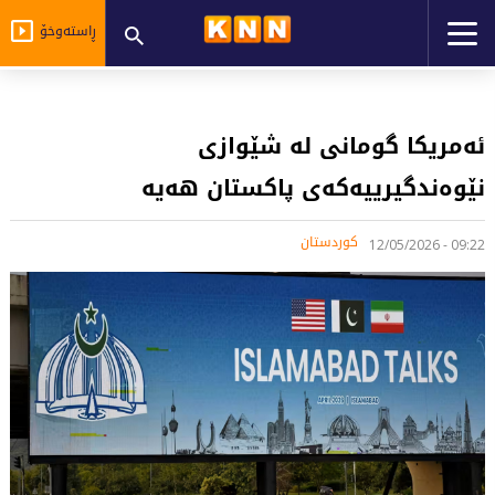
ڕاستەوخۆ
ئەمریکا گومانی لە شێوازی
نێوەندگیرییەکەی پاکستان هەیە
کوردستان
09:22 - 12/05/2026