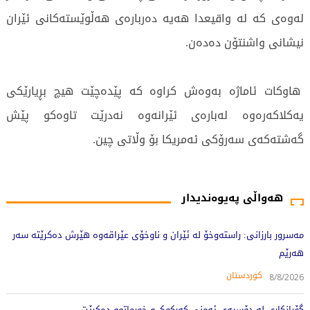
لەوەی کە لە واقیعدا هەیە دەربارەی هەڵوێستەکانی ئێران
نیشانی واشنتۆن دەدەن.
هاوکات ئاماژە بەوەش کراوە کە پێدەچێت هیچ بڕیارێکی
یەکلاکەرەوە لەبارەی ئێرانەوە نەدرێت تاوەکو پێش
گەشتەکەی سەرۆکی ئەمریکا بۆ وڵاتی چین.
364 جار خوێندراوەتەوە
هەواڵی پەیوەندیدار
مەسرور بارزانی: راستەوخۆ لە ئێران و ناوخۆی عێراقەوە هێرش دەکرێتە سەر
هەرێم
کوردستان
8/8/2026
گۆڕانکاری لە دۆسیەی ئەمنی کەرکوک و خورماتوو دەکرێت