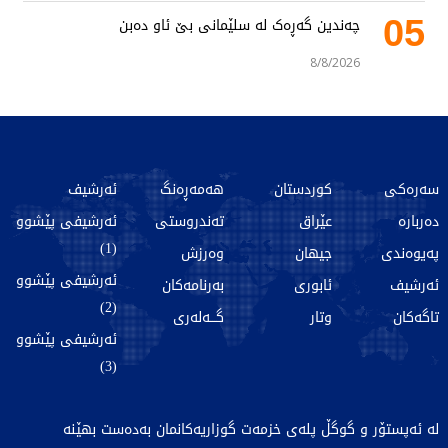
05
چەندین گەڕەک لە سلێمانی بێ ئاو دەبن
8/8/2026
سەرەکی
کوردستان
هەمەڕەنگ
ئەرشیف
دەربارە
عێراق
تەندروستی
ئەرشیفی پێشوو
(1)
پەیوەندی
جیهان
وەرزش
ئەرشیفی پێشوو
ئەرشیف
ئابوری
بەرنامەکان
(2)
تاگەکان
وتار
گـــەلەری
ئەرشیفی پێشوو
(3)
لە ئەپستۆر و گوگڵ پلەی خزمەت گوزاریەکانمان بەدەست بهێنە