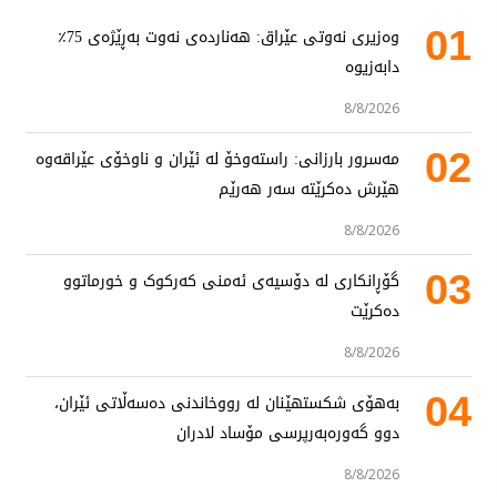
01
وەزیری نەوتی عێراق: هەناردەی نەوت بەڕێژەی 75٪
دابەزیوە
8/8/2026
02
مەسرور بارزانی: راستەوخۆ لە ئێران و ناوخۆی عێراقەوە
هێرش دەکرێتە سەر هەرێم
8/8/2026
03
گۆڕانکاری لە دۆسیەی ئەمنی کەرکوک و خورماتوو
دەکرێت
8/8/2026
04
بەهۆی شکستهێنان لە رووخاندنی دەسەڵاتی ئێران،
دوو گەورەبەرپرسی مۆساد لادران
8/8/2026