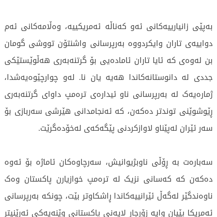
بەپێی زانیارییەکانی ئەو کەناڵە ئەمریکییە، وەڵامەکانی ئەم
دواییەی تاران وایکردووە بەرپرسانی واشنتۆن تووشی گومان
بن لەوەی کە ئایا تاران ئامادەیی بۆ گرتنەبەری هەڵوێستێکی
جددی لە دانوستانەکاندا هەیە یان نا. لەو چوارچێوەیەشدا،
ژمارەیەک لە بەرپرسانی ناو ئیدارەی ترەمپ داوای گرتنەبەری
ڕێوشوێنی توندتر دەکەن، کە ئەنجامدانی هێرشی سەربازی بۆ
سەر ئێران لەپێناو لاوازکردنی پێگەکەی لەخۆدەگرێت.
سەبارەت بە ڕۆڵی ناوبژیوانیش، سەرچاوەکان ئاماژە بۆ ئەوە
دەکەن کە کەسانی نزیک لە ترەمپ خوازیارن پاکستان وەک
ناوەندگێر لەگەڵ ئێرانییەکاندا ڕاشکاوتر بێت، چونکە بەرپرسانی
ئەمریکا پێیان وایە زۆرجار لایەنی پاکستانی وێنەیەکی ئەرێنیتر