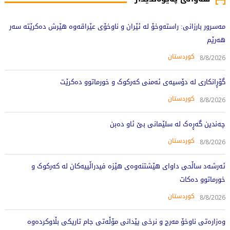
مەسرور بارزانی: راستەوخۆ لە ئێران و ناوخۆی عێراقەوە هێرش دەکرێتە سەر
هەرێم
کوردستان
8/8/2026
گۆڕانکاری لە دۆسیەی ئەمنی کەرکوک و خورماتوو دەکرێت
کوردستان
8/8/2026
چەندین گەڕەک لە سلێمانی بێ ئاو دەبن
کوردستان
8/8/2026
ئەرشەد ساڵحی داوای هێشتنەوەی هێزە فیدراڵییەکان لە کەرکوک و
خورماتوو دەکات
کوردستان
8/8/2026
وەزارەتی ناوخۆ مەرج و نرخی پێدانی مۆڵەتی جام تاریکی بڵاوکردەوە