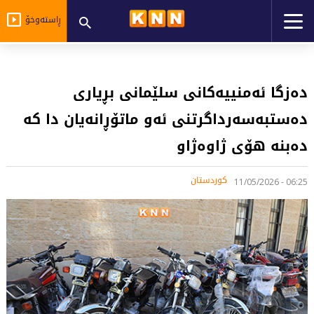
ڕاستەوخۆ
دەزگا ئەمنییەکانی سلێمانی بڕیاری
دەستبەسەرداگرتنی ئەو ماتۆڕانەیان دا کە
دەبنە هۆی ژاوەژاو
کوردستان
06:25 - 11/05/2026