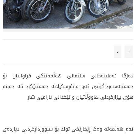
-
+
دەزگا ئەمنییەکانی سلێمانی هەڵمەتێکی فراوانیان بۆ
دەستبەسەرداگرتنی ئەو ماتۆڕسکیلانە دەستپێکرد کە دەبنە
هۆی بێزارکردنی هاووڵاتیان و تێکدانی ئارامیی شار
ئەم هەڵمەتە وەک ڕێکارێکی توند بۆ سنووردارکردنی دیاردەی