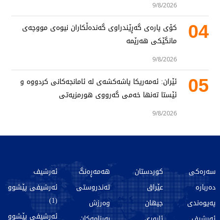
9/8/2026
04
کۆی پارەی گەڕێندراوی گەندەڵکاران نیوەی مووچەی
مانگێکی هەرێمە
9/8/2026
05
ئێران: ئەمەریکا پاشەکشەی لە ئامانجەکانی کردووە و
ئێستا تەنها خەمی گەرووی هورمزیەتی
9/8/2026
سەرەکی
کوردستان
هەمەڕەنگ
ئەرشیف
دەربارە
عێراق
تەندروستی
ئەرشیفی پێشوو
(1)
پەیوەندی
جیهان
وەرزش
ئەرشیفی پێشوو
ئەرشیف
ئابوری
بەرنامەکان