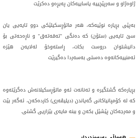
ژاوەژاو و سەرپێچییە یاساییەکان پەیڕەو دەکرێت
بەپێی بڕیارە نوێیەکە، هەر ماتۆڕسکیلێکی دوو تایەیی یان
سێ تایەیی (ستۆن) کە دەنگی "تەقەتەق" و ناڕەحەتی بۆ
دانیشتوان دروست بکات، ڕاستەوخۆ لەلایەن هێزە
ئەمنییەکانەوە دەستی بەسەردا دەگیرێت
بڕیارەکە گشتگیرە و تەنانەت ئەو ماتۆڕسکیلانەش دەگرێتەوە
کە لە کۆمپانیاکانی گەیاندن (دیلیڤەری) کاردەکەن، ئەگەر بێت
و مەرجەکان پێشێل بکەن و ببنە مایەی بێزاریی گشتی.
317 جار خوێندراوەتەوە
هەواڵی پەیوەندیدار