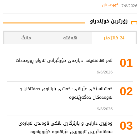
کوردستان
7/8/2026
زۆرترین خوێندراو
24 کاتژمێر
هەفتە
مانگ
01
لەم هەفتەیەدا دیاردەی خۆرگیرانی تەواو ڕوودەدات
9/8/2026
02
کەشناسێکی عێراقی: کەشی باراناوی حەفتاکان و
نەوەدەکان دەگەڕێتەوە
9/8/2026
03
وەزیری دارایی و پارێزگاری بانکی ناوەندی لەبارەی
سەقامگیریی ئابووریی عێراقەوە کۆبوونەوە