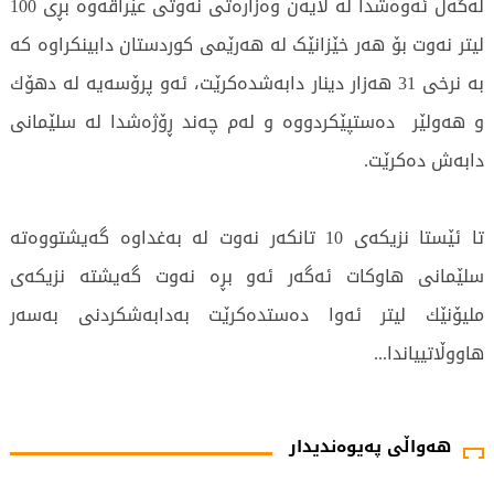
لەگەڵ ئەوەشدا لە لایەن وەزارەتی نەوتی عێراقەوە بڕی 100
لیتر نەوت بۆ هەر خێزانێک لە هەرێمی كوردستان دابینكراوە كە
بە نرخی 31 هەزار دینار دابەشدەكرێت، ئەو پرۆسەیە لە دهۆك
و هەولێر دەستپێكردووە و لەم چەند ڕۆژەشدا لە سلێمانی
دابەش دەكرێت.
تا ئێستا نزیكەی 10 تانکەر نەوت لە بەغداوە گەیشتووەتە
سلێمانی هاوكات ئەگەر ئەو بڕە نەوت گەیشتە نزیكەی
ملیۆنێك لیتر ئەوا دەستدەكرێت بەدابەشكردنی بەسەر
هاووڵاتییاندا...
15424 جار خوێندراوەتەوە
هەواڵی پەیوەندیدار