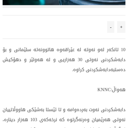
-
+
10 تانكەر لەو نەوتە لە عێراقەوە هاتوونەتە سلێمانی و بۆ
دابەشکردنی نەوتی 30 هەزاریی و لە هەولێر و دهۆكیش
دەستبەدابەشكردنی كراوە.
هەواڵ:KNNC
دابەشکردنی نەوت بەردەوامە و تا ئێستا بەشێکی هاووڵاتییان
نەوتی هەرێمیان وەرنەگرتوە کە نرخەکەی 103 هەزار دینارە،