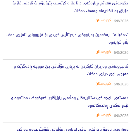
حکومەتی هەرێم بڕیارەکەی دانا غاز و کرێسنت پترۆلیۆم بۆ ناردنی غاز بۆ
عێراق بە تاکلایەنە وەسف دەکات
کوردستان
6/8/2026
"دەفیانە".. یەکەمین پەرتووکی دیجیتاڵیی کوردی بۆ فێربوونی ئامێری دەف
بڵاو کرایەوە
کوردستان
6/8/2026
ئەنجوومەنی وەزیران کارکردن بە بڕیاری مۆڵەتی بێ مووچە ڕادەگرێت و
مەرجی نوێ دیاری دەکات
کوردستان
6/8/2026
دەستەی ناوچە کوردستانییەکان وەڵامی پارێزگاری کەرکووک دەداتەوە و
لێدوانەکەی ڕەتدەکاتەوە
کوردستان
6/8/2026
وەزارەتی ناوخۆ بڕیارێکی نوێی لەبارەی مۆڵەتی شۆفێرییەوە دەرکرد