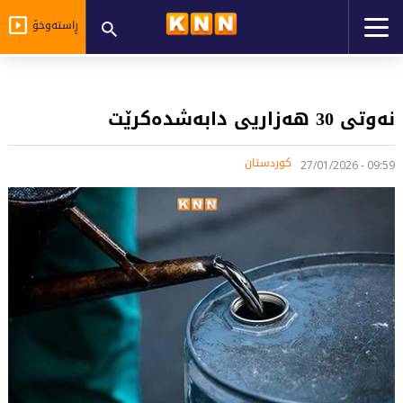
ڕاستەوخۆ
نەوتی 30 هەزاریی دابەشدەکرێت
کوردستان
09:59 - 27/01/2026