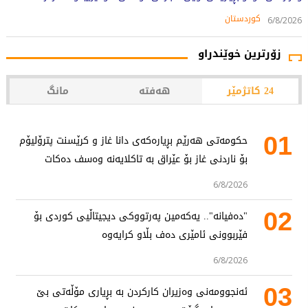
کوردستان
6/8/2026
زۆرترین خوێندراو
24 کاتژمێر
هەفتە
مانگ
01
حکومەتی هەرێم بڕیارەکەی دانا غاز و کرێسنت پترۆلیۆم
بۆ ناردنی غاز بۆ عێراق بە تاکلایەنە وەسف دەکات
6/8/2026
02
"دەفیانە".. یەکەمین پەرتووکی دیجیتاڵیی کوردی بۆ
فێربوونی ئامێری دەف بڵاو کرایەوە
6/8/2026
03
ئەنجوومەنی وەزیران کارکردن بە بڕیاری مۆڵەتی بێ