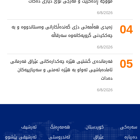
مووچە ڕادەگرێت و مەرجی نوێ دیاری دەکات
6/8/2026
04
زەیدی هەڵمەتی دژی گەندەڵکارانی وەستاندووە و بە
چەککردنی گروپەکانەوە سەرقاڵە
6/8/2026
05
فەرماندەی گشتیی هێزە چەکدارەکانی عێراق فەرمانی
ئامادەباشیی تەواو بە هێزە ئەمنی و سەربازییەکان
دەدات
6/8/2026
سەرەکی
کوردستان
هەمەڕەنگ
ئەرشیف
دەربارە
عێراق
تەندروستی
ئەرشیفی پێشوو