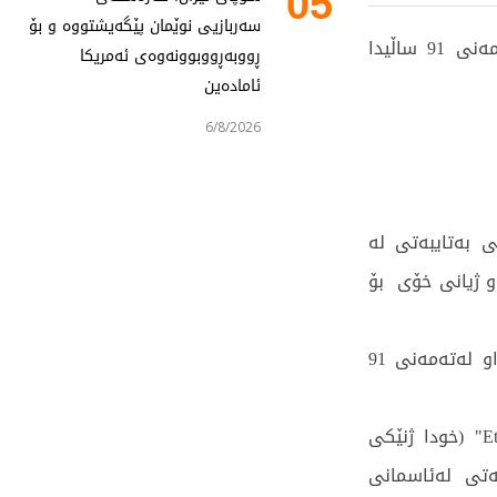
05
سەربازیی نوێمان پێگەیشتووە و بۆ
ئەمڕۆ یەکشەممە بریجیت باردۆت ئەکتەری فەرەنسی لە تەمەنی 91 ساڵیدا
ڕووبەڕووبوونەوەی ئەمریکا
ئامادەین
6/8/2026
به‌تایبه‌تی لە
و ژیانی خۆی بۆ
وه‌ك میدیاكانی فه‌ره‌نسا بڵاویانكردوه‌ته‌وه‌ ، كه‌ ئه‌مرۆ ناوبراو له‌ته‌مه‌نی 91
باردۆت دوای دەرکەوتنی لە فیلمی "Et Dieu... crea la femme" (خودا ژنێکی
ێودەوڵەتی له‌ئاسمانی