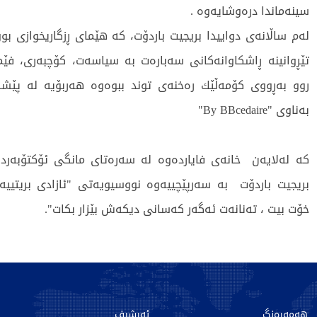
سینه‌ماندا دره‌وشایه‌وه .
لەم ساڵانەی دواییدا بریجیت باردۆت، کە هێمای ڕزگاریخوازی بو
تێڕوانینە ڕاشکاوانەکانی سەبارەت بە سیاسەت، کۆچبەری، فێمی
روو به‌ڕووی كۆمه‌ڵێك ره‌خنه‌ی توند ببوه‌وه‌ هه‌ربۆیه‌ لە پێ
بەناوی "By BBcedaire"
کە لەلایەن خانه‌ی فایاردەوە لە سەرەتای مانگی ئۆکتۆبەردا 
بریجیت باردۆت بە سەرپێچییەوە نووسیویەتی "ئازادی بریتییە 
خۆت بیت ، تەنانەت ئەگەر کەسانی دیکەش بێزار بکات".
1826 جار خوێندراوەتەوە
هەمەڕەنگ
ئەرشیف