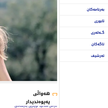
بەرنامەکان
ئابوری
گـــەلەری
تاگەکان
ئەرشیف
هەواڵی
پەیوەندیدار
ئاراس سەعید نوێترین بەرهەمی