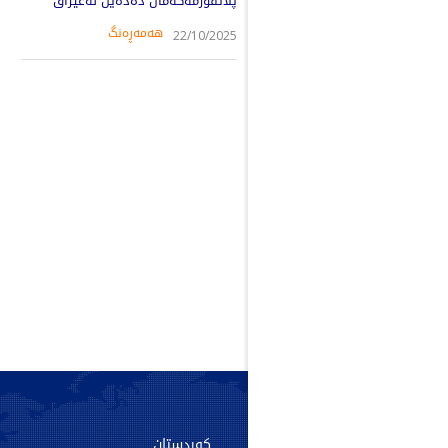
پلاتفۆرمه‌كه‌مان ده‌ده‌ین له‌عێراق
هەمەڕەنگ
22/10/2025
سەرەکی
کوردستان