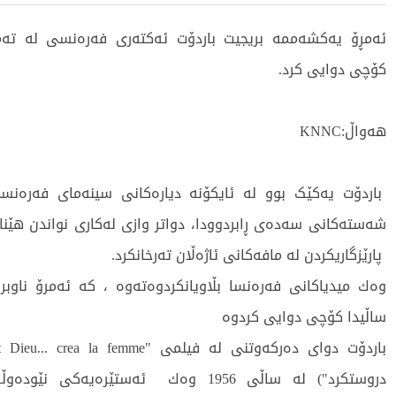
کۆچی دوایی کرد.
هەواڵ:KNNC
باردۆت یەکێک بوو لە ئایکۆنە دیارەکانی سینەمای فەرەنسی 
شەستەکانی سەدەی ڕابردوودا، دواتر وازی له‌كاری نواندن هێنا
پارێزگاریكردن له‌ مافەکانی ئاژەڵان ته‌رخانكرد.
ساڵیدا كۆچی دوایی كردوه‌
دروستکرد") لە ساڵی 1956 وه‌ك ئەستێرەیه‌كی ن