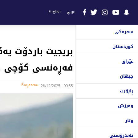
عربي
English
سەرەکی
کوردستان
بریجیت باردۆت یه‌ك
عێراق
فه‌ڕه‌نسی كۆچی د
جیهان
هەمەڕەنگ
09:55 - 28/12/2025
ڕاپۆرت
وەرزش
وتار
تەندروستی