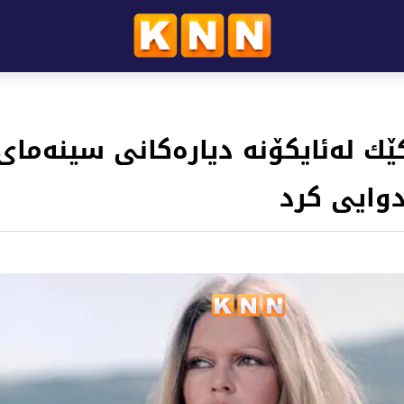
ێك له‌ئایكۆنه‌ دیاره‌كانی سینه‌مای
وایی كرد