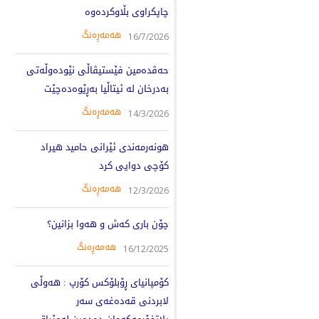
چاپکراوی بڵاوکردەوە
هەمەڕەنگ
16/7/2026
حه‌ڤده‌مین فێستیڤاڵی نێوده‌وڵه‌تی
به‌درخان له‌ ئیتاڵیا به‌ڕێوه‌ده‌چێت
هەمەڕەنگ
14/3/2026
هونەرمەندی ئێرانی حامید هیراد
کۆچی دوایی کرد
هەمەڕەنگ
12/3/2026
چۆن باری کەش و هەوا بزانین؟
هەمەڕەنگ
16/12/2025
كۆمپانیای ڕۆبلۆکس کۆرپ : هه‌وڵی
لابردنی قه‌ده‌غه‌ی سه‌ر