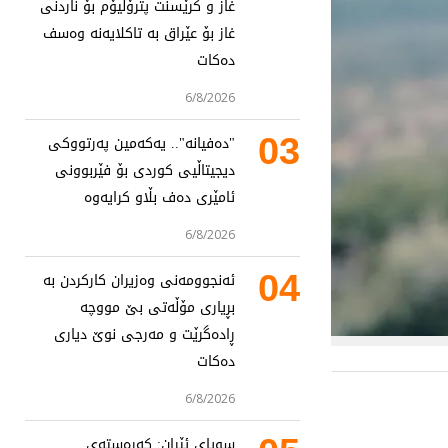
غاز و کرێسنت پترۆلیۆم بۆ ناردنی
غاز بۆ عێراق بە تاکلایەنە وەسف
دەکات
6/8/2026
03
"دەفیانە".. یەکەمین پەرتووکی
دیجیتاڵیی کوردی بۆ فێربوونی
ئامێری دەف بڵاو کرایەوە
6/8/2026
04
ئەنجوومەنی وەزیران کارکردن بە
بڕیاری مۆڵەتی بێ مووچە
ڕادەگرێت و مەرجی نوێ دیاری
دەکات
6/8/2026
سوپای ئێران: کەرەستەی