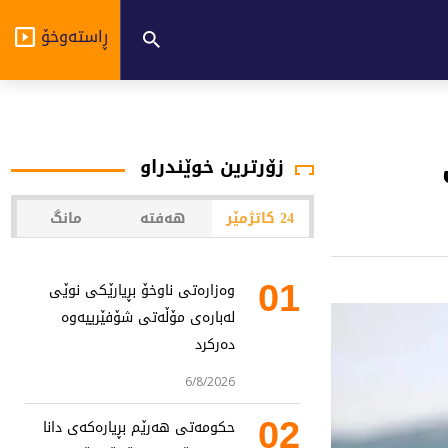
ڕاستەوخۆ
زۆرترین خوێندراو
24 کاتژمێر
هەفتە
مانگ
01
وەزارەتی ناوخۆ بڕیارێکی نوێی
لەبارەی مۆڵەتی شۆفێرییەوە
دەرکرد
6/8/2026
02
حکومەتی هەرێم بڕیارەکەی دانا