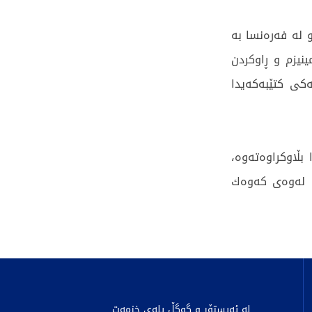
و لە فەرەنسا بە
نیزم و ڕاوکردن
شەکی کتێبەکەیدا
بڵاوکراوەتەوە،
لەوه‌ی كه‌وه‌ك
لە ئەپستۆر و گوگڵ پلەی خزمەت