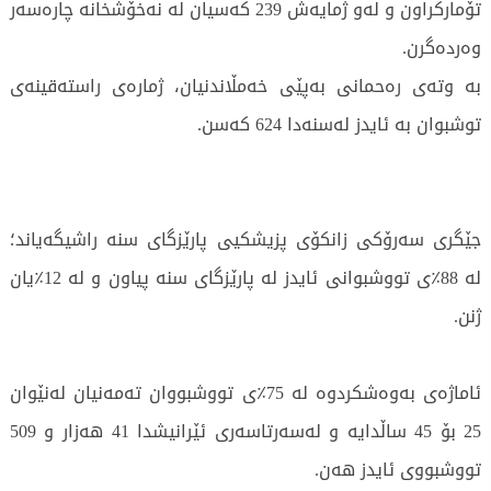
تۆماركراون و له‌و ژمایه‌ش 239 کەسیان لە نەخۆشخانە چارەسەر
وەردەگرن.
بە وتەی ره‌حمانی بەپێی خەمڵاندنیان، ژمارەی راسته‌قینه‌ی
توشبوان به‌ ئایدز له‌سنه‌دا 624 کەسن.
جێگری سەرۆکی زانکۆی پزیشکیی پارێزگای سنە راشیگه‌یاند؛
له‌ 88٪ی تووشبوانی ئایدز لە پارێزگای سنە پیاون و له‌ 12٪یان
ژنن.
ئاماژه‌ی به‌وه‌شكردوه‌ له‌ 75٪ی تووشبووان تەمەنیان لەنێوان
25 بۆ 45 ساڵدایه‌ و له‌سه‌رتاسه‌ری ئێرانیشدا 41 هەزار و 509
تووشبووی ئایدز هەن.