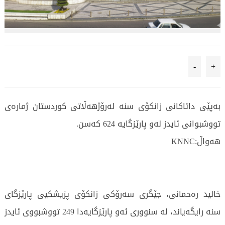
-
+
بەپێی داتاكانی زانكۆی سنه‌ له‌رۆژهه‌ڵاتی كوردستان ژمارەی
تووشبوانی ئایدز لەو پارێزگایە 624 کەسن.
هەواڵ:KNNC
خالید رەحمانی، جێگری سەرۆکی زانکۆی پزیشکیی پارێزگای
سنە رایگەیاند، لە سنووری ئەو پارێزگایەدا 249 تووشبووی ئایدز