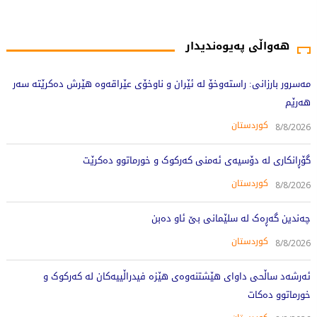
13423 جار خوێندراوەتەوە
هەواڵی پەیوەندیدار
مەسرور بارزانی: راستەوخۆ لە ئێران و ناوخۆی عێراقەوە هێرش دەکرێتە سەر
هەرێم
کوردستان
8/8/2026
گۆڕانکاری لە دۆسیەی ئەمنی کەرکوک و خورماتوو دەکرێت
کوردستان
8/8/2026
چەندین گەڕەک لە سلێمانی بێ ئاو دەبن
کوردستان
8/8/2026
ئەرشەد ساڵحی داوای هێشتنەوەی هێزە فیدراڵییەکان لە کەرکوک و
خورماتوو دەکات