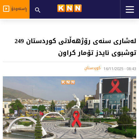
ڕاستەوخۆ
له‌شاری سنه‌ی رۆژهه‌ڵاتی كوردستان 249
توشبوی ئایدز تۆمار كراون
کوردستان
08:43 - 16/11/2025