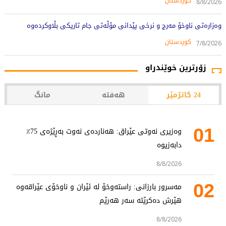
کوردستان
8/8/2026
وەزارەتی ناوخۆ مەرج و نرخی پێدانی مۆڵەتی جام تاریکی بڵاوکردەوە
کوردستان
7/8/2026
زۆرترین خوێندراو
24 کاتژمێر
هەفتە
مانگ
01
وەزیری نەوتی عێراق: هەناردەی نەوت بەڕێژەی 75٪
دابەزیوە
8/8/2026
02
مەسرور بارزانی: راستەوخۆ لە ئێران و ناوخۆی عێراقەوە
هێرش دەکرێتە سەر هەرێم
8/8/2026