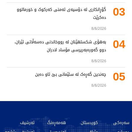
03
گۆڕانکاری لە دۆسیەی ئەمنی کەرکوک و خورماتوو
دەکرێت
8/8/2026
04
بەهۆی شکستهێنان لە رووخاندنی دەسەڵاتی ئێران،
دوو گەورەبەرپرسی مۆساد لادران
8/8/2026
05
چەندین گەڕەک لە سلێمانی بێ ئاو دەبن
8/8/2026
سەرەکی
کوردستان
هەمەڕەنگ
ئەرشیف