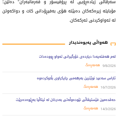
سەرقاڵی زیادەڕۆیی لە پرۆفیسۆر و فەرمانبەران" دەڵێن؛
مۆبایلە زیرەکەکان دەبێتە هۆی بەفیڕۆدانی کات و دواکەوتن
لە تەواوکردنی ئەرکەکان.
864 جار خوێندراوەتەوە
هەواڵی پەیوەندیدار
لەم هەفتەیەدا دیاردەی خۆرگیرانی تەواو ڕوودەدات
هەمەڕەنگ
9/8/2026
ئاراس سەعید نوێترین بەرهەمی چاپکراوی بڵاوکردەوە
هەمەڕەنگ
16/7/2026
حه‌ڤده‌مین فێستیڤاڵی نێوده‌وڵه‌تی به‌درخان له‌ ئیتاڵیا به‌ڕێوه‌ده‌چێت
هەمەڕەنگ
14/3/2026