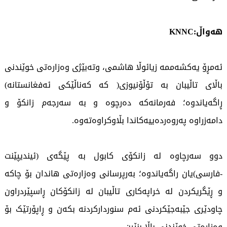
هەواڵ:KNNC
ئەمڕۆ یەکشەممە زیائوڵا هاشمی، وتەبێژی وەزارەتی خوێندنی
باڵای تاڵیبان بە تۆڵۆنیوزی( کە کەناڵێکی ئەفغانستانە)
ڕاگەیاندوە؛ فەرمانەکە دەرچوە و بە سەرجەم زانکۆ و
دامەزراوە پەروەردەییەکاندا بڵاوکراوەتەوە.
دوو سەرچاوە لە زانکۆی کابول بە پێگەی (ئیندیپێنت
-فارسی)یان راگەیاندوە؛ بەرپرسانی وەزارەتی هاندان بۆ چاکە
و ڕێگریکردن لە خراپەکاری تاڵیبان لە زانکۆکان ڕاسپێردراون
چاودێری جێبەجێکردنی ئەم سنوردارکردنە بکەن و ڕاپۆرتێک بۆ
وەزارەتی خوێندنی باڵا بنێرن.