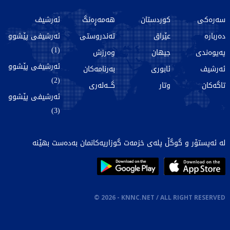
سەرەکی
کوردستان
هەمەڕەنگ
ئەرشیف
دەربارە
عێراق
تەندروستی
ئەرشیفی پێشوو
(1)
پەیوەندی
جیهان
وەرزش
ئەرشیفی پێشوو
ئەرشیف
ئابوری
بەرنامەکان
(2)
تاگەکان
وتار
گـــەلەری
ئەرشیفی پێشوو
(3)
لە ئەپستۆر و گوگڵ پلەی خزمەت گوزاریەکانمان بەدەست بهێنە
©
2026
- KNNC.NET / ALL RIGHT RESERVED