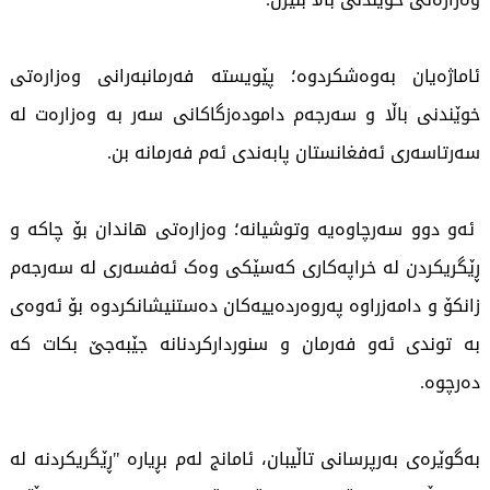
ئاماژەیان بەوەشکردوە؛ پێویستە فەرمانبەرانی وەزارەتی
خوێندنی باڵا و سەرجەم دامودەزگاکانی سەر بە وەزارەت لە
سەرتاسەری ئەفغانستان پابەندی ئەم فەرمانە بن.
ئەو دوو سەرچاوەیە وتوشیانە؛ وەزارەتی هاندان بۆ چاکە و
ڕێگریکردن لە خراپەکاری کەسێکی وەک ئەفسەری لە سەرجەم
زانکۆ و دامەزراوە پەروەردەییەکان دەستنیشانکردوە بۆ ئەوەی
بە توندی ئەو فەرمان و سنوردارکردنانە جێبەجێ بکات کە
دەرچوە.
بەگوێرەی بەرپرسانی تاڵیبان، ئامانج لەم بڕیارە "ڕێگریکردنە لە