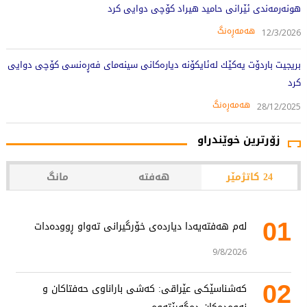
هونەرمەندی ئێرانی حامید هیراد کۆچی دوایی کرد
هەمەڕەنگ
12/3/2026
بریجیت باردۆت یه‌كێك له‌ئایكۆنه‌ دیاره‌كانی سینه‌مای فه‌ڕه‌نسی كۆچی دوایی
كرد
هەمەڕەنگ
28/12/2025
زۆرترین خوێندراو
24 کاتژمێر
هەفتە
مانگ
01
لەم هەفتەیەدا دیاردەی خۆرگیرانی تەواو ڕوودەدات
9/8/2026
02
کەشناسێکی عێراقی: کەشی باراناوی حەفتاکان و