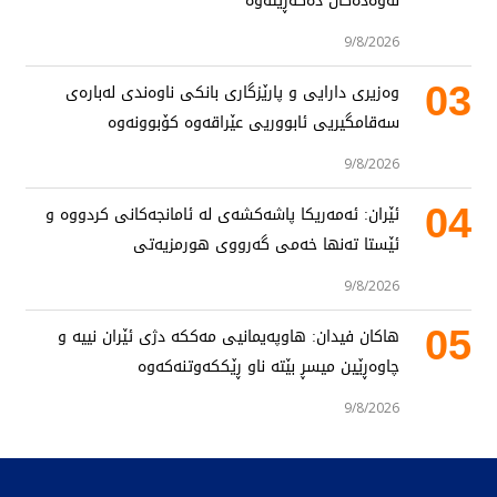
نەوەدەکان دەگەڕێتەوە
9/8/2026
03
وەزیری دارایی و پارێزگاری بانکی ناوەندی لەبارەی
سەقامگیریی ئابووریی عێراقەوە کۆبوونەوە
9/8/2026
04
ئێران: ئەمەریکا پاشەکشەی لە ئامانجەکانی کردووە و
ئێستا تەنها خەمی گەرووی هورمزیەتی
9/8/2026
05
هاکان فیدان: هاوپەیمانیی مەککە دژی ئێران نییە و
چاوەڕێین میسڕ بێتە ناو ڕێککەوتنەکەوە
9/8/2026