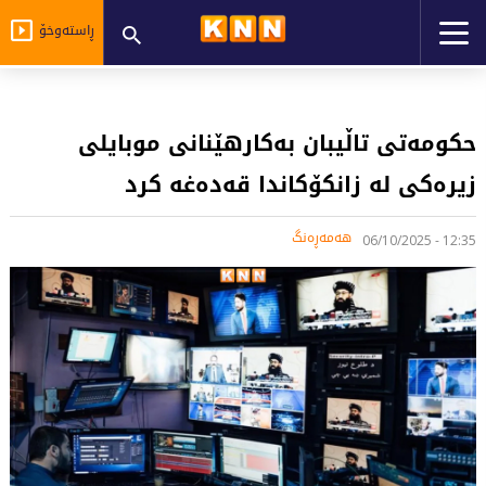
ڕاستەوخۆ
حکومەتی تاڵیبان بەکارهێنانی موبایلی
زیرەکی لە زانکۆکاندا قەدەغە کرد
هەمەڕەنگ
12:35 - 06/10/2025