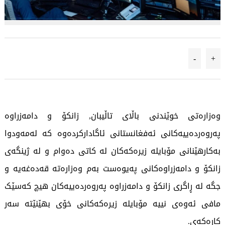
-
+
وەزارەتی خوێندنی باڵای تاڵیبان, زانکۆ و دامەزراوە
پەروەردەییەکانی ئەفغانستانی ئاگادارکردەوە کە لەمەودوا
بەکارهێنانی مۆبایلە زیرەکەکان لە کاتی دەوام و لە ژینگەی
زانکۆ و دامەزراوەکانی پەیوەست بەم وەزارەتە قەدەغەیە و
جگە لە ڕاگری زانکۆ و دامەزراوە پەروەردەییەکان هیچ کەسێک
مافی ئەوەی نییە مۆبایلە زیرەکەکانی خۆی بهێنێتە سەر
کارەکەی.