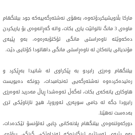
ماركا بڵاویشیكردۆتەوە، بەهۆی نەشتەرگەییەكە جود بیلنگهام
ماوەی 3 مانگ ناتوانێت یاری بكات، واتە گەڕانەوەی بۆ یاریكردن
دەكەوێتە ناوەراستی مانگی ئۆكتۆبەرەوە، بەو پێیەی
مۆندیالی یانەكان لە ناوەڕاستی مانگی داهاتودا كۆتایی دێت.
بیلنگهام وەرزی رابردو بە پێكراوی لە شانیدا بەڕێكرد و
رەتیدەكردەوە نەشتەرگەیی ئەنجامبدات، چونكە دەیویست
هاوكاری یانەكەی بكات، لەگەڵ ئەوەشدا ڕیاڵ مەدرید لەوەرزی
رابرودا جگە لە جامی سوپەری ئەوروپا، هیچ نازناوێكی تری
بەدەست نەهێنا.
دوركەوتنەوەی بیلنگهام پلانەكانی چابی ئەلۆنسۆ تێكدەدات،
بەو پێیەی ئەستێرە ئینگلیزەكە ئەندامێكی گرنگی پرۆژەی