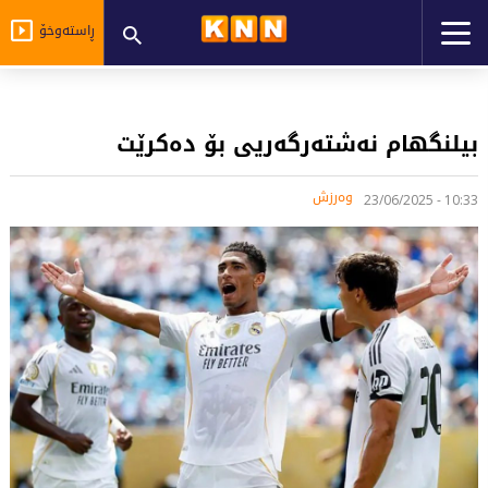
ڕاستەوخۆ
بیلنگهام نەشتەرگەریی بۆ دەكرێت
وەرزش
10:33 - 23/06/2025