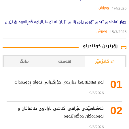
وەرزش
1/4/2026
چوار ئەندامی تیمی تۆپی پێی ژنانی ئێران لە ئوسترالیاوە گەڕانەوە بۆ ئێران
وەرزش
15/3/2026
زۆرترین خوێندراو
24 کاتژمێر
هەفتە
مانگ
01
لەم هەفتەیەدا دیاردەی خۆرگیرانی تەواو ڕوودەدات
9/8/2026
02
کەشناسێکی عێراقی: کەشی باراناوی حەفتاکان و
نەوەدەکان دەگەڕێتەوە
9/8/2026