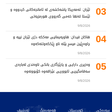
03
ئێران: ئەمەریکا پاشەکشەی لە ئامانجەکانی کردووە و
ئێستا تەنها خەمی گەرووی هورمزیەتی
9/8/2026
04
هاکان فیدان: هاوپەیمانیی مەککە دژی ئێران نییە و
چاوەڕێین میسڕ بێتە ناو ڕێککەوتنەکەوە
9/8/2026
05
وەزیری دارایی و پارێزگاری بانکی ناوەندی لەبارەی
سەقامگیریی ئابووریی عێراقەوە کۆبوونەوە
9/8/2026
سەرەکی
کوردستان
هەمەڕەنگ
ئەرشیف