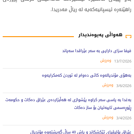
راهێنەرە ئیسپانیەكەیە لە ریاڵ مەدریدا.
834 جار خوێندراوەتەوە
هەواڵی پەیوەندیدار
فیفا سزای دارایی بە سەر عێراقدا سەپاند
وەرزش
13/7/2026
بەهۆی مۆندیالەوە کاتی دەوام لە ئوردن کەمکرایەوە
وەرزش
3/6/2026
بەغدا بە پاسی سەر کراوە پێشوازی لە هەڵبژاردەی عێراق دەکات و حکومەت
ڕێوڕەسمی تایبەتیان بۆ ساز دەکات
وەرزش
3/4/2026
عێراق بۆلیڤیای تێکشکاند و پاش 40 ساڵ گەیشتەوە مۆندیال