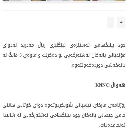
-
+
جود بیلنگهامی ئەستێرەی ئینگلیزی ریاڵ مەدرید لەدوای
مۆندیالی یانەكان نەشتەرگەیی بۆ دەكرێت و ماوەی 3 مانگ لە
یانەكەشی دوردەكەوێتەوە.
هەواڵ:KNNC
رۆژنامەی ماركای ئیسپانی بڵاویكردۆتەوە دوای كۆتایی هاتنی
جامی جیهانی یانەكان جود بیلنگهامی نەشتەرگەیی لە شانیدا
ئەنجامدەدات.