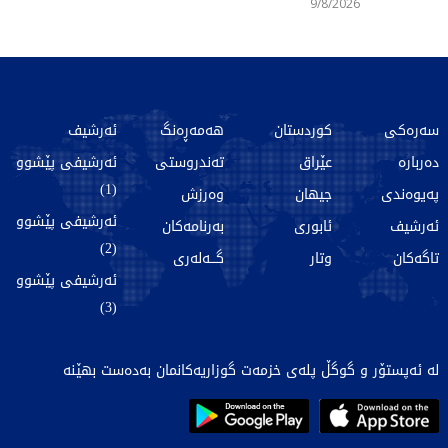
9/8/2026
سەرەکی
کوردستان
هەمەڕەنگ
ئەرشیف
دەربارە
عێراق
تەندروستی
ئەرشیفی پێشوو
(1)
پەیوەندی
جیهان
وەرزش
ئەرشیفی پێشوو
ئەرشیف
ئابوری
بەرنامەکان
(2)
تاگەکان
وتار
گـــەلەری
ئەرشیفی پێشوو
(3)
لە ئەپستۆر و گوگڵ پلەی خزمەت گوزاریەکانمان بەدەست بهێنە