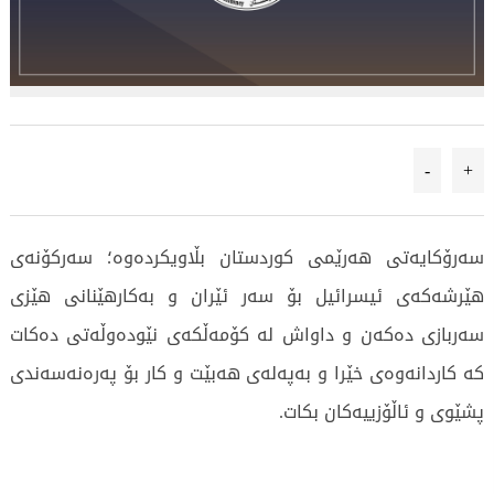
-
+
سەرۆكایەتی هەرێمی كوردستان بڵاویكردەوە؛ سه‌ركۆنه‌ى
هێرشه‌كه‌ى ئيسرائيل بۆ سه‌ر ئێران و به‌كارهێنانى هێزى
سه‌ربازى ده‌كه‌ن و داواش لە كۆمەڵكەی نێودەوڵەتی دەكات
كه‌ كاردانه‌وه‌ى خێرا و به‌په‌له‌ى هه‌بێت و كار بۆ پەرەنەسەندی
پشێوی و ئاڵۆزییەكان بكات.