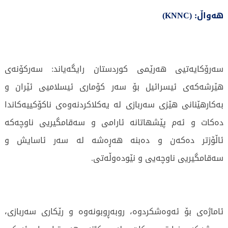
هەواڵ: (KNNC)
سه‌رۆكايه‌تيى هه‌رێمى كوردستان رایگەیاند: سه‌ركۆنه‌ى
هێرشه‌كه‌ى ئيسرائيل بۆ سه‌ر كۆمارى ئيسلاميى ئێران و
به‌كارهێنانى هێزى سه‌ربازى له‌ يه‌كلاكردنه‌وه‌ى ناكۆكييه‌كاندا
ده‌كات و ئه‌م پێشهاتانه‌ ئارامى و سه‌قامگيريى ناوچه‌كه‌
ئاڵۆزتر ده‌كه‌ن و ده‌بنه‌ هه‌ڕه‌شه‌ له‌ سه‌ر ئاسايش و
سه‌قامگيريى ناوچه‌يى و نێوده‌وڵه‌تى.
ئاماژەی بۆ ئەوەشكردوە، روبه‌ڕوبونه‌وه‌ و رێكارى سه‌ربازى،