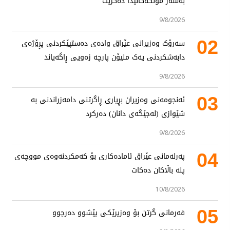
بەسەر موڵکەکانیدا دەگرێت
9/8/2026
02
سەرۆک وەزیرانی عێراق وادەی دەستپێکردنی پڕۆژەی
دابەشکردنی یەک ملیۆن پارچە زەویی ڕاگەیاند
9/8/2026
03
ئەنجومەنی وەزیران بڕیاری ڕاگرتنی دامەزراندنی بە
شێوازی (لەجێگەی دانان) دەرکرد
9/8/2026
04
پەرلەمانی عێراق ئامادەکاری بۆ کەمکردنەوەی مووچەی
پلە باڵاکان دەکات
10/8/2026
05
فەرمانی گرتن بۆ وەزیرێکی پێشوو دەرچوو