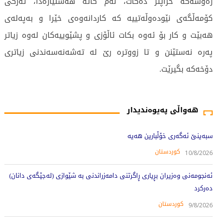
ره‌وشه‌كه‌ خراپتر ده‌كات، له‌م كاته‌‌ هه‌ستياره‌دا، ئه‌ركى
كۆمه‌ڵگه‌ى نێوده‌وڵه‌تييه‌ كه‌ كاردانه‌وه‌ى خێرا و به‌په‌له‌ى
هه‌بێت و كار بۆ ئه‌وه‌ بكات ئاڵۆزى و پشێوييه‌كان له‌وه‌ زياتر
په‌ره‌ نه‌ستێنن و تا زووتره‌ رێ له‌ ته‌شه‌نه‌سه‌ندنى زياترى
دۆخه‌كه‌ بگيرێت.
372 جار خوێندراوەتەوە
هەواڵی پەیوەندیدار
سبەینێ ئەگەری خۆڵبارین هەیە
کوردستان
10/8/2026
ئەنجومەنی وەزیران بڕیاری ڕاگرتنی دامەزراندنی بە شێوازی (لەجێگەی دانان)
دەرکرد
کوردستان
9/8/2026