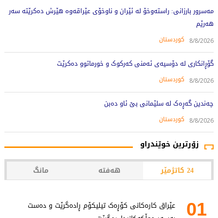
مەسرور بارزانی: راستەوخۆ لە ئێران و ناوخۆی عێراقەوە هێرش دەکرێتە سەر
هەرێم
کوردستان
8/8/2026
گۆڕانکاری لە دۆسیەی ئەمنی کەرکوک و خورماتوو دەکرێت
کوردستان
8/8/2026
چەندین گەڕەک لە سلێمانی بێ ئاو دەبن
کوردستان
8/8/2026
زۆرترین خوێندراو
24 کاتژمێر
هەفتە
مانگ
01
عێراق کارەکانی کۆڕەک تیلیکۆم ڕادەگرێت و دەست