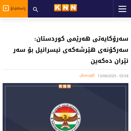
ڕاستەوخۆ
سەرۆكایەتی هەرێمی كوردستان:
سه‌ركۆنه‌ى هێرشه‌كه‌ى ئيسرائيل بۆ سه‌ر
ئێران ده‌كه‌ین
کوردستان
03:58 - 13/06/2025