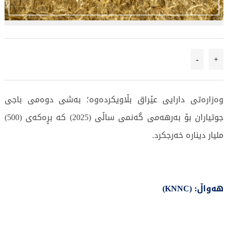
-
+
وەزارەتی دارایی عێراق بڵاویکردەوە؛ بەشی دوەمی باجی
جوتیاران بۆ بەرهەمی گەنمی ساڵی (2025) کە بڕەكەی (500)
ملیار دینارە خەرجكرد.
هەواڵ: (KNNC)