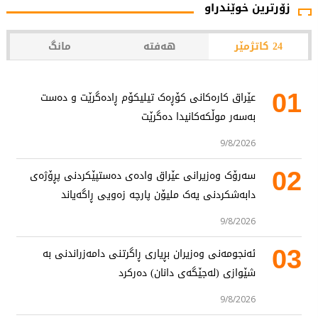
زۆرترین خوێندراو
24 کاتژمێر
هەفتە
مانگ
01
عێراق کارەکانی کۆڕەک تیلیکۆم ڕادەگرێت و دەست
بەسەر موڵکەکانیدا دەگرێت
9/8/2026
02
سەرۆک وەزیرانی عێراق وادەی دەستپێکردنی پڕۆژەی
دابەشکردنی یەک ملیۆن پارچە زەویی ڕاگەیاند
9/8/2026
03
ئەنجومەنی وەزیران بڕیاری ڕاگرتنی دامەزراندنی بە
شێوازی (لەجێگەی دانان) دەرکرد
9/8/2026