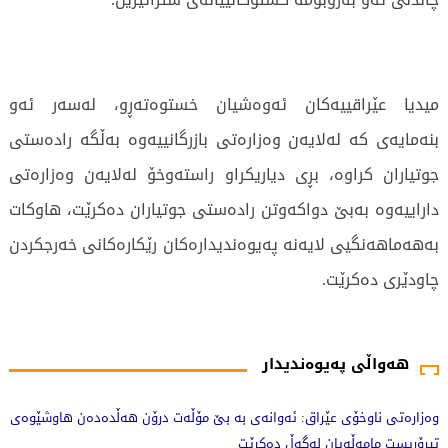
میدیا عێراقییەكان ئەوەشیان خستوەتەڕو، لەسەر ئەو
بنەمایەی كە لەلایەن وەزارەتی بازرگانییەوە بەڵگە رادەستی
جوتیاران كراوە، بڕی دیاریكراو راستەوخۆ لەلایەن وەزارەتی
داراییەوە بەبێ دواكەوتن رادەستی جوتیاران دەكرێت، هاوكات
بەهەماهەنگیی لایەنە پەیوەندیدارەكان رێكارەكانی خەرجكردن
چاودێری دەكرێت.
420 جار خوێندراوەتەوە
هەواڵی پەیوەندیدار
وەزارەتی ناوخۆی عێراق: ئەوانەی بە بێ مۆڵەت درۆن هەڵدەدەن هاوشێوەی
تیرۆریست مامەڵەیان لەگەڵ دەکرێت