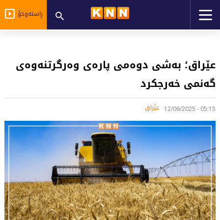
ڕاستەوخۆ
عێراق؛ بەشی دوەمی پارەی وەرگرتنەوەی
گەنمی خەرجكرد
عێراق
05:15 - 12/06/2025