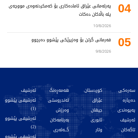
04
پەرلەمانی عێراق ئامادەکاری بۆ کەمکردنەوەی مووچەی
پلە باڵاکان دەکات
10/8/2026
05
فەرمانی گرتن بۆ وەزیرێکی پێشوو دەرچوو
9/8/2026
سەرەکی
کوردستان
هەمەڕەنگ
ئەرشیف
دەربارە
عێراق
تەندروستی
ئەرشیفی پێشوو
(1)
پەیوەندی
جیهان
وەرزش
ئەرشیفی پێشوو
ئەرشیف
ئابوری
بەرنامەکان
(2)
تاگەکان
وتار
گـــەلەری
ئەرشیفی پێشوو