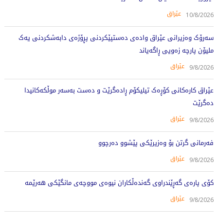
عێراق
10/8/2026
سەرۆک وەزیرانی عێراق وادەی دەستپێکردنی پڕۆژەی دابەشکردنی یەک
ملیۆن پارچە زەویی ڕاگەیاند
عێراق
9/8/2026
عێراق کارەکانی کۆڕەک تیلیکۆم ڕادەگرێت و دەست بەسەر موڵکەکانیدا
دەگرێت
عێراق
9/8/2026
فەرمانی گرتن بۆ وەزیرێکی پێشوو دەرچوو
عێراق
9/8/2026
کۆی پارەی گەڕێندراوی گەندەڵکاران نیوەی مووچەی مانگێکی هەرێمە
عێراق
9/8/2026