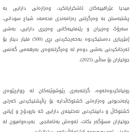
میدیا عێراقییەكان ئاشكرایانكرد، وەزارەتی دارایی بە
پشتبەستن بە وەرگرتنی رەزامەندی محەمەد شیاع سودانی،
سەرۆک وەزیران و رێنماییەکانی وەزیری دارایی، بەشی
ژمێریاری دەستیکردوە بەخەرجكردنی بڕی (500) ملیار دینار بۆ
تەرخانكردنی بەشی دوەم لە وەرگرتنەوەی بەرهەمی گەنمی
جوتیاران بۆ ساڵی (2025).
رونیانكردوەتەوە، گرتنەبەری رێوشوێنەكان لە چوارچێوەی
پابەندبونی وەزارەتی كشتوكاڵدایە بۆ پاڵپشتیکردنی کەرتی
کشتوکاڵ و دابینکردنی نەختینەی دارایی کە بارودۆخ و ژیانی
جوتیاران مسۆگەر بکات، ئەوەش بەئامانجی بەردەوامبون لە
چاندنی ئەو بەروبومە كشتوكاڵییانەی ستراتیژین.