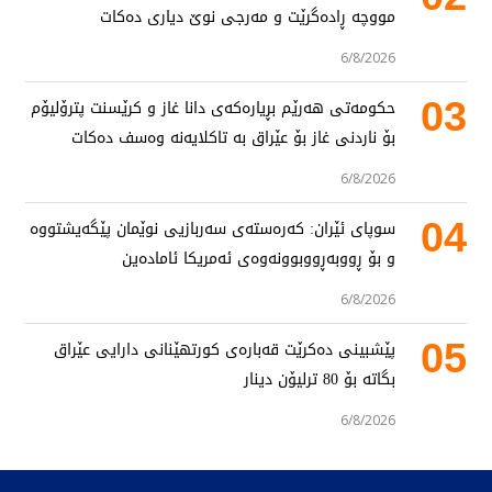
مووچە ڕادەگرێت و مەرجی نوێ دیاری دەکات
6/8/2026
03
حکومەتی هەرێم بڕیارەکەی دانا غاز و کرێسنت پترۆلیۆم
بۆ ناردنی غاز بۆ عێراق بە تاکلایەنە وەسف دەکات
6/8/2026
04
سوپای ئێران: کەرەستەی سەربازیی نوێمان پێگەیشتووە
و بۆ ڕووبەڕووبوونەوەی ئەمریکا ئامادەین
6/8/2026
05
پێشبینی دەکرێت قەبارەی کورتهێنانی دارایی عێراق
بگاتە بۆ 80 ترلیۆن دینار
6/8/2026