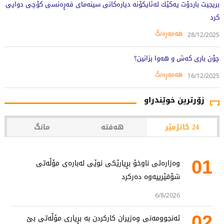
بریجیت باردۆت یه‌كێك له‌ئایكۆنه‌ دیاره‌كانی سینه‌مای فه‌ڕه‌نسی كۆچی دوایی
كرد
هەمەڕەنگ
28/12/2025
چۆن باری کەش و هەوا بزانین؟
هەمەڕەنگ
16/12/2025
زۆرترین خوێندراو
24 کاتژمێر
هەفتە
مانگ
01
وەزارەتی ناوخۆ بڕیارێکی نوێی لەبارەی مۆڵەتی
شۆفێرییەوە دەرکرد
6/8/2026
02
ئەنجوومەنی وەزیران کارکردن بە بڕیاری مۆڵەتی بێ