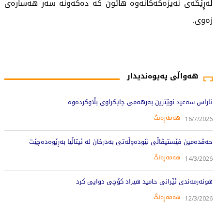
لەڕێگەی نەیزەکەکانەوە هاتون کە دەکەونە سەر هەسارەی
زەوی.
3472 جار خوێندراوەتەوە
هەواڵی پەیوەندیدار
ئاراس سەعید نوێترین بەرهەمی چاپکراوی بڵاوکردەوە
هەمەڕەنگ
16/7/2026
حه‌ڤده‌مین فێستیڤاڵی نێوده‌وڵه‌تی به‌درخان له‌ ئیتاڵیا به‌ڕێوه‌ده‌چێت
هەمەڕەنگ
14/3/2026
هونەرمەندی ئێرانی حامید هیراد کۆچی دوایی کرد
هەمەڕەنگ
12/3/2026