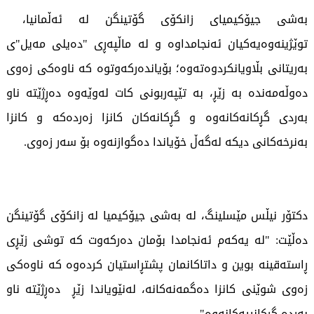
بەشی جیۆکیمیای زانکۆی گۆتینگن لە ئەڵمانیا،
توێژینەوەیەکیان ئەنجامداوە و لە ماڵپەڕی "دەیلی مەیل"ی
بەریتانی بڵاویانکردوەتەوە؛ بۆیاندەرکەوتوە کە ناوەکی زەوی
دەوڵەمەندە بە زێڕ، بە تێپەربونی کات لەوێەوە دەڕژێتە ناو
بەردی گڕکانەکانەوە و گڕکانەکان کانزا زەردەکە و کانزا
بەنرخەکانی دیکە لەگەڵ خۆیاندا دەگوازنەوە بۆ سەر زەوی.
دکتۆر نیڵس مێسلینگ، لە بەشی جیۆکیمیا لە زانکۆی گۆتینگن
دەڵێت: "لە یەکەم ئەنجامدا بۆمان دەرکەوت کە توشی زێڕی
ڕاستەقینە بوین و داتاکانمان پشتڕاستیان کردەوە کە ناوەکی
زەوی شوێنی کانزا دەگمەنەکانە، لەنێویاندا زێڕ دەڕژێتە ناو
بەردە گڕکانییەکانەوە".