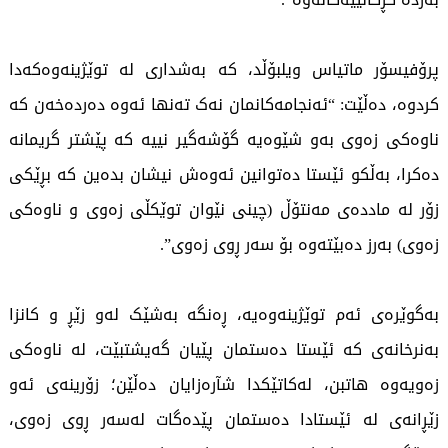
پرۆفیسۆر ماتیاس ویلبۆڵد، کە بەشداری لە توێژینەوەکەدا
کردوە، دەڵێت: “ئەنجامەکانمان نەک تەنها ئەوە دەردەخەن کە
ناوەکی زەوی بەو شێوەیە گۆشەگیر نییە کە پێشتر گریمانە
دەکرا، بەڵکو ئێستا دەتوانین ئەوەش نیشان بدەین کە بڕێکی
زۆر لە ماددەی مەنتۆڵ (چینی نێوان توێکڵی زەوی و ناوەکی
زەوی) بەرز دەبێتەوە بۆ سەر ڕوی زەوی”.
بەگوێرەی ئەم توێژینەوەیە، ڕەنگە بەشێک لەو زێڕ و کانزا
بەنرخانەی کە ئێستا دەستمان پێیان گەیشتبێت، لە ناوەکی
زەویەوە هاتبن، لەکاتێکدا شآرەزایان دەڵێن؛ زۆرینەی ئەو
زێڕانەی لە ئێستادا دەستمان پێدەگات لەسەر ڕوی زەوی،