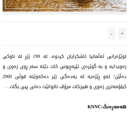
-
+
توێژەرانی ئەڵمانیا ئاشکرایان کردوە، لە 99٪ زێڕ لە ناوکی
زەویدایە و بە گوێرەی تێپەڕبونی کات دێتە سەر ڕوی زەوی و
دەڵێن؛ ئەو ڕێژەیە لە یەدەگی زێر دەکەوێتە قوڵی 2900
کیلۆمەتری زەوی و هیچکات مرۆڤ ناتوانێت دەتی پیی بگات. .
هەمەڕەنگ:KNNC