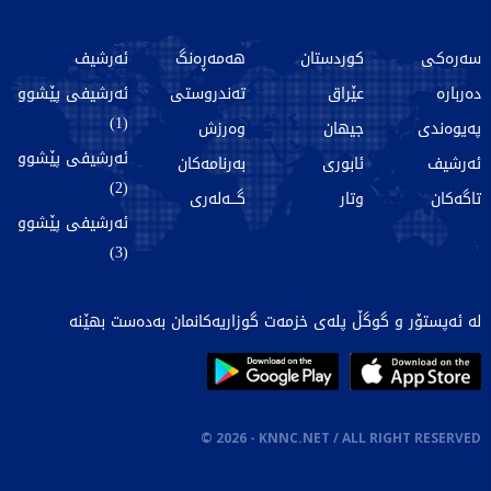
سەرەکی
کوردستان
هەمەڕەنگ
ئەرشیف
دەربارە
عێراق
تەندروستی
ئەرشیفی پێشوو
(1)
پەیوەندی
جیهان
وەرزش
ئەرشیفی پێشوو
ئەرشیف
ئابوری
بەرنامەکان
(2)
تاگەکان
وتار
گـــەلەری
ئەرشیفی پێشوو
(3)
لە ئەپستۆر و گوگڵ پلەی خزمەت گوزاریەکانمان بەدەست بهێنە
©
2026
- KNNC.NET / ALL RIGHT RESERVED