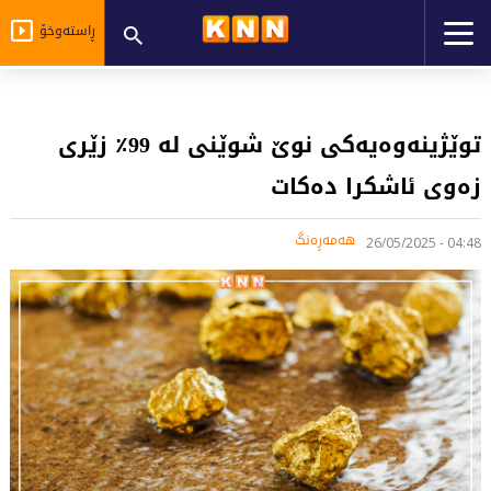
ڕاستەوخۆ
توێژینەوەیەکی نوێ شوێنی لە 99٪ زێری
زەوی ئاشکرا دەکات
هەمەڕەنگ
04:48 - 26/05/2025