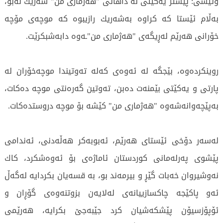
وتیشی: پێشتر یەكێتی لە داهاتی "هەژماری من" شەریك نەبو،
بەڵام ئێستا كە كراوە بەشەریك رازیبوە كە موچەی مۆچە
خۆرانی هەرێم لەڕیگەی "هەژماری من"ـەوە دابەشبكرێت.
روینكردەوە، بێجگە لە ئەوەی كەلە تەوتیندا موچەخۆران لە
پارتی و یەكێتی بێمنەت دەبن، تەوتین گەرەنتی موچە دەكات،
بەپێچەوانەشەوە "هەژماری من" كێشە بۆ موچە دروستدەكات.
لەسەر دۆخی ئێستای هەرێم، ئەبوبەكر هەڵەدنی، ئەندامی
پێشوی پەرلەمانی كوردستان ئاماژەی بۆ ئەوەشكرد، كاك
نەوشیروان خەبات گێڕ و بیرمەند بو، بە قسەیان بكردایە لەگەڵ
ئەو پاكێجە چاكسازییانەی لەلایەن بزوتنەوەی گۆڕان و
ئۆپۆزسیۆن پێشكەشیان كرد جێبەجێ بكرایە، هەرێمی