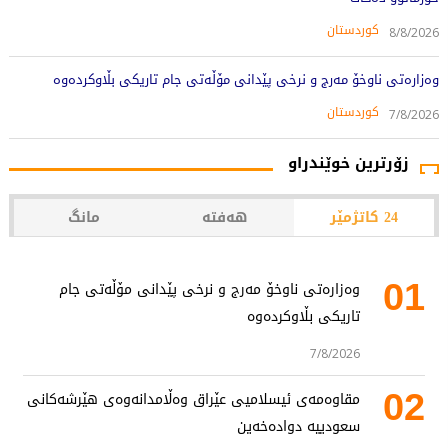
کوردستان
8/8/2026
وەزارەتی ناوخۆ مەرج و نرخی پێدانی مۆڵەتی جام تاریکی بڵاوکردەوە
کوردستان
7/8/2026
زۆرترین خوێندراو
24 کاتژمێر
هەفتە
مانگ
01
وەزارەتی ناوخۆ مەرج و نرخی پێدانی مۆڵەتی جام
تاریکی بڵاوکردەوە
7/8/2026
02
مقاوەمەی ئیسلامیی عێراق وەڵامدانەوەی هێرشەکانی
سعودییە دوادەخەین