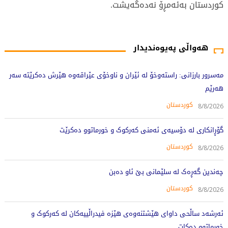
كوردستان بەئەمڕۆ نەدەگەیشت.
1690 جار خوێندراوەتەوە
هەواڵی پەیوەندیدار
مەسرور بارزانی: راستەوخۆ لە ئێران و ناوخۆی عێراقەوە هێرش دەکرێتە سەر
هەرێم
کوردستان
8/8/2026
گۆڕانکاری لە دۆسیەی ئەمنی کەرکوک و خورماتوو دەکرێت
کوردستان
8/8/2026
چەندین گەڕەک لە سلێمانی بێ ئاو دەبن
کوردستان
8/8/2026
ئەرشەد ساڵحی داوای هێشتنەوەی هێزە فیدراڵییەکان لە کەرکوک و
خورماتوو دەکات