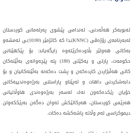
ئەبوبەكر هەڵەدنی، ئەندامی پێشوی پەرلەمانی كوردستان
لەبەرنامەی رۆژەڤی (KNNC)ـدا كە كاتژمێر (10:00)ـی ئەمشەو
بەكاتی هەولێر بڵاودەكرێتەوە رایگەیاند: بۆ پێكهێنانی
حكومەت، پارتی و یەكێتی (180) پلە پێچەوانەی بەڵێنەكان
كاتی هەڵبژاردن كاردەكەن و پشت دەكەنە بەڵێنەكانیان و بۆ
دابەشكردنی داهات و لەپێناو پاراستنی بەرژەوەندییەكانی
خۆیان رێكدەكەون نەك لەسەر بەرژەوەندی هاوڵاتیانی
هەرێمی كوردستان، هەركاتێكش ئەوان دەگەن بەرێككەوتن
دیموكراسی لەم وڵاتە پاشەكشە دەكات.