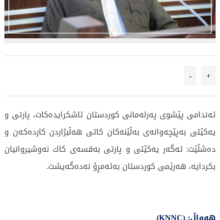
-
+
ئەندامی پێشوی پەرلەمانی كوردستان ئاشكرایدەكات، پارتی و
یەكێتی بەپێچەوانەی بەڵێنەكان كاتی هەڵبژاردن كاردەكەن و
دەشڵێت: ئەگەر یەكێتی و پارتی بەقسەی كاك نەوشیروانیان
بكردایە، هەرێمی كوردستان بەئەمڕۆ نەدەگەیشت.
هەواڵ: (KNNC)