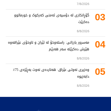
7/8/2026
03
گۆڕانکاری لە دۆسیەی ئەمنی کەرکوک و خورماتوو
دەکرێت
8/8/2026
04
مەسرور بارزانی: راستەوخۆ لە ئێران و ناوخۆی عێراقەوە
هێرش دەکرێتە سەر هەرێم
8/8/2026
05
وەزیری نەوتی عێراق: هەناردەی نەوت بەڕێژەی 75٪
دابەزیوە
8/8/2026