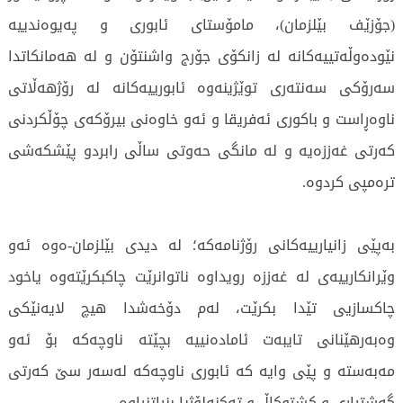
(جۆزێف بێلزمان)، مامۆستاى ئابورى و پەیوەندییە
نێودەوڵەتییەکانە لە زانکۆى جۆرج واشنتۆن و لە هەمانکاتدا
سەرۆکى سەنتەرى توێژینەوە ئابورییەکانە لە رۆژهەڵاتى
ناوەڕاست و باکورى ئەفریقا و ئەو خاوەنى بیرۆکەى چۆڵکردنى
کەرتى غەززەیە و لە مانگى حەوتى ساڵى رابردو پێشکەشى
ترەمپى کردوە.
بەپێی زانیارییەکانى رۆژنامەکە؛ لە دیدى بێلزمان-ەوە ئەو
وێرانکارییەى لە غەززە رویداوە ناتوانرێت چاکبکرێتەوە یاخود
چاکسازیی تێدا بکرێت، لەم دۆخەشدا هیچ لایەنێکى
وەبەرهێنانى تایبەت ئامادەنییە بچێتە ناوچەکە بۆ ئەو
مەبەستە و پێی وایە کە ئابورى ناوچەکە لەسەر سێ کەرتى
گەشتیارى و کشتوکاڵ و تەکنەلۆژیا بنیاتنراوە.