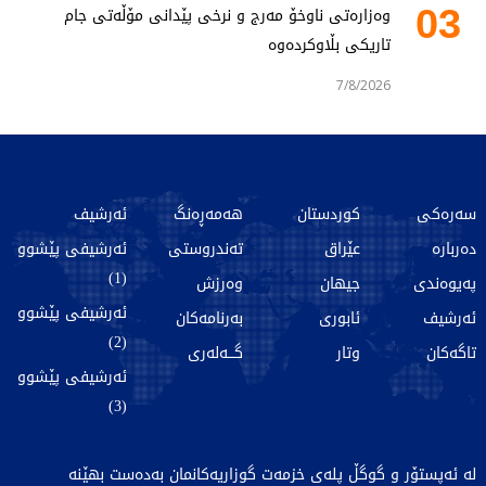
03
وەزارەتی ناوخۆ مەرج و نرخی پێدانی مۆڵەتی جام
تاریکی بڵاوکردەوە
7/8/2026
سەرەکی
کوردستان
هەمەڕەنگ
ئەرشیف
دەربارە
عێراق
تەندروستی
ئەرشیفی پێشوو
(1)
پەیوەندی
جیهان
وەرزش
ئەرشیفی پێشوو
ئەرشیف
ئابوری
بەرنامەکان
(2)
تاگەکان
وتار
گـــەلەری
ئەرشیفی پێشوو
(3)
لە ئەپستۆر و گوگڵ پلەی خزمەت گوزاریەکانمان بەدەست بهێنە