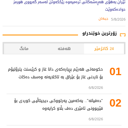
ئێران:بەهۆی هەڕەشەکانی ترەمپەوە رێککەوتن لەسەر گەرووی هورمز
دوادەکەوێت
جیهان
5/8/2026
زۆرترین خوێندراو
24 کاتژمێر
هەفتە
مانگ
01
حکومەتی هەرێم بڕیارەکەی دانا غاز و کرێسنت پترۆلیۆم
بۆ ناردنی غاز بۆ عێراق بە تاکلایەنە وەسف دەکات
6/8/2026
02
"دەفیانە".. یەکەمین پەرتووکی دیجیتاڵیی کوردی بۆ
فێربوونی ئامێری دەف بڵاو کرایەوە
6/8/2026