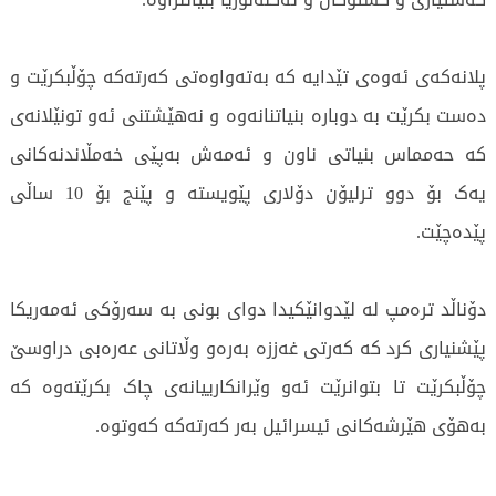
پلانەکەى ئەوەى تێدایە کە بەتەواوەتى کەرتەکە چۆڵبکرێت و
دەست بکرێت بە دوبارە بنیاتنانەوە و نەهێشتنى ئەو تونێلانەى
کە حەمماس بنیاتى ناون و ئەمەش بەپێی خەمڵاندنەکانى
یەک بۆ دوو ترلیۆن دۆلارى پێویستە و پێنج بۆ 10 ساڵى
پێدەچێت.
دۆناڵد ترەمپ لە لێدوانێکیدا دواى بونى بە سەرۆکى ئەمەریکا
پێشنیارى کرد کە کەرتى غەززە بەرەو وڵاتانى عەرەبى دراوسێ
چۆڵبکرێت تا بتوانرێت ئەو وێرانکارییانەى چاک بکرێتەوە کە
بەهۆى هێرشەکانى ئیسرائیل بەر کەرتەکە کەوتوە.
945 جار خوێندراوەتەوە