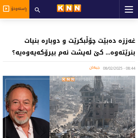
ڕاستەوخۆ
غەززە دەبێت چۆڵبکرێت و دوبارە بنیات
بنرێتەوە... کێ لەپشت ئەم بیرۆکەیەوەیە؟
جیهان
08:44 - 08/02/2025