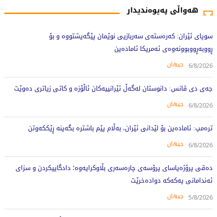
هەواڵی پەیوەندیدار
سوپای ئێران: کەرەستەی سەربازیی نوێمان پێگەیشتووە و بۆ
ڕووبەڕووبوونەوەی ئەمریکا ئامادەین
جیهان
6/8/2026
جەی دی ڤانس: دانوستان لەگەڵ ئێرانییەکان ئاڵۆزە و کاتی زیاتری دەوێت
جیهان
6/8/2026
ترەمپ: ئامادەین بۆ لێدانی ئێران، بەڵام پێم باشترە بگەینە ڕێککەوتن
جیهان
6/8/2026
دەقی پرۆژەیاسای پرۆسەی چارەسەری بڵاوکرایەوە؛ دادگاییکردن و سزای
ئەندامانی پەکەکە دوادەخرێت
جیهان
5/8/2026