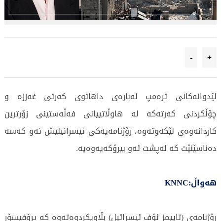
-
+
لێدوانەکانى ترەمپ لەبارەى داهاتوى کەرتى غەززە و
چۆڵکردنى کەرتەکە لە هاوڵاتییانى فەڵەستینى زۆرترین
کاردانەوەى لێکەوتەوە، رۆژنامەیەکى ئیسرائیلیش ئەو کەسە
دەناسێنێت کە لەپشت ئەو بیرۆکەیەوەیە.
هەواڵ:KNNC
رۆژنامەى (تاییمز ئۆف ئیسرائیل) بڵاویکردوەتەوە کە پرۆفیسۆر