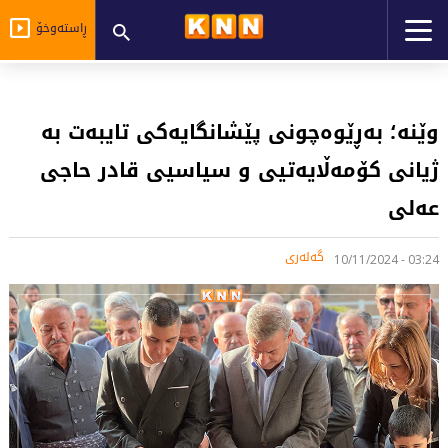
ڕاستەوخۆ
وێنە؛ بەڕێوەچونى پێشانگایەکى تایبەت بە
ژیانى کۆمەڵایەتیی و سیاسیی قادر حاجى
عەلى
گەلەری
03:24 - 10/11/2024