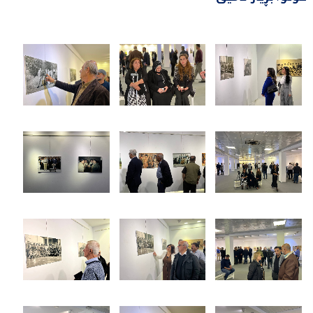
852 جار خوێندراوەتەوە