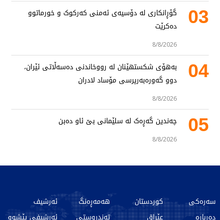
03
گۆڕانکاری لە دۆسیەی ئەمنی کەرکوک و خورماتوو
دەکرێت
8/8/2026
04
بەهۆی شکستهێنان لە رووخاندنی دەسەڵاتی ئێران،
دوو گەورەبەرپرسی مۆساد لادران
8/8/2026
05
چەندین گەڕەک لە سلێمانی بێ ئاو دەبن
8/8/2026
سەرەکی
کوردستان
هەمەڕەنگ
ئەرشیف
دەربارە
عێراق
تەندروستی
ئەرشیفی پێشوو