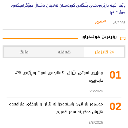
وێنە؛ کچە پارێزەرەکەى پڵنگانى کوردستان لەلایەن ناشناڵ جیۆگرافیکەوە
خەڵات کرا
گەلەری
11/6/2025
زۆرترین خوێندراو
24 کاتژمێر
هەفتە
مانگ
01
وەزیری نەوتی عێراق: هەناردەی نەوت بەڕێژەی 75٪
دابەزیوە
8/8/2026
02
مەسرور بارزانی: راستەوخۆ لە ئێران و ناوخۆی عێراقەوە
هێرش دەکرێتە سەر هەرێم
8/8/2026