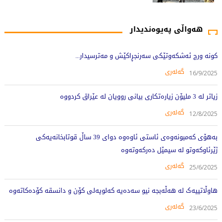
هەواڵی پەیوەندیدار
کونە ورچ ئەشکەوتێکی سەرنجڕاکێش و مەترسیدار...
گەلەری
16/9/2025
زیاتر لە 3 ملیۆن زیارەتکاری بیانی روویان لە عێراق کردووە
گەلەری
12/8/2025
بەهۆى کەمبونەوەى ئاستى ئاوەوە دواى 39 ساڵ قوتابخانەیەکى
ژێرئاوکەوتو لە سیمێل دەرکەوتەوە
گەلەری
25/6/2025
هاوڵاتییەک لە هەڵەبجە نیو سەدەیە کەلوپەلی کۆن و دانسقە کۆدەکاتەوە
گەلەری
23/6/2025