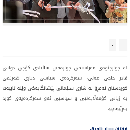
-
+
لە چوارچێوەى مەراسیمى چوارەمین ساڵیادى کۆچى دوایی
قادر حاجی عەلی، سەرکردەی سیاسی دیاری هەرێمی
کوردستان ئەمڕۆ لە شارى سلێمانى پێشانگایەکى وێنە تایبەت
بە ژیانى کۆمەڵایەتیی و سیاسیی ئەو سەرکردەیەى کورد
بەڕێوەچو.
فۆتۆ/ بڕیار نامیق