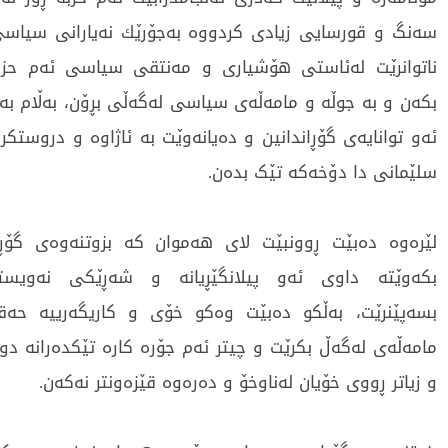
سەنگ و قورسایی زیادی کردووە بەجۆرێك نەیارانی سیاس
ناتوانرێت لەئاستی هۆشیاری و مەنتقی سیاسی ئەم حزبەد
بکەن و بە جوڵە و مامەڵەی سیاسی لەگەڵی بڕۆن، بەڵام بە
ئەو توانایەی گۆڕاندانین و دەیانەوێت بە ئاژاوە و دروستکرد
سلێمانی دا دۆخەکە تێک بدەن.
لێرەوە دەبێت ڕوونبێت لای هەموان کە بزوتنەوەی گۆڕا
بکەوێتە داوی ئەو پیلانگێڕیانە و شەڕێکی نەویست
بسەپێنرێت، بەڵکو دەبێت وەکو خۆی و کاریگەرییە حە
مامەڵەی لەگەڵ بکرێت و چیتر ئەم جۆرە کارە تێکدەرانە دوو
و زیاتر ڕووی خۆیان لەناوخۆ و دەرەوە قێزەونتر نەکەن.