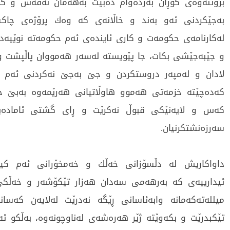
بزوتنەوەی گۆڕان بەردەوام دەبێت بەهەمان نەفەس و کا
بەجێکردنی ئەو بەند و خاڵانەی کە وەك پرۆژەی چاک
لەکارنامەی حکومەت و کاری ئایندەی ئەم حکومەتە نوێیەدا
و جێبەجێشی بکات، جا پێویستە لەسەر هەمووان پاڵپشت و
لادان و لەمپەر دروستکردن و جێ بەجێ نەکردنی ئەم پر
کەدەچێتە خزمەتی هەموو هاوڵاتیانی هەرێمەوە بەبێ جی
کەس و لایەنێکی قبوڵ نەکرێت و ڕای گشتی ئامادەبێ
سەرزەنشتکرنیان.
داواکاریش لە دڵسۆزانی خەڵك و خەمخۆرانی ئەم کی
ئیدارییەی کە بەرهەمی سەدان هەزار تێکۆشەر و خەڵکی
میللەتەکەمانە وابەئاسانی ڕێگە نەدرێت لەلایەن کەسان
تێکبدرێت و بکەوێتە ژێر هەرەشەی لەناوچونەوە، بەڵکو 