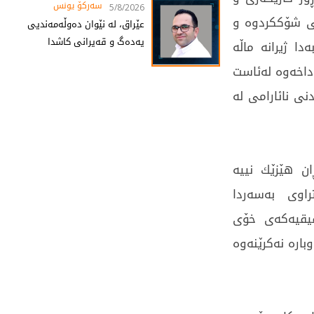
سەرکۆ یونس
5/8/2026
ی شۆكکردوە و
عێراق، لە نێوان دەوڵەمەندیی
یەدەگ و قەیرانی کاشدا
ا ژیرانە ماڵە
داخەوە لەئاست
نی نائارامی لە
ن هێزێك نییە
راوی بەسەردا
قیقیەکەی خۆی
بارە نەکرێنەوە