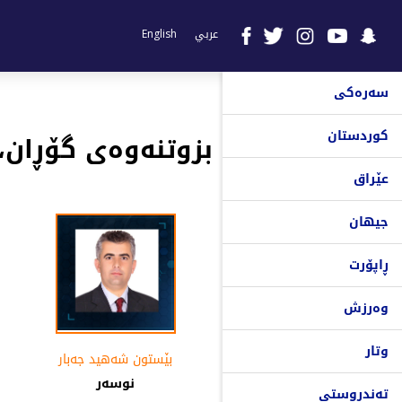
عربي
English
سەرەکی
کوردستان
بزوتنەوەی گۆڕان،
عێراق
جیهان
ڕاپۆرت
وەرزش
وتار
بێستون شه‌هید جه‌بار
نوسه‌ر
تەندروستی