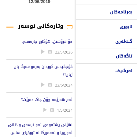
12/06/2019
بەرنامەکان
وتارەکانی نوسەر
ئابوری
گـــەلەری
خۆ فرۆشتن، هۆکارو چارەسەر.
22/5/2026
تاگەکان
کۆچکردنی کوردان بەرەو مەرگ یان
ئەرشیف
ژیان!؟
23/6/2024
ئەم هەرێمە چۆن چاک دەبێت؟
1/5/2024
نهێنی پشتەوەی ئەو ترسەی وڵاتانی
ئەوروپا و ئەمەریکا لە تورکیای ساڵی