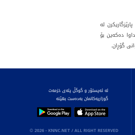
ارێزگاریکرن لە
اوا دەکەین بۆ
نی گۆڕان.
لە ئەپستۆر و گوگڵ پلەی خزمەت
گوزاریەکانمان بەدەست بهێنە
©
2026
- KNNC.NET / ALL RIGHT RESERVED