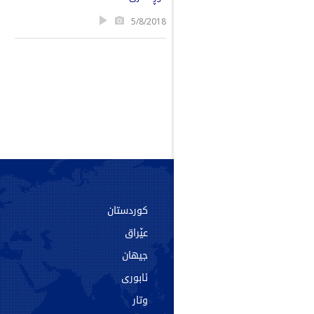
5/8/2018
سەرەکی
کوردستان
دەربارە
عێراق
پەیوەندی
جیهان
ئەرشیف
ئابوری
تاگەکان
وتار