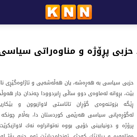
 حزبی پڕۆژە و مناوەراتی سیاسی 
حزبی سیاسی بە هەڕەشە، یان هەڵەشەیی و ئاژاوەگێڕی ناتو
بێت، بڕوانە لەماوەی دوو ساڵی ڕابردوودا چەندان جار هەوڵد
ڕێگە بزوتنەوەی گۆڕان تائاستی لاوازبوون و بێکاریگ
لەگۆڕەپانی سیاسی هەرێمی کوردستان دا، بەڵام چونکە 
پرۆژە و دونیابینی خۆیی بووە نەتوانراوە نەك لاوازبکرێت
موئامەرە و پیلانێك کەدژی ئەنجامدرابێت ئەم حزبە ڕۆژ لە