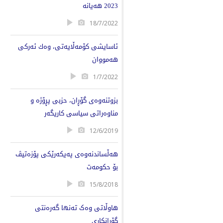
2023 هەیانە
18/7/2022
ئاسایشی کۆمەڵایەتی، وەك ئەرکی
هەمووان
1/7/2022
بزوتنەوەی گۆڕان، حزبی پڕۆژە و
مناوەراتی سیاسی کاریگەر
12/6/2019
هەڵساندنەوەی پەیکەرێکی پۆزەتیڤ
بۆ حکومەت
15/8/2018
هاوڵاتی وەک تەنها گەرەنتی
گۆڕانکاری