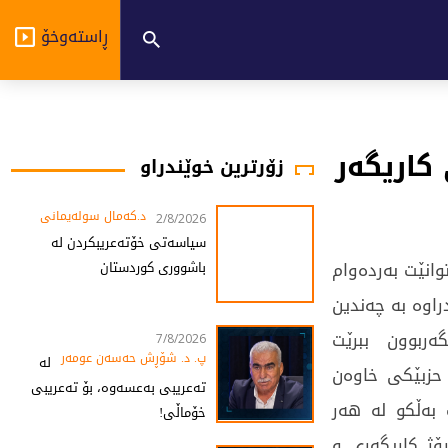
ڕاستەوخۆ
کاریگەر
زۆرترین خوێندراو
د.کەمال سولەیمانی
2/8/2026
سیاسەتی خۆتەعریبکردن لە
انێت بەردەوام
باشووری کوردستان
راوە بە چەندین
ەربوون ببرێت
7/8/2026
پ. د. شۆڕش حەسەن عومەر
لە
حزبێکی خاوەن
تەعریبی بەعسەوە، بۆ تەعریبی
 بەڵکو لە هەر
خۆماڵی!
ڕۆژ کاریگەری و