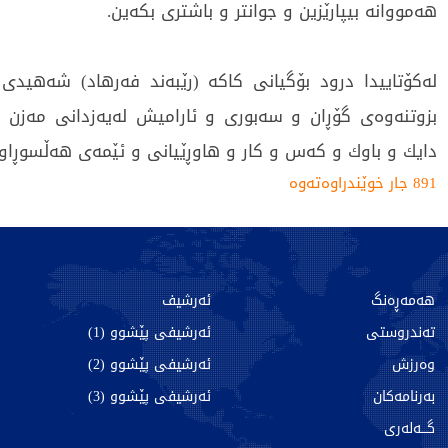
هەمووانە بیپارێزین و جوانتر و باشتری بکەین.
لەکۆتاییدا درود بۆگیانی كاكه‌ (رێبه‌ند فه‌رهاد) شەهیدی پ
بزوتنەوەی گۆڕان و سەبوری و ئارامیش لەیەزدانی مەزن د
دایك و باوك و کەس و کار و هاوڕێیانی و ئێمەی هەڵسوڕاوا
891 جار خوێندراوەتەوە
هەمەڕەنگ
ئەرشیف
تەندروستی
ئەرشیفی پێشوو (1)
وەرزش
ئەرشیفی پێشوو (2)
بەرنامەکان
ئەرشیفی پێشوو (3)
گـــەلەری