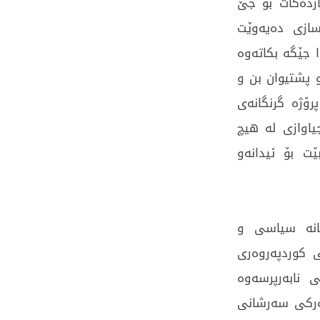
ردەکات بۆ جێ
سازی دەیەوێت
 جێگە بکاتەوە
 پشتیوان بن و
ۆژە گرنگانەی
اوازی لە هیچ
ت بۆ ئیدانەو
انە سیاسی و
 کوردپەروەری
ی نابەرپرسەوە
ئەرکی سەرشانی