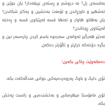
بەقسەی زل؟ بە دروشم و ڕستەی بریقەدار؟ یان جوێن و
تەشهیر و ناوزڕاندن و تۆمەت بەخشین و یەکتر شکاندن؟
یان بەهاتو هاوار و تەنها قسە لەپێناوی قسە و ڕەخنە
لەپێناوی ڕوخاندن؟
نەخێر هەرگیز ئەوانەی سەرەوە باسم کردن چارەسەر نین و
بگرە دۆخەکە خراپتر و ئاڵۆزتر دەکەن.
دەمانەوێت چاکی بکەین؛
تۆی دایک و باوک پەروەردەیەکی جوانی منداڵەکەت بکە،
تۆی مامۆستا میهرەبانی و بەخشندەیی و زانست پەخش
بکە،