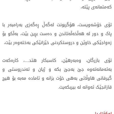
کەمتمانەی پێتە،
تۆی خۆشەویست، هۆگربونت لەگەڵ ڕەگەزی بەرامبەر با
پاک و دور لە هەڵخەڵەتاندن و دەست بڕین بێت، بەڵکو بۆ
زەواجێکی خاوێن و دروستکردنی خێزانێکی بەختەوەر بێت،
تۆی بازرگان، وەبەرهێن، کاسبکار هتد…، کارەکەت
بەئەمانەتەوە جێ بەجێ بکە و ژیان و تەندروستی و
گیرفانی هاوڵاتی بەهی خۆت بزانە و ئامادە مەبە بۆ هیچ
قازانجێک ئەوانە لە بیربکەیت.
لەکۆتایدا،