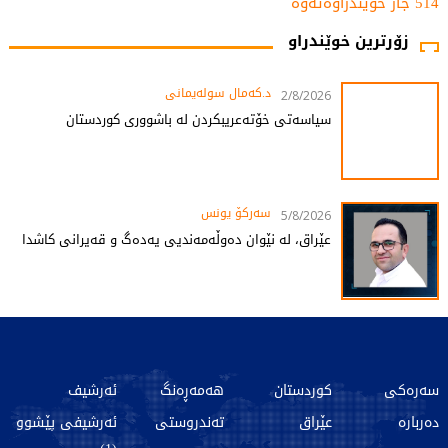
514 جار خوێندراوەتەوە
زۆرترین خوێندراو
د.کەمال سولەیمانی
2/8/2026
سیاسەتی خۆتەعریبکردن لە باشووری کوردستان
سەرکۆ یونس
5/8/2026
عێراق، لە نێوان دەوڵەمەندیی یەدەگ و قەیرانی کاشدا
سەرەکی
کوردستان
هەمەڕەنگ
ئەرشیف
دەربارە
عێراق
تەندروستی
ئەرشیفی پێشوو