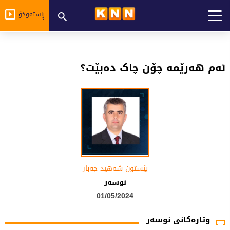
ڕاستەوخۆ
ئەم هەرێمە چۆن چاک دەبێت؟
بێستون شه‌هید جه‌بار
نوسه‌ر
01/05/2024
وتارەکانی نوسەر