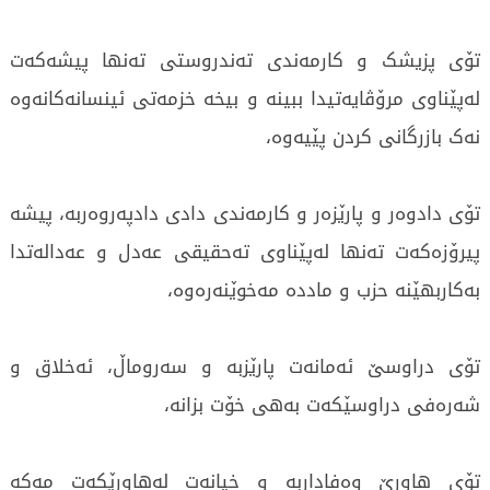
تۆی پزیشک و کارمەندی تەندروستی تەنها پیشەکەت
لەپێناوی مرۆڤایەتیدا ببینە و بیخە خزمەتی ئینسانەکانەوە
نەک بازرگانی کردن پێیەوە،
تۆی دادوەر و پارێزەر و کارمەندی دادی دادپەروەربە، پیشە
پیرۆزەکەت تەنها لەپێناوی تەحقیقی عەدل و عەدالەتدا
بەکاربهێنە حزب و ماددە مەخوێنەرەوە،
تۆی دراوسێ ئەمانەت پارێزبە و سەروماڵ، ئەخلاق و
شەرەفی دراوسێکەت بەهی خۆت بزانە،
تۆی هاوڕێ وەفاداربە و خیانەت لەهاوڕێکەت مەکە