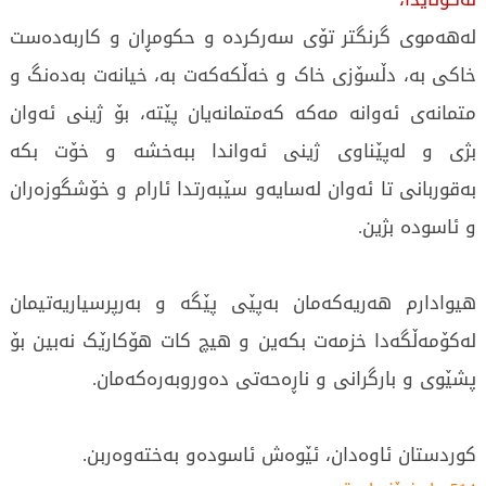
لەهەموی گرنگتر تۆی سەرکردە و حکومڕان و کاربەدەست
خاکی بە، دڵسۆزی خاک و خەڵکەکەت بە، خیانەت بەدەنگ و
متمانەی ئەوانە مەکە کەمتمانەیان پێتە، بۆ ژینی ئەوان
بژی و لەپێناوی ژینی ئەواندا ببەخشە و خۆت بکە
بەقوربانی تا ئەوان لەسایەو سێبەرتدا ئارام و خۆشگوزەران
و ئاسودە بژین.
هیوادارم هەریەکەمان بەپێی پێگە و بەرپرسیاریەتیمان
لەکۆمەڵگەدا خزمەت بکەین و هیچ کات هۆکارێک نەبین بۆ
پشێوی و بارگرانی و ناڕەحەتی دەوروبەرەکەمان.
کوردستان ئاوەدان، ئێوەش ئاسودەو بەختەوەربن.