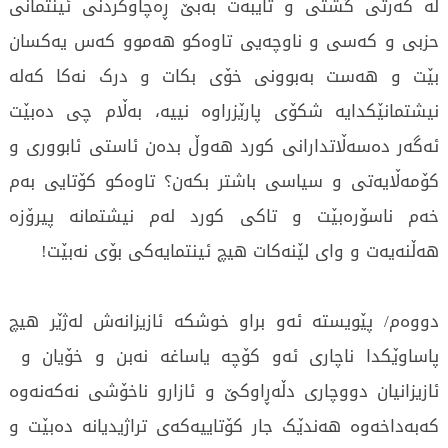
لە کەرتی گشتی و تایبەت بەبێ ڕەچاوکردنی ئینتمانی
حزبی و کەسی و ناوچەیی تاوەکو هەموو کەس یەکسان
بێت و هەست بەبوونی خۆی بکات و درک نەکا کەلە
نیشتمانێکدایە شکۆی پارێزراوە نییە، بەڵام چی دەبێت
ئەگەر دەسەڵاتدارانی کورد هەوڵ بدەن ئاستی ئابووری و
کۆمەڵایەتی و سیاسی باشتر بکەن؟ تاوەکو کۆتایی بەم
خەم ناسۆرەبێت و تاکی کورد لەم نیشتمانە پیرۆزە
هەڵنەیەت و وای لێنەکات هیچ ئینتمایەکی بۆی نەبێت!
دووەم/ پێویستە ئەو براو خوشکە ئازیزانەش لەژێر هیچ
پاساوێکدا ناچاری ئەو کۆچە یاساغە نەبن و خۆیان و
ئازیزانیان دووچاری دڵەڕاوکێ و ئازارو ناخۆشی نەکەنەوە
کەبەداخەوە هەندێک جار کۆتاییەکەی تراژیدیانە دەبێت و