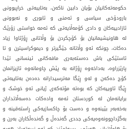
حکومەتەکانیان بۆیان دابین ناکەن، بەتایبەتی خراپبوونی
بارودۆخی سیاسی و ئەمنی و ئابوری و نەبوونی
ئازادییەکان و دادی کۆمەڵایەتی کە ئەمە خواستی زۆرێک
لە هاونیشیمانیان بۆ کۆچکردن بۆ وڵاتانی ڕۆژئاوا زیاد
دەکات، چونکە ئەو وڵاتانە جێگیرتر و دیموکراسیترن و تا
ئاستێکی باش دەستەبەری مافەکانی ئینسانی تێدا
پارێزراوە، بەداخەوە ڕۆژانە بە پێش چاومانەوە ئازیزانمان
کۆچ دەکەن و لەو ڕێگا مەترسیدارانە دەدەن بەتایبەتی
ڕێگا ئاوییەکان کە بوەتە مۆتەکەی ژیانی ئەو خوشک و
برایانەمان لە کوردستان ئەمە وادەکات دەسەڵاتداران
بەخەبەر بێینەوە و دەست بۆ چاکسازیەکی ڕاستەقینە و
بەگژداچوونەوەیەکی جددی گەندەڵ و گەندەڵکاران بەرن و
بۆ هاوڵاتیانی هەرێمی بسەلمێنن کە ئەو نییەتەیان هەیە