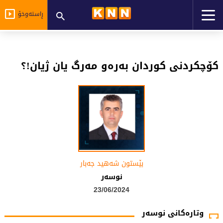
ڕاستەوخۆ
کۆچکردنی کوردان بەرەو مەرگ یان ژیان!؟
بێستون شه‌هید جه‌بار
نوسه‌ر
23/06/2024
وتارەکانی نوسەر