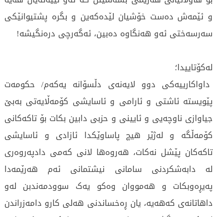
و ئێمەش دەست خۆشیان لێدەکەین و بگرە پشتیوانێکی
سەرسەختی ئەو هەنگاوە دەبین، ئەگەرچی درەنگیشە!
لەکۆتاییدا؛
داواکارییەکی دوو لایەنەی دڵسۆانە یەکەم/ حکومەت
پێویستە ئاشتی و ئارامی و ئاسایشی کۆمەڵایەتی بەبێ
جیاوازی ناوچەیی و ئایینی و حزبی دابین بکات بۆ تاکەکانی
کۆمەڵگە و لەژێر هیچ پاساوێکدا ئازادی و ئاسایشی
تاکەکان پێشل نەکات، هەروەها لانی کەمی دادپەروەری
لە دابەشکردنی سامانی نیشتمانی ئەم هەرێمەدا
پەیڕەوبکات و هەمووان وەکو یەک سوودمەندبن لەو
داهاتانەی کەهەیە، یان ڕەخساندنی هەلی کارو دامەزراندن