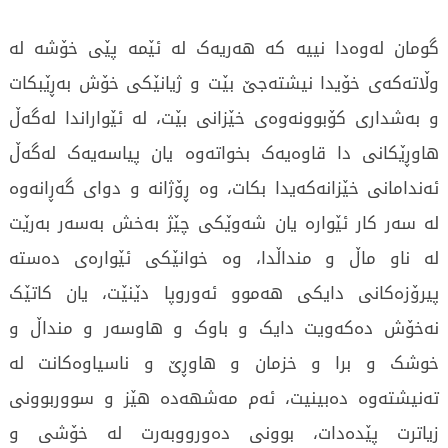
گومان لەوەدا نییە کە هەریەک لە ئێمە پێی خۆشە لە
وڵاتەکەی خۆیدا نیشتەجێ بێت و ژیانێکی خۆش بەڕێبکات
و بەشداری کۆبوونەوەی خێزانی بێت، لە ئێواراندا لەگەڵ
هاوڕێکانی دا قاوەیەک بخواتەوە یان پیاسەیەک لەگەڵ
ئەندامانی خێزانەکەیدا بکات، وە ڕۆژانە و دوای گەڕانەوە
لە سەر کار ئێوارە یان شەوێکی چێژ بەخش بەسەر بەرێت
لە ناو ماڵ و منداڵدا، وە خوانێکی ئێوارەی دەستە
پیرۆزەکانی دایکی هەموو ئەوروپا دێنێت، یان کاتێک
نەخۆش دەکەویت دایک و باوک و هاوسەر و منداڵ و
خوشک و برا و خزمان و هاوڕێ و ناسیاوەکانت لە
تەنیشتەوە دەبینیت، ئەم مەشهەدە هێز و سووربوونی
زیاترت پێدەدات، بوونی دەورووبەرت لە خۆشی و