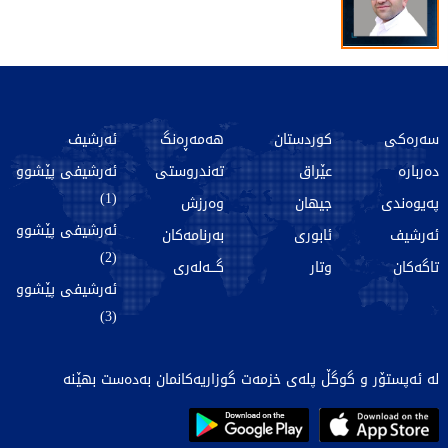
سەرەکی
کوردستان
هەمەڕەنگ
ئەرشیف
دەربارە
عێراق
تەندروستی
ئەرشیفی پێشوو
(1)
پەیوەندی
جیهان
وەرزش
ئەرشیفی پێشوو
ئەرشیف
ئابوری
بەرنامەکان
(2)
تاگەکان
وتار
گـــەلەری
ئەرشیفی پێشوو
(3)
لە ئەپستۆر و گوگڵ پلەی خزمەت گوزاریەکانمان بەدەست بهێنە