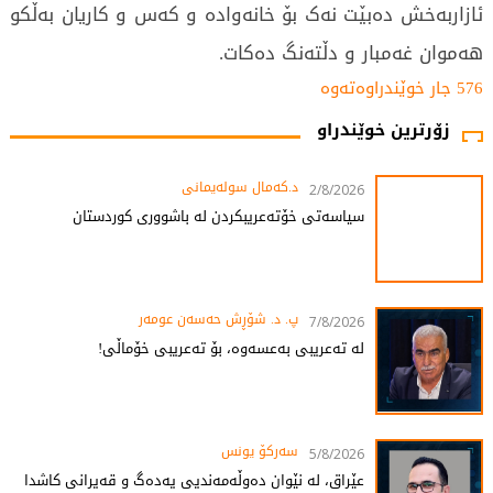
ئازاربەخش دەبێت نەک بۆ خانەوادە و کەس و کاریان بەڵکو
هەموان غەمبار و دڵتەنگ دەکات.
576 جار خوێندراوەتەوە
زۆرترین خوێندراو
د.کەمال سولەیمانی
2/8/2026
سیاسەتی خۆتەعریبکردن لە باشووری کوردستان
پ. د. شۆڕش حەسەن عومەر
7/8/2026
لە تەعریبی بەعسەوە، بۆ تەعریبی خۆماڵی!
سەرکۆ یونس
5/8/2026
عێراق، لە نێوان دەوڵەمەندیی یەدەگ و قەیرانی کاشدا