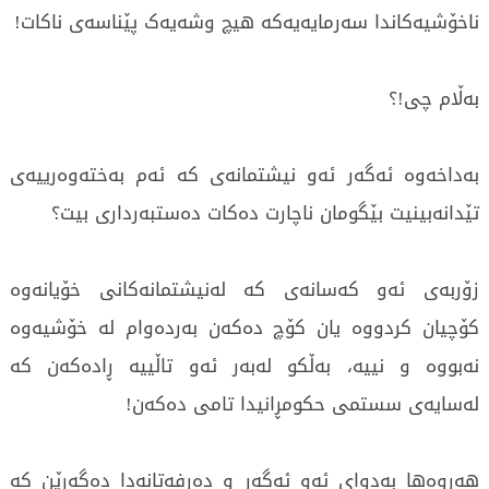
ناخۆشیەکاندا سەرمایەیەکە هیچ وشەیەک پێناسەی ناکات!
بەڵام چی!؟
بەداخەوە ئەگەر ئەو نیشتمانەی کە ئەم بەختەوەرییەی
تێدانەبینیت بێگومان ناچارت دەکات دەستبەرداری بیت؟
زۆربەی ئەو کەسانەی کە لەنیشتمانەکانی خۆیانەوە
کۆچیان کردووە یان کۆچ دەکەن بەردەوام لە خۆشیەوە
نەبووە و نییە، بەڵکو لەبەر ئەو تاڵییە ڕادەکەن کە
لەسایەی سستمی حکومڕانیدا تامی دەکەن!
هەروەها بەدوای ئەو ئەگەر و دەرفەتانەدا دەگەڕێن کە