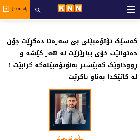
ڕاستەوخۆ
کەسێک ئۆتۆمبێلی بێ سەرەتا دەکڕێت چۆن
دەتوانێت خۆی بپارێزێت لە هەر کێشە و
ڕووداوێک کەپێشتر بەئۆتۆمبێلەکە کرابێت !
لە کاتێکدا بەناو ناکرێت
شاڵاو ئەبوبەکر