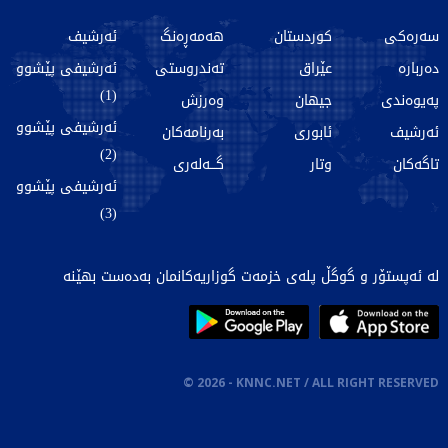
سەرەکی
کوردستان
هەمەڕەنگ
ئەرشیف
دەربارە
عێراق
تەندروستی
ئەرشیفی پێشوو
(1)
پەیوەندی
جیهان
وەرزش
ئەرشیفی پێشوو
ئەرشیف
ئابوری
بەرنامەکان
(2)
تاگەکان
وتار
گـــەلەری
ئەرشیفی پێشوو
(3)
لە ئەپستۆر و گوگڵ پلەی خزمەت گوزاریەکانمان بەدەست بهێنە
©
2026
- KNNC.NET / ALL RIGHT RESERVED