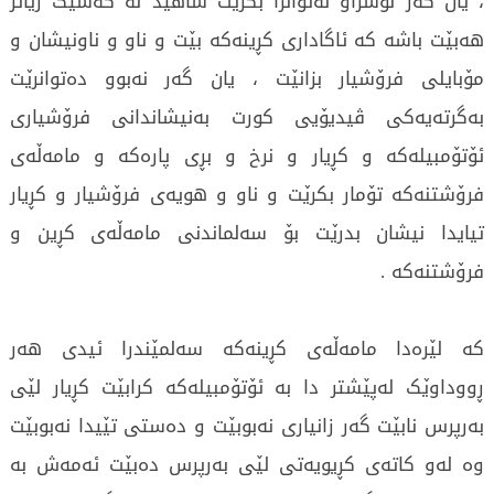
، یان گەر نوسراو نەتوانرا بکرێت شاهید لە کەسێک زیاتر
هەبێت باشە کە ئاگاداری کڕینەکە بێت و ناو و ناونیشان و
مۆبایلی فرۆشیار بزانێت ، یان گەر نەبوو دەتوانرێت
بەگرتەیەکی ڤیدیۆیی کورت بەنیشاندانی فرۆشیاری
ئۆتۆمبیلەکە و کڕیار و نرخ و بڕی پارەکە و مامەڵەی
فرۆشتنەکە تۆمار بکرێت و ناو و هویەی فرۆشیار و کڕیار
تیایدا نیشان بدرێت بۆ سەلماندنی مامەڵەی کڕین و
فرۆشتنەکە .
کە لێرەدا مامەڵەی کڕینەکە سەلمێندرا ئیدی هەر
ڕووداوێک لەپێشتر دا بە ئۆتۆمبیلەکە کرابێت کڕیار لێی
بەرپرس نابێت گەر زانیاری نەبوبێت و دەستی تێیدا نەبوبێت
وە لەو کاتەی کڕیویەتی لێی بەرپرس دەبێت ئەمەش بە