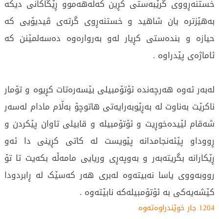
خستنەڕووی گرێبەستی کڕین کەلەهەموو ڕێگاکانی دیکە
بەهێزترە یان شاهید و خستنەڕوی گرتەی ڤیدیۆیی کە
حیازە و بندەستی کڕیار لەو بەروارەوە دەسەلمێنن کە
ئاماژەی پێدراوە .
لەبەر ئەوە هەرچەندە ئۆتۆمبیلی بێسەرەتات کڕیوە و تۆمار
ناکرێت بەناوت لە بەڕێوبەرایەتی هاتوچۆ بەڵام مادام لەسەر
شەقام لێیدەخوڕیت و ئۆتۆمبیلە و قابیلی تاوان پێکردن و
ڕووداو پێئەنجامدانە پێویست لە کاتی کڕینی دا ئەو
ڕێکارانە بگریتەبەر و بەوپەڕی وریایی مامەڵە بکەیت تا تۆ
رووبەووی یاسا نەبیتەوە لەبری هەر کەسێک لە ڕابردودا
کێشەیەکی بە ئۆتۆمبیلەکە نابێتەوە .
1204 جار خوێندراوەتەوە