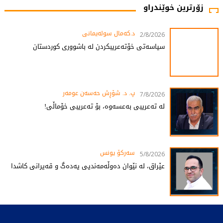
زۆرترین خوێندراو
د.کەمال سولەیمانی
2/8/2026
سیاسەتی خۆتەعریبکردن لە باشووری کوردستان
پ. د. شۆڕش حەسەن عومەر
7/8/2026
لە تەعریبی بەعسەوە، بۆ تەعریبی خۆماڵی!
سەرکۆ یونس
5/8/2026
عێراق، لە نێوان دەوڵەمەندیی یەدەگ و قەیرانی کاشدا