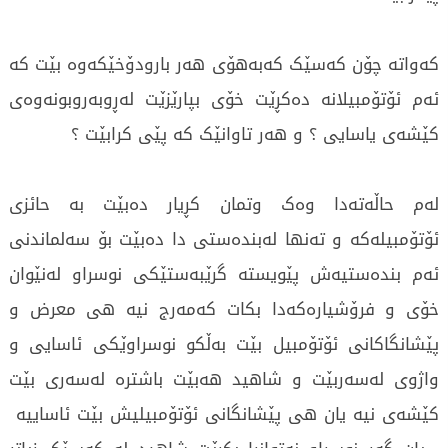
کەواتە چۆن کەسێک کەبەهۆی هەر بارودۆخێکەوە بێت کە
ئەم ئۆتۆمبیلانە دەکڕێت خۆی بپارێزێت لەڕوبەروبونەوەی
کێشەی یاسایی ؟ و هەر تاوانێک کە پێی کرابێت ؟
لەم حاڵەتەدا وەک وتمان کڕیار دەبێت بە حائزی
ئۆتۆمبیلەکە و تەنها لەبندەستی دا دەبێت بۆ سەلماندنی
ئەم بندەستیەش پێویستە گرێبەستێکی نوسراو لەنێوان
خۆی و فرۆشیارەکەدا بکات کەمەرج نیە هی معرض و
پێشانگاکانی ئۆتۆمبیل بێت بەڵکو نوسراوێکی ئاسایی و
واژوی لەسەربێت و شاهید هەبێت باشترە لەسەری بێت
کێشەی نیە یان هی پێشانگانی ئۆتۆمبیلیش بێت ئاساییە