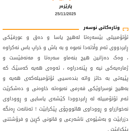
پارێزەر
25/11/2025
وتارەکانی نوسەر
ئۆتۆمبیلی بێسەرەتا لەهیچ یاسا و دەق و عورفێکی
ڕابردووی ئەم وڵاتەدا نەبوە و بە باش و خراپ باس نەکراوە
، وەک دەزانین هیچ بنەماو سەرەتا و مەنەفێست و
ژمارەیەکی نیە و پێنەدراوە ، ئەوەی هەیە کەسێک کە
پێیەتی بە حائز واتە بندەسیی ئۆتۆمبیلەکەی هەیە و
بەهیچ نوسراوێکی فەرمی نەبوەتە خاوەنی و دەشکرێت
ئەم ئۆتۆمبیلە لە ڕابردوودا کێشەی یاسایی و ڕووداوی
نەخوازراو و ڕووداوی هاتووچۆی پێکرابێت ! تەنانەت ڕەنگە
دزرابێت و بەشێوەی ناشەرعی و قانونی کڕین و فرۆشتنی
پێکرابێت .