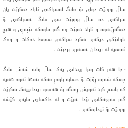
ساڵ بووبێت دوای نۆ مانگ لەسزاکەی ئازاد دەکرێت یان
سزاکەی دە ساڵ بووبێت سی مانگ لەسزاکەی بۆ
دەگەڕێتەوە و ئازاد دەبێت وە گەر ماوەکە تێپەڕی و هیچ
تاوانێکی دیکەی نەکرد سزاکەی سقوط دەکات و وەک
ئەوەیە لە زیندان بەسەری بردبێت .
▫️جا هەر کات وترا زیندانی یەک ساڵ واتە شەش مانگ
چونکە شەوو ڕۆژت بۆ حسابە باوەڕ مەکە تەنها ئەوە هەیە
کە باسم کرد ئەویش ڕەنگە بۆ هەموو زیندانییەک نەکرێت
گەر مەرجەکانی تێدا نەبێت و لە چاکسازی مایەی کێشە
بووبێت بۆ ئیدارەکەی .