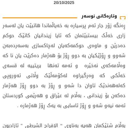
20/10/2025
وتارەکانی نوسەر
ڕەنگە زۆر جار ئەم پرسیارە بە خەیاڵماندا هاتبێت یان لەسەر
زاری خەڵک بیستبێتمان کە ئایا زیندانیان کاتێک حوکم
دەدرێن و ماوەی حوکمەکەیان لەچاکسازی بەسەردەبەن
شەوو و ڕۆژێکیان بە دوو ڕۆژ بۆ هەژمار دەکرێت یان نا کە
وەڵامەکەی نەخێرە و ئەمە تەنها بریتییە لە قسەی
خەڵکی کە وەرگیراوە لەکۆمەڵێک وڵاتی ئەوروپی
کەلەهەندێک تاوان دا شەو و ڕۆژ بە دوو ڕۆژ هەژمار
دەکەن بۆ زیندانی ، بەڵام لە عێراق و هەرێمی کوردستان
ئەمە نیەو شەو و ڕۆژ ئاسایی بە یەک ڕۆژ هەژمارە .
بەڵام شتێکمان هەیە بەناوی “ الإفراج الشرطي " ئازادبون