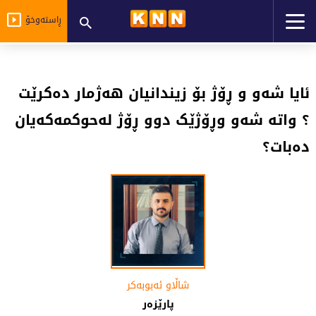
ڕاستەوخۆ
ئایا شەو و ڕۆژ بۆ زیندانیان هەژمار دەکرێت
؟ واتە شەو وڕۆژێک دوو ڕۆژ لەحوکمەکەیان
دەبات؟
شاڵاو ئەبوبەکر
پارێزەر