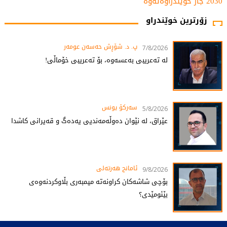
2030 جار خوێندراوەتەوە
زۆرترین خوێندراو
پ. د. شۆڕش حەسەن عومەر
7/8/2026
لە تەعریبی بەعسەوە، بۆ تەعریبی خۆماڵی!
سەرکۆ یونس
5/8/2026
عێراق، لە نێوان دەوڵەمەندیی یەدەگ و قەیرانی کاشدا
ئامانج هەرتەلى
9/8/2026
بۆچی شاشەکان کراونەتە میمبەری بڵاوکردنەوەی
بێئومێدی؟