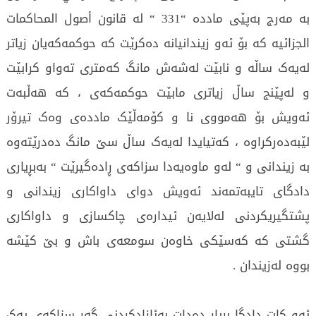
بە مەرج بەپێی ماددە “331 “ لە قانون أصول المحاکمات
الجزائیە کە بۆ ئەو زیندانیانە دەکرێت کە حوکمەکەیان زیاتر
لەیەک ساڵە و نابێت لەشەش مانگ کەمتری تەواو کرابێت
و لەپێنج ساڵ زیاتری مابێت حوکمەکەی ، کە هەڵبەت
ئەویش بۆ هەمووی نا و کۆمەڵێک ماددەی وەک تیرۆر
لێبەدەرکراوە ، کەتیایدا لەیەک ساڵ سێ مانگ دەدرێتەوە
بە زیندانی و “ لەو ماوەیەدا سزاکەی ڕادەگیرێت “ بەبڕیاری
دادگای تایبەتمەند ئەویش دوای داواکاری زیندانی و
پشتگیریکردنی لەلایەن ئیدارەی چاکسازی و داواکاری
گشتی کە کەسێکی خاوەن سومعەی باش و بێ کێشە
بووە لەزیندان .
ئەو کات دادگا بڕیار دەدات بەئازادکردنی گەر سزاکەی یەک