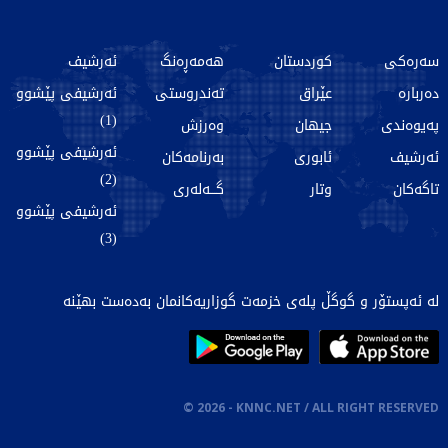
سەرەکی
کوردستان
هەمەڕەنگ
ئەرشیف
دەربارە
عێراق
تەندروستی
ئەرشیفی پێشوو
(1)
پەیوەندی
جیهان
وەرزش
ئەرشیفی پێشوو
ئەرشیف
ئابوری
بەرنامەکان
(2)
تاگەکان
وتار
گـــەلەری
ئەرشیفی پێشوو
(3)
لە ئەپستۆر و گوگڵ پلەی خزمەت گوزاریەکانمان بەدەست بهێنە
©
2026
- KNNC.NET / ALL RIGHT RESERVED