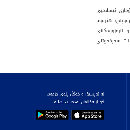
ماری ئیسلامیی
 بەوپەڕی هێزەوە
 ئارەزووەکانی
ا تا سەرکەوتنی
لە ئەپستۆر و گوگڵ پلەی خزمەت
گوزاریەکانمان بەدەست بهێنە