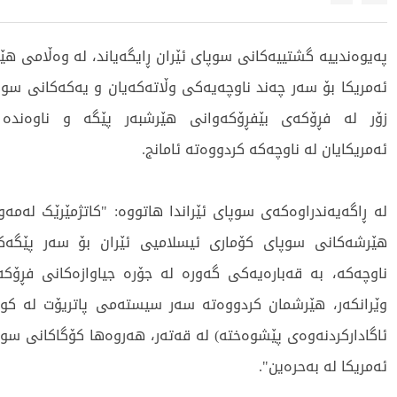
پەیوەندییە گشتییەکانی سوپای ئێران ڕایگەیاند، لە وەڵامی ه
ئەمریکا بۆ سەر چەند ناوچەیەکی وڵاتەکەیان و یەکەکانی سوپا
زۆر لە فڕۆکەی بێفڕۆکەوانی هێرشبەر پێگە و ناوەندە س
ئەمریکایان لە ناوچەکە کردووەتە ئامانج.
لە ڕاگەیەندراوەکەی سوپای ئێراندا هاتووە: "کاتژمێرێک لەمەو
هێرشەکانی سوپای کۆماری ئیسلامیی ئێران بۆ سەر پێگەکا
ناوچەکە، بە قەبارەیەکی گەورە لە جۆرە جیاوازەکانی فڕۆک
وێرانکەر، هێرشمان کردووەتە سەر سیستەمی پاتریۆت لە کو
ئاگادارکردنەوەی پێشوەختە) لە قەتەر، هەروەها کۆگاکانی س
ئەمریکا لە بەحرەین".