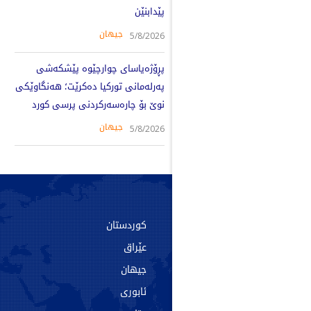
پێدابنێن
جیهان
5/8/2026
پڕۆژەیاسای چوارچێوە پێشکەشی
پەرلەمانی تورکیا دەکرێت؛ هەنگاوێکی
نوێ بۆ چارەسەرکردنی پرسی کورد
جیهان
5/8/2026
سەرەکی
کوردستان
دەربارە
عێراق
پەیوەندی
جیهان
ئەرشیف
ئابوری