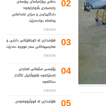
02
دەقی پرۆژەیاسای پرۆسەی
چارەسەری بڵاوکرایەوە؛
دادگاییکردن و سزای ئەندامانی
پەکەکە دوادەخرێت
5/8/2026
03
هۆشداری لە کورتهێنانی دارایی و
مەترسییەکانی سەر مووچە دەدرێت
5/8/2026
04
پۆلیسی سلێمانی لەبارەی
تەرمێکەوە هاووڵاتیان ئاگادار
دەکاتەوە
5/8/2026
05
هۆشداری لە قووڵبوونەوەی