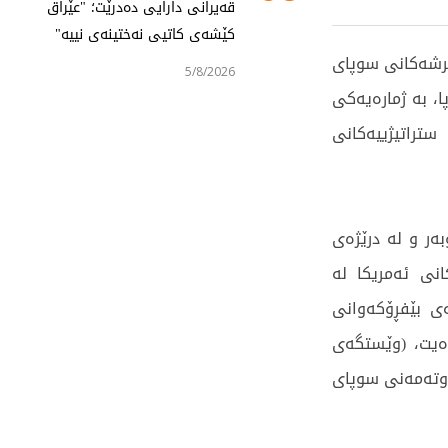
قەیرانی دارایی دەدرێت؛ "عێراق
کێشەی کاتیی نەختینەی نییە"
ێرشەکانی سوپای
5/8/2026
، بە ژمارەیەکی
تراتیژییەکانی
بەر و لە درێژەی
نی ئەمریکا لە
ەی بێفڕۆکەوانی
ەیت، (وێستگەی
ووتەمەنی سوپای