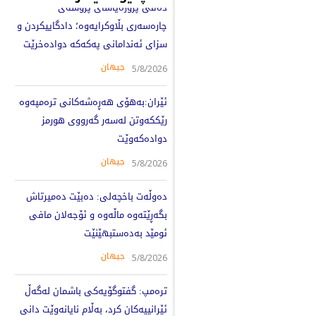
دەقی پرۆژەیاسای پرۆسەی
چارەسەری بڵاوکرایەوە؛ دادگاییکردن و
سزای ئەندامانی پەکەکە دوادەخرێت
جیهان
5/8/2026
ئێران:بەهۆی هەڕەشەکانی ترەمپەوە
رێککەوتن لەسەر گەرووی هورمز
دوادەکەوێت
جیهان
5/8/2026
دەوڵەت باخچەلی: دەبێت دەمیرتاش
بگەڕێتەوە ماڵەوە و ئۆجەلان مافی
ئومێد بەدەستبهێنێت
جیهان
5/8/2026
ترەمپ: گفتوگۆیەکی باشمان لەگەڵ
ئێرانییەکان کرد، بەڵام نایانەوێت دانی