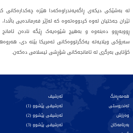
لە بەشێکی دیکەی ڕاگەیەندراوەکەدا هێزە چەکدارەکانی کۆ
ئێران جەختیان لەوە کردووەتەوە کە لەژێر فەرماندەیی باڵادا،
ڕووبەڕوو دەبنەوە و بەهیچ شێوەیەک ڕێگە نادەن ئامانج و
سەرۆکی ویلایەتە یەکگرتووەکانی ئەمریکا بێنە دی، هەروەه
کۆتایی بەرگری لە ئامانجەکانی شۆڕشی ئیسلامی دەکەن.
444 جار خوێندراوەتەوە
هەمەڕەنگ
ئەرشیف
تەندروستی
ئەرشیفی پێشوو (1)
وەرزش
ئەرشیفی پێشوو (2)
بەرنامەکان
ئەرشیفی پێشوو (3)