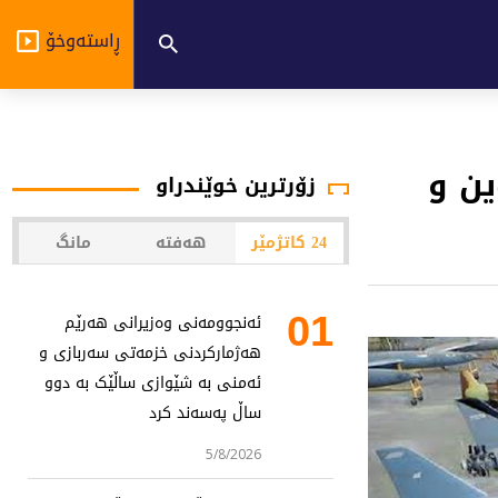
ڕاستەوخۆ
ین و
زۆرترین خوێندراو
24 کاتژمێر
هەفتە
مانگ
01
ئەنجوومەنی وەزیرانی هەرێم
هەژمارکردنی خزمەتی سەربازی و
ئەمنی بە شێوازی ساڵێک بە دوو
ساڵ پەسەند کرد
5/8/2026