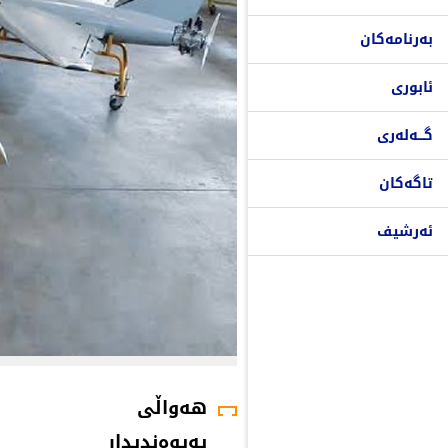
بەرنامەکان
ئابوری
گـــەلەری
تاگەکان
ئەرشیف
هەواڵی
پەیوەندیدار