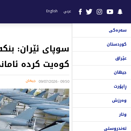
عربي
English
سەرەکی
کوردستان
سوپای ئێران: بنکە
عێراق
کوەیت کردە ئامانج
جیهان
جیهان
09:50 - 09/07/2026
ڕاپۆرت
وەرزش
وتار
تەندروستی