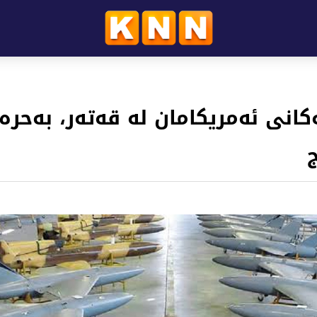
کانی ئەمریکامان لە قەتەر، بەحرە