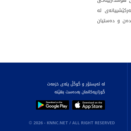
ی هۆشدارییەکی
رکێشییانەی لە
ادەن و دەستیان
لە ئەپستۆر و گوگڵ پلەی خزمەت
گوزاریەکانمان بەدەست بهێنە
©
2026
- KNNC.NET / ALL RIGHT RESERVED