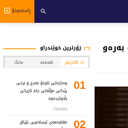
ڕاستەوخۆ
 بەرەو
زۆرترین خوێندراو
24 کاتژمێر
هەفتە
مانگ
01
وەزارەتی ناوخۆ مەرج و نرخی
پێدانی مۆڵەتی جام تاریکی
بڵاوکردەوە
7/8/2026
02
مقاوەمەی ئیسلامیی عێراق