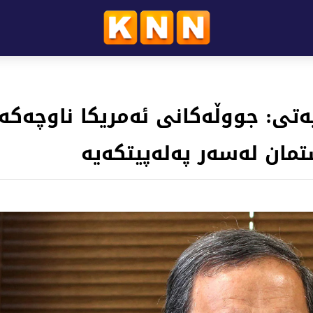
ەتی: جووڵەکانی ئەمریکا ناوچەکە
تمان لەسەر پەلەپیتکەیە