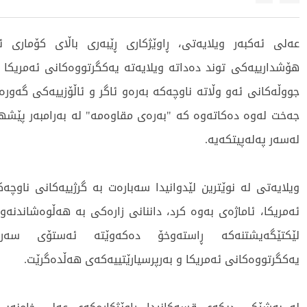
عەلی ئەکبەر ویلایەتی، ڕاوێژکاری ڕێبەری باڵای کۆماری ئ
هۆشدارییەکی توند دەداتە ویلایەتە یەکگرتووەکانی ئەمریکا و
جووڵەکانی ئەو وڵاتە ناوچەکە بەرەو ئاگر و ئاڵۆزییەکی گەورە
جەخت لەوە دەکاتەوە کە "بەرەی مقاوەمە" لە بەرامبەر پێشه
لەسەر پەلەپیتکەیە.
ویلایەتی لە نوێترین لێدوانیدا سەبارەت بە گرژییەکانی ناوچ
ئەمریکا، ئاماژەی بەوە کرد، داننانی زارەکی بە هەڵوەشاندنەو
لێکتێگەیشتنەکە ڕاستەوخۆ دەکەوێتە ئەستۆی سەرۆ
یەکگرتووەکانی ئەمریکا و بەرپرسیارێتییەکەی هەڵدەگرێت.