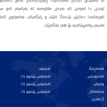
لە بەشێکی دیکەی قسەکانیدا، ڕاوێژکارەکەی عەلی خامنەی
توندی دا لەوەی کە بەرەی مقاوەمە لە بەرامبەر ئەو سە
ناوچەکەدا دەکرێن بێدەنگ نابێت و ڕایگەیاند، بەتەواوی ئام
لەسەر پەلەپیتکەیە بۆ هەر ئەگەرێک.
173 جار خوێندراوەتەوە
هەمەڕەنگ
ئەرشیف
تەندروستی
ئەرشیفی پێشوو (1)
وەرزش
ئەرشیفی پێشوو (2)
بەرنامەکان
ئەرشیفی پێشوو (3)
گـــەلەری