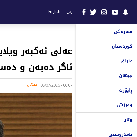
عربي
English
سەرەکی
کوردستان
عەلی ئەکبەر ویلای
عێراق
ئاگر دەبەن و دەس
جیهان
جیهان
06:07 - 08/07/2026
ڕاپۆرت
وەرزش
وتار
تەندروستی