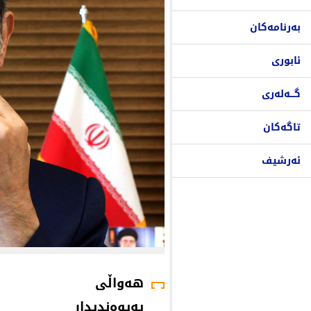
بەرنامەکان
ئابوری
گـــەلەری
تاگەکان
ئەرشیف
هەواڵی
پەیوەندیدار