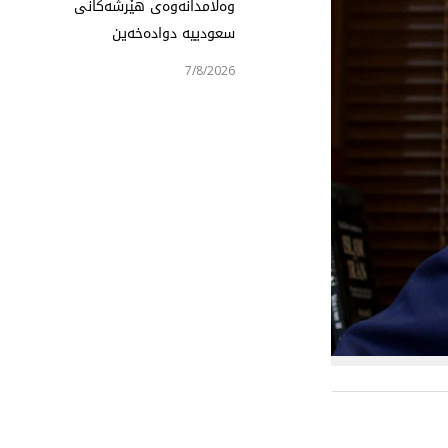
وەڵامدانەوەی هێرشەکانی
سعودییە دوادەخەین
7/8/2026