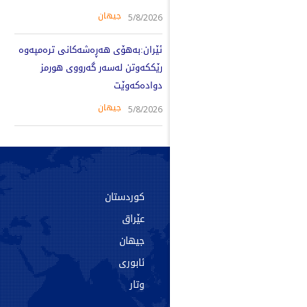
جیهان
5/8/2026
ئێران:بەهۆی هەڕەشەکانی ترەمپەوە
رێککەوتن لەسەر گەرووی هورمز
دوادەکەوێت
جیهان
5/8/2026
سەرەکی
کوردستان
دەربارە
عێراق
پەیوەندی
جیهان
ئەرشیف
ئابوری
تاگەکان
وتار