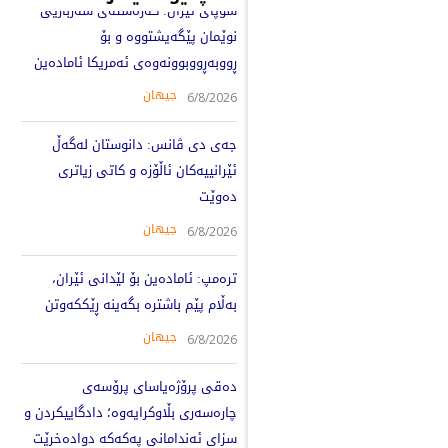
سوپای ئێران: کەرەستەی سەربازیی
نوێمان پێگەیشتووە و بۆ
ڕووبەڕووبوونەوەی ئەمریکا ئامادەین
جیهان
6/8/2026
جەی دی ڤانس: دانوستان لەگەڵ
ئێرانییەکان ئاڵۆزە و کاتی زیاتری
دەوێت
جیهان
6/8/2026
ترەمپ: ئامادەین بۆ لێدانی ئێران،
بەڵام پێم باشترە بگەینە ڕێککەوتن
جیهان
6/8/2026
دەقی پرۆژەیاسای پرۆسەی
چارەسەری بڵاوکرایەوە؛ دادگاییکردن و
سزای ئەندامانی پەکەکە دوادەخرێت