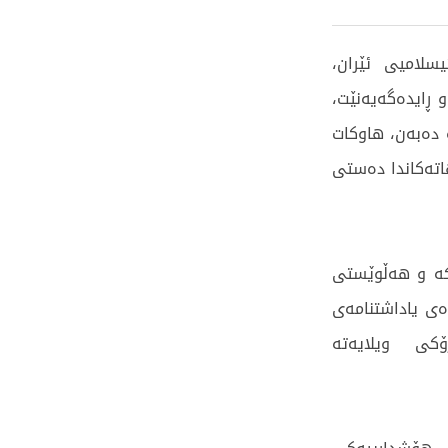
یسلامیی ئێران،
 ڕایدەگەیەنێت،
 دەبەن، هاوکات
اتەکاندا دەستی
ەکە و هەڵوێستی
ەی یاداشتنامەی
کی ویلایەتە