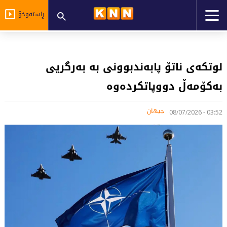
ڕاستەوخۆ
لوتکەی ناتۆ پابەندبوونی بە بەرگریی
بەکۆمەڵ دووپاتکردەوە
جیهان
03:52 - 08/07/2026