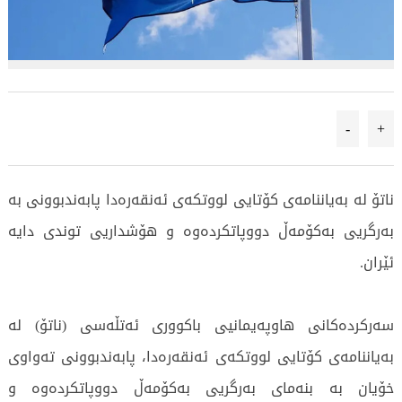
-
+
ناتۆ لە بەیاننامەی کۆتایی لووتکەی ئەنقەرەدا پابەندبوونی بە
بەرگریی بەکۆمەڵ دووپاتکردەوە و هۆشداریی توندی دایە
ئێران.
سەرکردەکانی هاوپەیمانیی باکووری ئەتڵەسی (ناتۆ) لە
بەیاننامەی کۆتایی لووتکەی ئەنقەرەدا، پابەندبوونی تەواوی
خۆیان بە بنەمای بەرگریی بەکۆمەڵ دووپاتکردەوە و