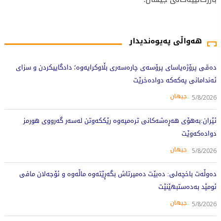
171 جار خوێندراوەتەوە
هەواڵی پەیوەندیدار
دەقی پرۆژەیاسای پرۆسەی چارەسەری بڵاوکرایەوە؛ دادگاییکردن و سزای
ئەندامانی پەکەکە دوادەخرێت
جیهان
5/8/2026
ئێران:بەهۆی هەڕەشەکانی ترەمپەوە رێککەوتن لەسەر گەرووی هورمز
دوادەکەوێت
جیهان
5/8/2026
دەوڵەت باخچەلی: دەبێت دەمیرتاش بگەڕێتەوە ماڵەوە و ئۆجەلان مافی
ئومێد بەدەستبهێنێت
جیهان
5/8/2026