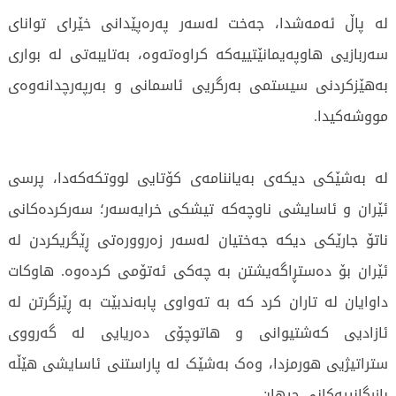
لە پاڵ ئەمەشدا، جەخت لەسەر پەرەپێدانی خێرای توانای
سەربازیی هاوپەیمانێتییەکە کراوەتەوە، بەتایبەتی لە بواری
بەهێزکردنی سیستمی بەرگریی ئاسمانی و بەرپەرچدانەوەی
مووشەکیدا.
لە بەشێکی دیکەی بەیاننامەی کۆتایی لووتکەکەدا، پرسی
ئێران و ئاسایشی ناوچەکە تیشکی خرایەسەر؛ سەرکردەکانی
ناتۆ جارێکی دیکە جەختیان لەسەر زەروورەتی ڕێگریکردن لە
ئێران بۆ دەستڕاگەیشتن بە چەکی ئەتۆمی کردەوە. هاوکات
داوایان لە تاران کرد کە بە تەواوی پابەندبێت بە ڕێزگرتن لە
ئازادیی کەشتیوانی و هاتوچۆی دەریایی لە گەرووی
ستراتیژیی هورمزدا، وەک بەشێک لە پاراستنی ئاسایشی هێڵە
بازرگانییەکانی جیهان.