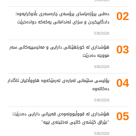
02
دەقی پرۆژەیاسای پرۆسەی چارەسەری بڵاوکرایەوە؛
دادگاییکردن و سزای ئەندامانی پەکەکە دوادەخرێت
5/8/2026
03
هۆشداری لە کورتهێنانی دارایی و مەترسییەکانی سەر
مووچە دەدرێت
5/8/2026
04
پۆلیسی سلێمانی لەبارەی تەرمێکەوە هاووڵاتیان ئاگادار
دەکاتەوە
5/8/2026
05
هۆشداری لە قووڵبوونەوەی قەیرانی دارایی دەدرێت؛
"عێراق کێشەی کاتیی نەختینەی نییە"
5/8/2026