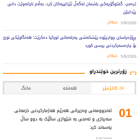
ترەمپ: گفتوگۆیەکی باشمان لەگەڵ ئێرانییەکان کرد، بەڵام نایانەوێت دانی
پێدابنێن
جیهان
5/8/2026
پڕۆژەیاسای چوارچێوە پێشکەشی پەرلەمانی تورکیا دەکرێت؛ هەنگاوێکی نوێ
بۆ چارەسەرکردنی پرسی کورد
جیهان
5/8/2026
زۆرترین خوێندراو
24 کاتژمێر
هەفتە
مانگ
01
ئەنجوومەنی وەزیرانی هەرێم هەژمارکردنی خزمەتی
سەربازی و ئەمنی بە شێوازی ساڵێک بە دوو ساڵ
پەسەند کرد
5/8/2026