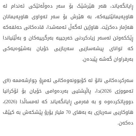
ڕایانگەیاند، هەر هێرشێک بۆ سەر دەوڵەتێکی ئەندام لە
هاوپەیمانێتییەکە، بە هێرش بۆ سەر تەواوی هاوپەیمانان
هەژمار دەکرێت. هاوژین لەگەڵ ئەمەشدا، قادەکانی حەلفەکە
ڕێککەوتن لەسەر زیادکردنی خەرجییە بەرگرییەکان و بەڵێنیاندا
کە توانای پیشەسازیی سەربازیی خۆیان بەشێوەیەکی
بەرفراوان گەشە پێبدەن.
سەرکردەکانی ناتۆ لە کۆبوونەوەکانی ئەمڕۆ چوارشەممە (8ی
تەمووزی 2026)دا، پاڵپشتیی بەردەوامی خۆیان بۆ ئۆکرانیا
دووپاتکردەوە و بە فەرمی ڕایانگەیاند کە لەمساڵدا (2026)،
هاوکاریی سەربازی بە بەهای 70 ملیار یۆرۆ پێشکەش بە کیێڤ
دەکەن.