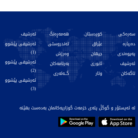
سەرەکی
کوردستان
هەمەڕەنگ
ئەرشیف
دەربارە
عێراق
تەندروستی
ئەرشیفی پێشوو
(1)
پەیوەندی
جیهان
وەرزش
ئەرشیفی پێشوو
ئەرشیف
ئابوری
بەرنامەکان
(2)
تاگەکان
وتار
گـــەلەری
ئەرشیفی پێشوو
(3)
لە ئەپستۆر و گوگڵ پلەی خزمەت گوزاریەکانمان بەدەست بهێنە