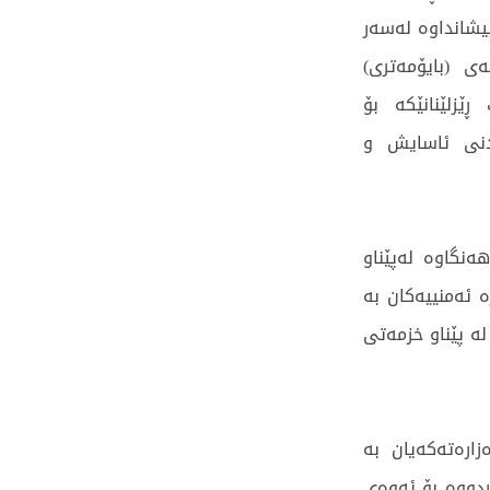
یشانداوە لەسەر
ی (بایۆمەتری)
ێزلێنانێکە بۆ
ندنی ئاسایش و
ەنگاوە لەپێناو
 ئەمنییەکان بە
ە پێناو خزمەتی
زارەتەکەیان بە
ردووە بۆ ئەوەی