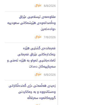
عێراق
8/8/2026
مقاوەمەی ئیسلامیی عێراق
وەڵامدانەوەی هێرشەکانی سعودییە
دوادەخەین
عێراق
7/8/2026
فەرماندەی گشتیی هێزە
چەکدارەکانی عێراق فەرمانی
ئامادەباشیی تەواو بە هێزە ئەمنی و
سەربازییەکان دەدات
عێراق
6/8/2026
زەیدی هەڵمەتی دژی گەندەڵکارانی
وەستاندووە و بە چەککردنی
گروپەکانەوە سەرقاڵە