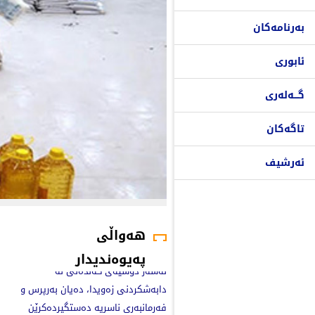
بەرنامەکان
ئابوری
گـــەلەری
تاگەکان
ئەرشیف
هەواڵی
پەیوەندیدار
لەسەر دۆسیەی گەندەڵی لە
دابەشکردنی زەویدا، دەیان بەرپرس و
فەرمانبەری ناسریە دەستگیردەکرێن