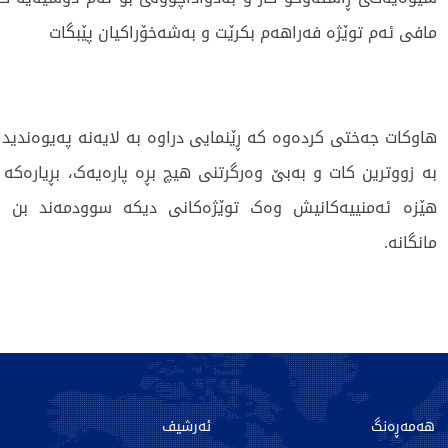
مافی ئەم توێژە فەراهەم بکرێت و بەشەخۆراکیان پێبگات
هاوکات جەختی کردەوە کە ڕێنمایی دراوە بە لایەنە پەیوەندیدا
بە زووترین کات و بەبێ وەرگرتنی هیچ بڕە پارەیەک، بڕیارەکە
هێزە ئەمنییەکانیش وەک توێژەکانی دیکە سوودمەند بن 
مانگانە.
538 جار خوێندراوەتەوە
هەمەڕەنگ
ئەرشیف