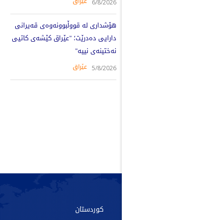
عێراق
6/8/2026
هۆشداری لە قووڵبوونەوەی قەیرانی
دارایی دەدرێت؛ "عێراق کێشەی کاتیی
نەختینەی نییە"
عێراق
5/8/2026
سەرەکی
کوردستان