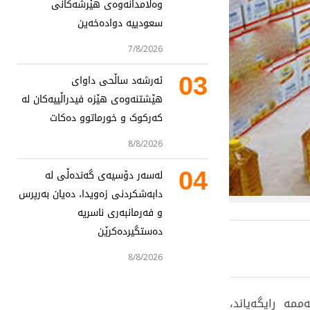
وەڵامدانەوەی هێرشەکانی
سعودییە دوادەخەین
7/8/2026
03
ئەرشەد ساڵحی داوای
هێشتنەوەی هێزە فیدراڵییەکان لە
کەرکوک و خورماتوو دەکات
8/8/2026
04
لەسەر دۆسیەی گەندەڵی لە
دابەشکردنی زەویدا، دەیان بەرپرس
و فەرمانبەری ناسریە
دەستگیردەکرێن
8/8/2026
ممە ڕایگەیاند،