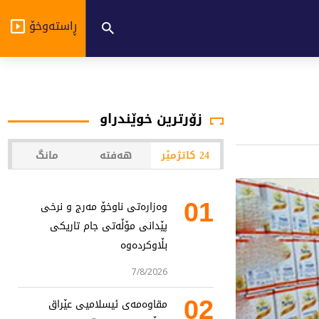
ڕاستەوخۆ
زۆرترین خوێندراو
24 کاتژمێر
هەفتە
مانگ
01
وەزارەتی ناوخۆ مەرج و نرخی
پێدانی مۆڵەتی جام تاریکی
بڵاوکردەوە
7/8/2026
02
مقاوەمەی ئیسلامیی عێراق