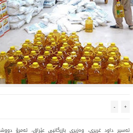
-
+
ئەسیر داود غریری، وەزیری بازرگانیی عێراق، ئەمڕۆ دووشە