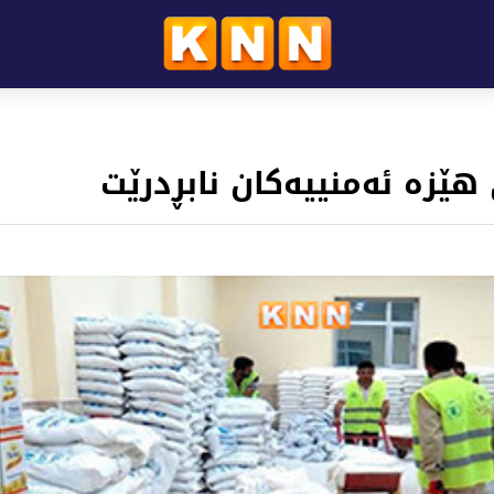
هێزە ئەمنییەکان نابڕدرێت