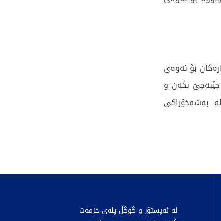
رەکان بۆ ئەوەی
 جێبەجێ بکەن و
لە بەشەخۆراکی
لە ئەپستۆر و گوگڵ پلەی خزمەت