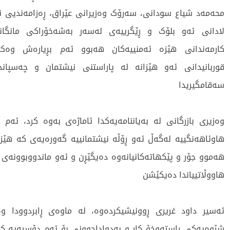
محەمەد شیاع سودانی، سەرۆک وەزیرانی عێراق، ڕەزامەندیی ن
لادانی ئەو بلۆک و ڕێگرییەی لەسەر بەشەخۆراکی مانگانە
کارمەندانی هێزە ئەمنییەکان هەبوو ئەم بڕیارەش وەک ڕ
قوربانیدانی ئەو هێزانە لە پاراستنی نیشتمان و چەسپا
سەقامگیریدا
وەزیری بازرگانی لە بەیاننامەیەکدا ئاماژەی بەوە کرد، ئەم ه
هاوئاهەنگییە لەگەڵ ئەو ڕۆڵە نیشتمانییە گەورەیەی کە هێزە
هەموو جۆر و پێکهاتەکانیانەوە دەیگێڕن و ئەو ماندووبوونەی ل
هاووڵاتییاندا دەیکێشن
ئەسیر داود غریری ڕوونیشیکردەوە، لە ماوەی ڕابردوودا وە
شێوەیەکی ڕاستەوخۆ کار و بەدواداچوونی بۆ ئەم دۆسیەیە ک