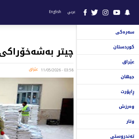
عربي
English
سەرەکی
کوردستان
چیتر بەشەخۆراکی 
عێراق
عێراق
03:58 - 11/05/2026
جیهان
ڕاپۆرت
وەرزش
وتار
تەندروستی