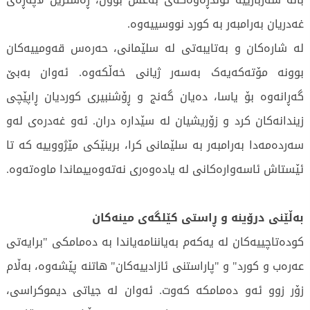
غەدریان بەرامبەر بە کورد نووسییەوە.
لە شارەکان و بەتایبەتی لە سلێمانی، حەرەس قەومییەکان
بوونە مۆتەکەیەک بەسەر ژیانی خەڵکەوە. ئەوان بەبێ
گەڕانەوە بۆ یاسا، دەیان گەنج و ڕۆشنبیری کوردیان ڕاپێچی
زیندانەکان کرد و زۆریشیان لە سێدارە دران. ئەو غەدرەی لەو
سەردەمەدا بەرامبەر بە سلێمانی کرا، برینێکی مێژووییە کە تا
ئێستاش ئاسەوارەکانی لە یادەوەری نەتەوەییماندا ماوەتەوە.
بەڵێنی درۆینە و ڕاستی کێلگەی مینەکان
کودەتاچییەکان لە یەکەم بەیاننامەیاندا بە دەمامکی "برایەتی
عەرەب و کورد" و "پاراستنی ئازادییەکان" هاتنە پێشەوە، بەڵام
زۆر زوو ئەو دەمامکە کەوت. ئەوان لە جیاتی دیموکراسی،