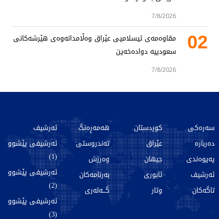
7/8/2026
02
مقاوەمەی ئیسلامیی عێراق وەڵامدانەوەی هێرشەکانی
سعودییە دوادەخەین
7/8/2026
سەرەکی
کوردستان
هەمەڕەنگ
ئەرشیف
دەربارە
عێراق
تەندروستی
ئەرشیفی پێشوو
(1)
پەیوەندی
جیهان
وەرزش
ئەرشیفی پێشوو
ئەرشیف
ئابوری
بەرنامەکان
(2)
تاگەکان
وتار
گـــەلەری
ئەرشیفی پێشوو
(3)