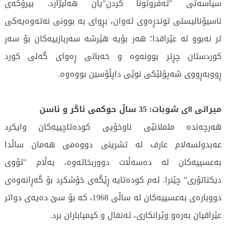
سیاسەتی "تەفروتونا کردن"یان هەڵبژارد. بیرۆکەی
ناسیۆنالیستی توندڕەوی ئەوان، بڕوای بە بوونی نەتەوەیەکی
تر نەبوو لە عێراقدا؛ هەر بۆیە هێرشە سەربازییەکان بۆ سەر
کوردستان چڕتر بوونەوە و خەباتی ڕەوای گەلی کورد
ڕووبەڕووی شەپۆلێکی نوێی داپڵۆسین بووەوە.
میراتی 8ی شوبات: 35 ساڵ حوکمی ئاگر و ئاسن
هەرچەندە ململانێی ناوخۆیی کودەتاچییەکان وایکرد
عەبدولسەلام عارف لە تشرینی دووەمی هەمان ساڵدا
بەعسییەکان لە دەسەڵات دووربخاتەوە، بەڵام "تۆوی
دیکتاتۆری" چێنرا. ئەم کودەتایە ڕێگەی خۆشکرد بۆ گەڕانەوەی
دووبارەی بەعسییەکان لە ساڵی 1968، کە بۆ سێ دەیەی دواتر
عێراقیان بەرەو وێرانکاری، ئەنفال و کیمیاباران برد.