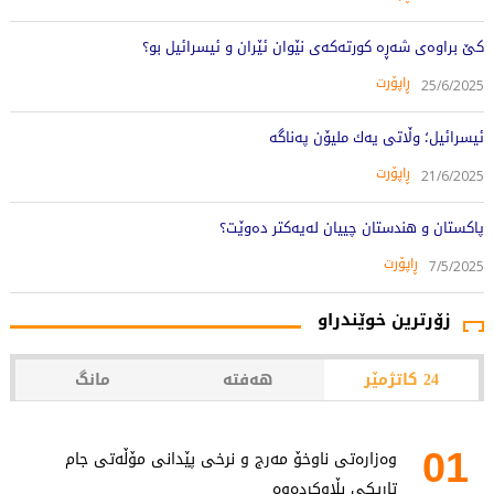
کێ براوەى شەڕە کورتەکەى نێوان ئێران و ئیسرائیل بو؟
ڕاپۆرت
25/6/2025
ئيسرائيل؛ وڵاتى يه‌ك مليۆن پەناگه‌
ڕاپۆرت
21/6/2025
پاکستان و هندستان چییان لەیەکتر دەوێت؟
ڕاپۆرت
7/5/2025
زۆرترین خوێندراو
24 کاتژمێر
هەفتە
مانگ
01
وەزارەتی ناوخۆ مەرج و نرخی پێدانی مۆڵەتی جام
تاریکی بڵاوکردەوە