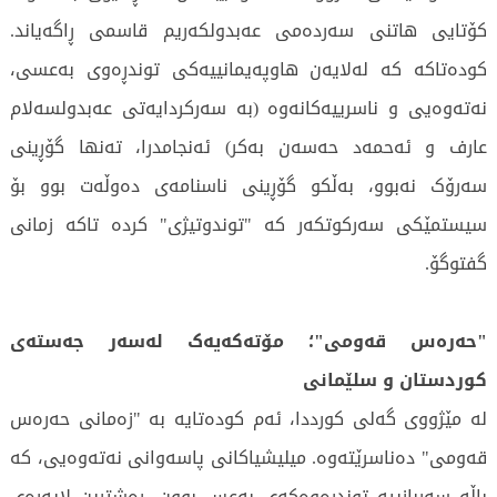
کۆتایی هاتنی سەردەمی عەبدولکەریم قاسمی ڕاگەیاند.
کودەتاکە کە لەلایەن هاوپەیمانییەکی توندڕەوی بەعسی،
نەتەوەیی و ناسرییەکانەوە (بە سەرکردایەتی عەبدولسەلام
عارف و ئەحمەد حەسەن بەکر) ئەنجامدرا، تەنها گۆڕینی
سەرۆک نەبوو، بەڵکو گۆڕینی ناسنامەی دەوڵەت بوو بۆ
سیستمێکی سەرکوتکەر کە "توندوتیژی" کردە تاکە زمانی
گفتوگۆ.
"حەرەس قەومی"؛ مۆتەکەیەک لەسەر جەستەی
کوردستان و سلێمانی
لە مێژووی گەلی کورددا، ئەم کودەتایە بە "زەمانی حەرەس
قەومی" دەناسرێتەوە. میلیشیاکانی پاسەوانی نەتەوەیی، کە
باڵە سەربازییە توندڕەوەکەی بەعس بوون، ڕەشترین لاپەڕەی