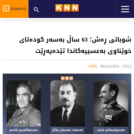
ڕاستەوخۆ
شوباتی ڕەش؛ 63 ساڵ بەسەر کودەتای
خوێناوی بەعسییەکاندا تێدەپەڕێت
ڕاپۆرت
10:53 - 08/02/2026