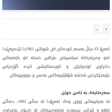
-
+
ئەمڕۆ 63 ساڵ بەسەر کودەتای 8ی شوباتی 1963دا تێدەپەڕێت؛
ئەو وەرچەرخانە سیاسییەی عێراقی خستە ناو بازنەیەکی
داخراوی توندوتیژی و کوردستانیشی کردە گۆڕەپانی
جێبەجێکردنی نەخشە شۆڤێنییەکانی بەعس و عرووبییەکان.
سەرەتایەک بە تامی خوێن
لە بەیانییەکی زووی وەک ئەمڕۆدا لە ساڵی 1963، دەنگی
تەقە و لێدانی سروودە نەتەوەییەکان لە ڕادیۆی بەغداوە،