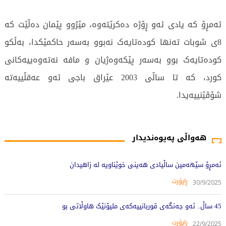
ئەمڕۆ کە یادی ئەو ڕۆژە دەکرێتەوە، مێژوو پێمان دەڵێت کە
8ی شوبات تەنها کودەتایەک نەبوو بەسەر حاکمێکدا، بەڵکو
کودەتایەک بوو بەسەر پێکەوەژیان و مافە نەتەوەییەکانی
کورد، کە تا ساڵی 2003 عێراق باجی ئەو عەقڵییەتە
شۆڤێنییەیدا.
858 جار خوێندراوەتەوە
هەواڵی پەیوەندیدار
ئەمڕۆ سێهەمین ساڵیادی هەینی خوێناویە لە زاهیدان
ڕاپۆرت
30/9/2025
45 ساڵ.. ئەو جەنگەی قوربانییەکەی ملیۆنێک هاوڵاتی بو
ڕاپۆرت
22/9/2025